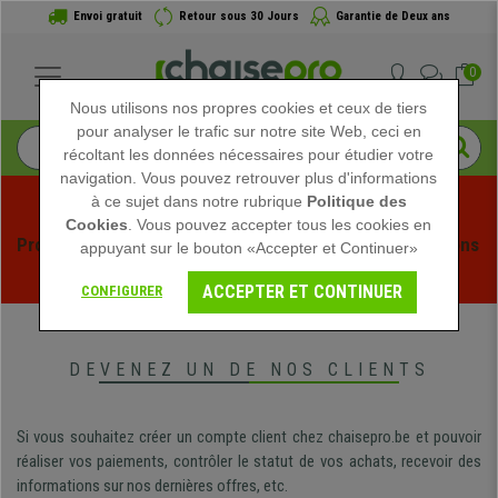
Envoi gratuit
Retour sous 30 Jours
Garantie de Deux ans
0
Nous utilisons nos propres cookies et ceux de tiers
pour analyser le trafic sur notre site Web, ceci en
récoltant les données nécessaires pour étudier votre
navigation. Vous pouvez retrouver plus d'informations
à ce sujet dans notre rubrique
Politique des
Cookies
. Vous pouvez accepter tous les cookies en
Profitez des soldes d'été chez Chaisepro ! Des réductions 
appuyant sur le bouton «Accepter et Continuer»
exclusives pour une durée limitée - 
Voir l'offre
 -
ACCEPTER ET CONTINUER
CONFIGURER
DEVENEZ UN DE NOS CLIENTS
Si vous souhaitez créer un compte client chez chaisepro.be et pouvoir
réaliser vos paiements, contrôler le statut de vos achats, recevoir des
informations sur nos dernières offres, etc.