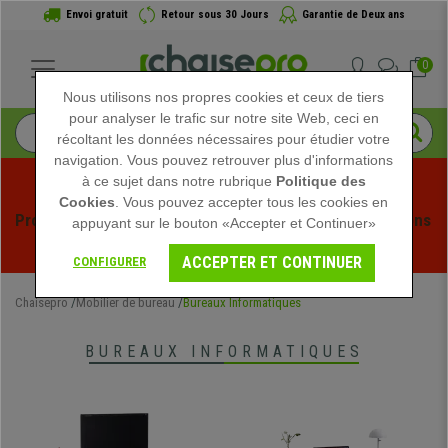
Envoi gratuit
Retour sous 30 Jours
Garantie de Deux ans
0
Nous utilisons nos propres cookies et ceux de tiers
pour analyser le trafic sur notre site Web, ceci en
récoltant les données nécessaires pour étudier votre
navigation. Vous pouvez retrouver plus d'informations
à ce sujet dans notre rubrique
Politique des
Cookies
. Vous pouvez accepter tous les cookies en
Profitez des soldes d'été chez Chaisepro ! Des réductions 
appuyant sur le bouton «Accepter et Continuer»
exclusives pour une durée limitée - 
Voir l'offre
 -
ACCEPTER ET CONTINUER
CONFIGURER
Chaisepro
Mobilier de bureau
Bureaux Informatiques
BUREAUX INFORMATIQUES