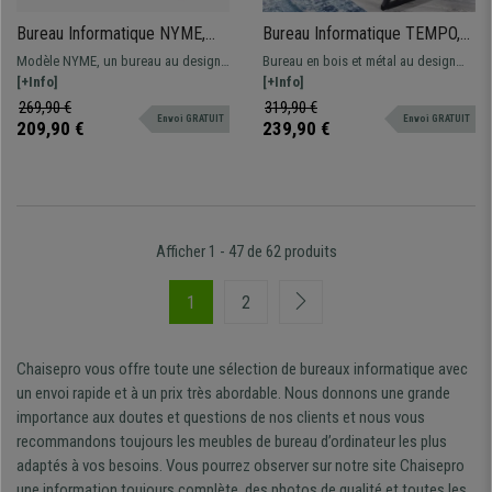
Bureau Informatique NYME,
Bureau Informatique TEMPO,
Moderne et Pratique,
123x56,5x80 cm, Avec Tiroir,
Modèle NYME, un bureau au design
Bureau en bois et métal au design
120x80x55 cm, Blanc
en Métal Noir et Bois Couleur
nordique, qui se démarque par son
[+Info]
moderne, qui s'adaptera à la
[+Info]
Noyer
style, sa polyvalence et sa
perfection à n’importe quelle pièce !
269,90 €
319,90 €
Envoi GRATUIT
Envoi GRATUIT
fonctionnalité. Disponible en deux
209,90 €
239,90 €
coloris.
Afficher 1 - 47 de 62 produits
1
2
Chaisepro vous offre toute une sélection de bureaux informatique avec
un envoi rapide et à un prix très abordable. Nous donnons une grande
importance aux doutes et questions de nos clients et nous vous
recommandons toujours les meubles de bureau d’ordinateur les plus
adaptés à vos besoins. Vous pourrez observer sur notre site Chaisepro
une information toujours complète, des photos de qualité et toutes les