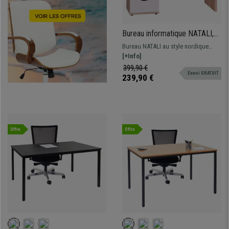
Bureau informatique NATALI,
en Bois, 120 x 53 x 76 cm,
Bureau NATALI au style nordique
Blanc/Chêne
avec une ample superficie de travail
[+Info]
et une petite armoire. Finissions
399,90 €
Envoi GRATUIT
soignées dans le moindre détail.
239,90 €
Polyvalent et adaptable.
Offre
Offre