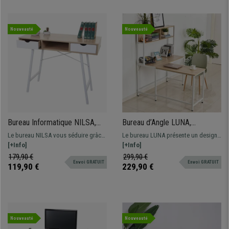
Nouveauté
Nouveauté
Bureau Informatique NILSA,
Bureau d’Angle LUNA,
Dimensions 100x40x80 cm, en
140x125x149 cm, Design et
Le bureau NILSA vous séduire grâce
Le bureau LUNA présente un design
Bois couleur Chêne et Blanc
Pratique, en Métal et Bois
à son design scandinave et son
[+Info]
esthétique, très fonctionnel et
[+Info]
aspect très pratique !
pratique grâce à ses nombreux
179,90 €
299,90 €
Envoi GRATUIT
Envoi GRATUIT
espaces de rangement, fabrication de
119,90 €
229,90 €
qualité en bois et métal.
Nouveauté
Nouveauté