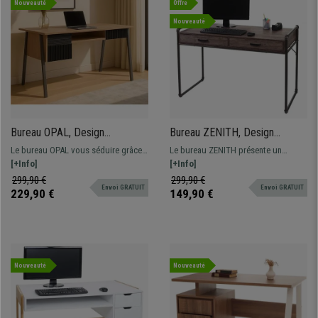
Nouveauté
Offre
Nouveauté
Bureau OPAL, Design
Bureau ZENITH, Design
Moderne, Dimensions
Industriel, 2 Tiroirs, en Métal et
Le bureau OPAL vous séduire grâce à
Le bureau ZENITH présente un
120x60x78 cm, en Bois,
Bois couleur Noyer
son design scandinave, sa grande
[+Info]
design industriel très tendance, il est
[+Info]
Couleur Chêne
surface et ses tiroirs intégrés.
fonctionnel grâce à ses deux tiroirs,
299,90 €
299,90 €
Envoi GRATUIT
Envoi GRATUIT
et très solide grâce à ses matériaux
229,90 €
149,90 €
de qualité.
Nouveauté
Nouveauté