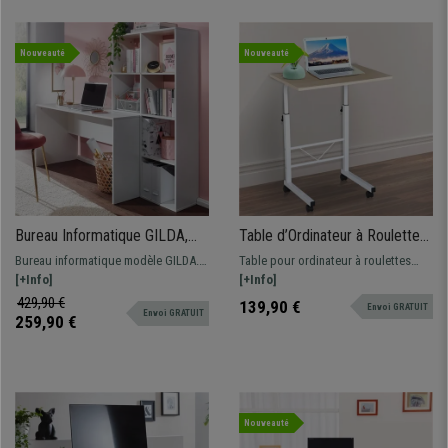
Nouveauté
Nouveauté
Bureau Informatique GILDA,
Table d’Ordinateur à Roulettes
Étagère Intégrée, Design
CORA, Ajustable en Hauteur, En
Bureau informatique modèle GILDA.
Table pour ordinateur à roulettes
Moderne, Dimensions
Bois, Blanc et Chêne
Dimensions 170x59x143,5 cm .
[+Info]
CORA, design égant. Dimensions
[+Info]
170x59x143,5 cm en Bois,
Bureau design et pratique, adapté à
compactes et hauteur ajustable.
429,90 €
139,90 €
Envoi GRATUIT
Blanc
Envoi GRATUIT
tous les espaces, avec étagères de
259,90 €
rangement intégrées.
Nouveauté