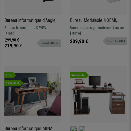
Bureau Informatique d'Angle,
Bureau Modulable NOEMI,
DAVEN, 136x130x72 cm, avec
Design Contemporain, Bois
Bureau Informatique DAVEN.
Bureau au design moderne et actuel,
Rangements, en Bois, Noir
Blanc
Dimensions 136x130 et 72 cm de
[+Info]
rangements, 3 combinaisons
[+Info]
hauteur. Bureau de style
possibles
299,90 €
209,90 €
Envoi GRATUIT
Envoi GRATUIT
contemporain, ample surface de
219,90 €
travail et rangements.
Offre
Nouveauté
Nouveauté
Bureau Informatique MINA,