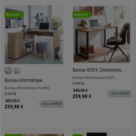
Nouveauté
Nouveauté
Bureau KODY, Dimensions
120x60x76 cm, Structure
Bureau Informatique KODY,
Bureau informatique
Métal et Bois Couleur Chêne
dimensions 120x60 et 76 cm de
[+Info]
METEORA, 120x106x75 cm,
Bureau informatique modèle
hauteur. Un modèle simple avec
349,90 €
avec Etagères et Tiroir, en
METEORA. Dimensions 120x106x75
[+Info]
Envoi GRATUIT
structure métallique.
239,90 €
Bois Couleur Chêne
cm de hauteur. Bureau design et
429,90 €
Envoi GRATUIT
pratique, adapté à tous les espaces,
239,90 €
avec étagères de rangement intégrés