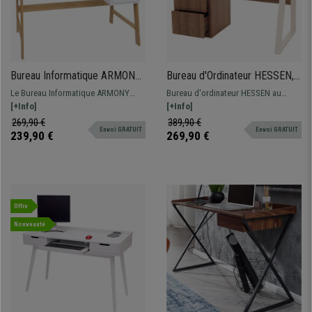
Bureau Informatique ARMONY,
Bureau d'Ordinateur HESSEN,
115x58x76 cm, Design
Design Moderne, Dimensions
Le Bureau Informatique ARMONY
Bureau d'ordinateur HESSEN au
Moderne, En Bois, couleur
118 x 58 x 77 cm, En Bois
présente un Design moderne, simple
[+Info]
esign élégant avec tiroirs pour plus
[+Info]
Blanc
Couleur Noyer
et fonctionnel. Structure en bois
d'espace de rangement.
269,90 €
389,90 €
Envoi GRATUIT
Envoi GRATUIT
robuste.
239,90 €
269,90 €
Offre
Nouveauté