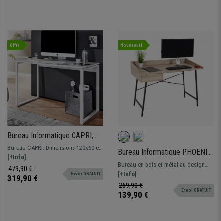
Offre
Nouveauté
Bureau Informatique CAPRI,
120x60x75 cm, Structure
Bureau CAPRI. Dimensions 120x60 et
Bureau Informatique PHOENIX,
Métallique, Plateau en Bois
75 cm de haut. Design moderne et
[+Info]
114x60x98 cm, Avec Tiroir,
Couleur BLanc
Bureau en bois et métal au design
raffiné, matériaux de qualité.
479,90 €
Structure en Métal, Couleur
moderne, qui s'adaptera à la
[+Info]
Envoi GRATUIT
319,90 €
Hêtre
perfection à n’importe quelle pièce !
269,90 €
Envoi GRATUIT
139,90 €