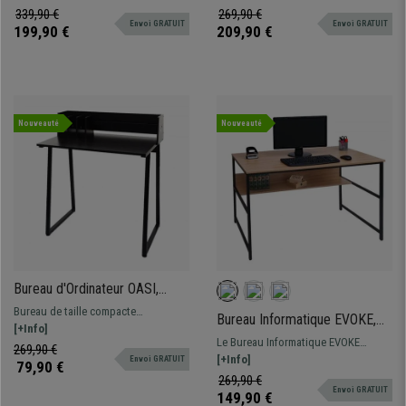
Métal et Bois, Rouge et Noir
hauteur. Modèle avec une ample
Spécial pour gamers avec bandeau
339,90 €
269,90 €
Envoi GRATUIT
Envoi GRATUIT
surface de travail, une tablette
LED, support gobelet et passe-câbles
199,90 €
209,90 €
coulissante pour clavier et espaces
de rangement.
Nouveauté
Nouveauté
Bureau d'Ordinateur OASI,
82x51x94cm, Métal et Bois,
Bureau de taille compacte
Bureau Informatique EVOKE,
Noir
Dimensions 82x51x94cm Bureau
[+Info]
120 x 60 x 78 cm, structure en
Le Bureau Informatique EVOKE
secrétaire fonctionnel et design
269,90 €
métal, couleur Hêtre
présente un Design moderne, simple
[+Info]
Envoi GRATUIT
79,90 €
et fonctionnel.
269,90 €
Envoi GRATUIT
149,90 €