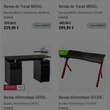
Bureau de Travail MISKO,
Bureau de Travail MISKO,
80x80x74 cm, Piétement en
120x80x74 cm, Piétement en
Bureau MISKO. Dimensions 80x80 et
Bureau MISKO. Dimensions 120x80 et
Bois, Blanc
Bois, Blanc
74 cm de hauteur. Style Design avec
[+Info]
74 cm de hauteur. Style Design avec
[+Info]
une surface Blanche.
une surface Blanche.
299,90 €
449,90 €
Envoi GRATUIT
Envoi GRATUIT
229,90 €
299,90 €
Offre
SOLDES
-41%
Bureau informatique GRISO,
Bureau informatique SOLDIER,
Dimensions 120x55x85 cm, en
120x66x75 cm, avec bandeau
Bureau informatique GRISO.
Bureau informatique SOLDIER.
Bois, couleur Noir
LED, Support Gobelet, en
Dimensions 120x55 et 85 cm de
[+Info]
Dimensions 120x66 et 75 cm de haut.
[+Info]