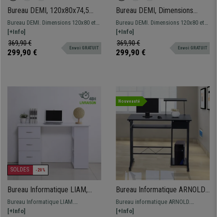
Bureau DEMI, 120x80x74,5
Bureau DEMI, Dimensions
cm, Structure Métallique, Bois
120x80x74,5 cm, Structure
Bureau DEMI. Dimensions 120x80 et
Bureau DEMI. Dimensions 120x80 et
couleur Noir
Métallique, Bois couleur Hêtre
74,5 cm de hauteur. Structure
[+Info]
74,5 cm de hauteur. Structure
[+Info]
métallique avec une surface en Bois.
métallique avec une surface en Bois.
369,90 €
369,90 €
Envoi GRATUIT
Envoi GRATUIT
299,90 €
299,90 €
Nouveauté
SOLDES
-20%
Bureau Informatique LIAM,
Bureau Informatique ARNOLD,
120x49x72cm, en Bois, Blanc
Dimensions 90x50x95 cm, en
Bureau Informatique LIAM.
Bureau informatique ARNOLD.
Bois Noir
Dimensions 120x49 et 72 cm de
[+Info]
Dimensions 90x50 et 95 cm de
[+Info]