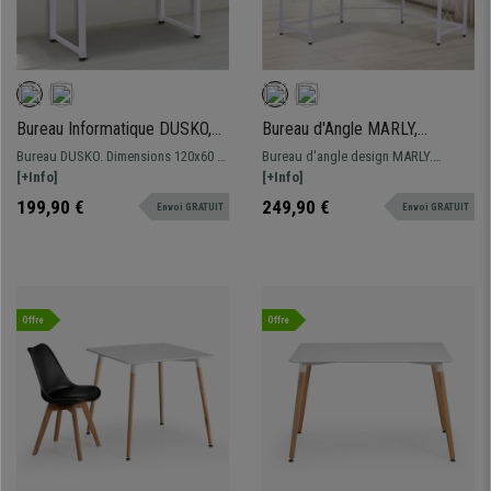
Bureau Informatique DUSKO,
Bureau d'Angle MARLY,
120x60x76cm, en Métal et
150x150x76cm, en Métal et
Bureau DUSKO. Dimensions 120x60 et
Bureau d'angle design MARLY.
Bois, Blanc et Chêne
Bois, Blanc et Chêne
76 cm de hauteur Bureau de style
[+Info]
Dimensions 150x150 et 76 cm de
[+Info]
minimaliste avec surface de travail en
hauteur Grand plan de travail en bois.
199,90 €
249,90 €
Envoi GRATUIT
Envoi GRATUIT
bois et structure métallique robuste.
Structure résistante en métal.
Offre
Offre