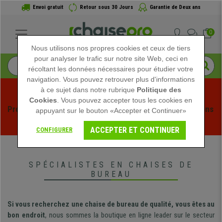
Envoi gratuit
Retour sous 30 Jours
Garantie de Deux ans
0
Nous utilisons nos propres cookies et ceux de tiers
pour analyser le trafic sur notre site Web, ceci en
récoltant les données nécessaires pour étudier votre
navigation. Vous pouvez retrouver plus d'informations
à ce sujet dans notre rubrique
Politique des
Cookies
. Vous pouvez accepter tous les cookies en
Profitez des soldes d'été chez Chaisepro ! Des réductions 
appuyant sur le bouton «Accepter et Continuer»
exclusives pour une durée limitée - 
Voir l'offre
 -
ACCEPTER ET CONTINUER
CONFIGURER
SPÉCIALISTES EN CHAISES DE
BUREAU
Si vous recherchez une chaise de bureau de qualité, vous êtes au
bon endroit
, nous sommes la boutique en ligne leader sur le secteur