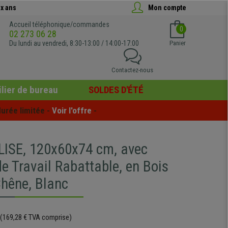
x ans
Mon compte
Accueil téléphonique/commandes
0
02 273 06 28
Du lundi au vendredi, 8:30-13:00 / 14:00-17:00
Panier
Contactez-nous
lier de bureau
SOLDES D'ÉTÉ
urée limitée - 
Voir l'offre
 -
LISE, 120x60x74 cm, avec
e Travail Rabattable, en Bois
Chêne, Blanc
(169,28 € TVA comprise)