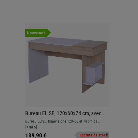
Nouveauté
Bureau ELISE, 120x60x74 cm, avec
Plateau de Travail Rabattable, en Bois
Bureau ELISE. Dimensions 120x60 et 74 cm de
couleur Chêne, Blanc
hauteur. Bureau au design très moderne avec
[+Info]
plateau de travail rabattable, idéal pour ranger tout
139,90 €
Rupture de stock