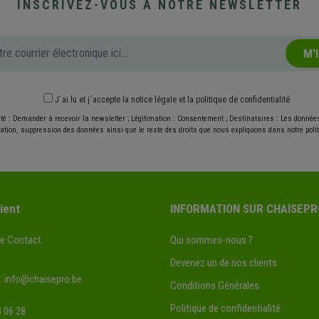
INSCRIVEZ-VOUS À NOTRE NEWSLETTER
M'
J´ai lu et j´accepte
la notice légale
et
la politique de confidentialité
ité : Demander à recevoir la newsletter ; Légitimation : Consentement ; Destinataires : Les donné
ication, suppression des données ainsi que le reste des droits que nous expliquons dans notre politi
ient
INFORMATION SUR CHAISEPR
de Contact
Qui sommes-nous ?
Devenez un de nos clients
:
info@chaisepro.be
Conditions Générales
Politique de confidentialité
 06 28