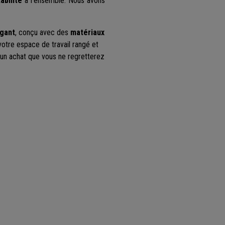
abilité
à l’ensemble. Nous avons
égant
, conçu avec des
matériaux
votre espace de travail rangé et
d’un achat que vous ne regretterez