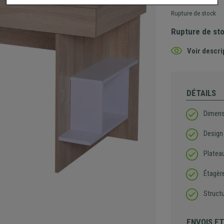
Rupture de stock
Rupture de st
Voir descri
DÉTAILS
Dimens
Design
Plateau
Étagèr
Structu
ENVOIS E