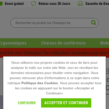
Envoi gratuit
Retour sous 30 Jours
Garantie de Deu
Ergonomiques
Chaises de conférence
Mobi
es d'été chez Chaisepro ! Des réductions exclusives pour une d
Nous utilisons nos propres cookies et ceux de tiers pour
analyser le trafic sur notre site Web, ceci en récoltant les
Bureau E
données nécessaires pour étudier votre navigation. Vous
Plateau d
pouvez retrouver plus d'informations à ce sujet dans notre
rubrique
Politique des Cookies
. Vous pouvez accepter tous
couleur 
les cookies en appuyant sur le bouton «Accepter et
Continuer»
139,90 €
ACCEPTER ET CONTINUER
CONFIGURER