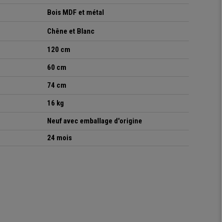
Bois MDF et métal
Chêne et Blanc
120 cm
60 cm
74 cm
16 kg
Neuf avec emballage d'origine
24 mois