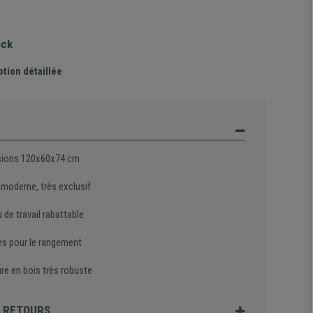
ock
ption détaillée
ions 120x60x74 cm
 moderne, très exclusif
 de travail rabattable
es pour le rangement
re en bois très robuste
T RETOURS