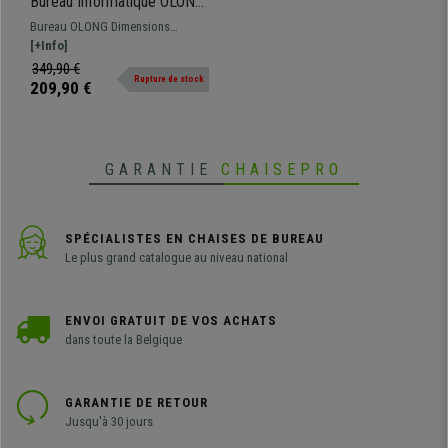
Bureau Informatique OLONG,
140x120x75,5 cm, Support
Bureau OLONG Dimensions
Clavier, en Bois de Chêne
140x120x75,5 cm Vous recherchez
[+Info]
un bureau d'angle d’excellente
349,90 €
Rupture de stock
qualité au style hors du commun ?
209,90 €
Le modèle OLONG est fait pour
vous !
GARANTIE
CHAISEPRO
SPÉCIALISTES EN CHAISES DE BUREAU
Le plus grand catalogue au niveau national
ENVOI GRATUIT DE VOS ACHATS
dans toute la Belgique
GARANTIE DE RETOUR
Jusqu'à 30 jours