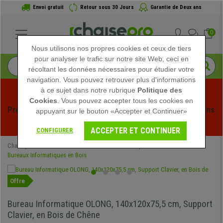
Envoi gratuit
Retour sous 30 Jours
Garantie de Deux ans
0
Nous utilisons nos propres cookies et ceux de tiers
pour analyser le trafic sur notre site Web, ceci en
récoltant les données nécessaires pour étudier votre
navigation. Vous pouvez retrouver plus d'informations
à ce sujet dans notre rubrique
Politique des
Cookies
. Vous pouvez accepter tous les cookies en
Profitez des soldes d'été chez Chaisepro ! Des réductions 
appuyant sur le bouton «Accepter et Continuer»
exclusives pour une durée limitée - 
Voir l'offre
 -
ACCEPTER ET CONTINUER
CONFIGURER
Chaisepro
Mobilier de bureau
Bureaux Informatiques
Bureaux Informatiques en Bois
Offre
Bureau Informatique OLONG, 140x120x75,5 cm, Support
Clavier, en Bois de Chêne