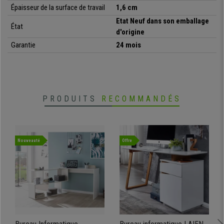
Si vous cherchez un grand bureau d'angle très
fonctionnel et
Épaisseur de la surface de travail
1,6 cm
confortable
ce produit est fait pour vous. Vous pouvez le trouver en deux
Etat Neuf dans son emballage
couleurs sur notre site Chaisepro, et à un prix très attractif,
ne le laissez
État
d'origine
pas s’échapper
!
Garantie
24 mois
•
Surface de travail large et confortable
• Structure en bois robuste et solide
•
Équipé d'une étagère coulissante
PRODUITS
RECOMMANDÉS
• Surface anti-rayures et hydrofuge
•
Décoration non inclue
Nouveauté
Offre