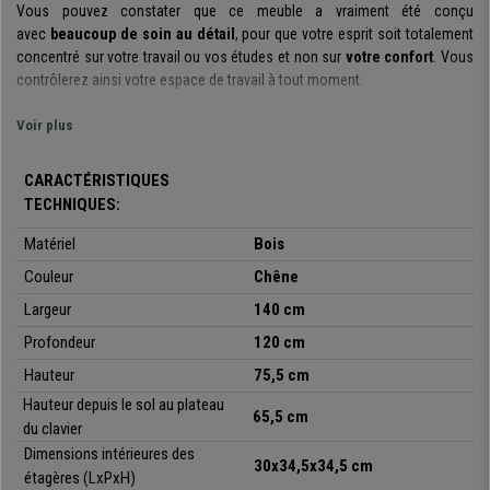
Vous pouvez constater que ce meuble a vraiment été conçu
avec
beaucoup de soin au détail
, pour que votre esprit soit totalement
concentré sur votre travail ou vos études et non sur
votre confort
. Vous
contrôlerez ainsi votre espace de travail à tout moment.
Nous l’avons donc muni d’une
étagère coulissante
pour le clavier de
Voir plus
votre ordinateur. De plus, il dispose
de 2 étagères
pour ranger vos
documents, vos fournitures de bureau ou accessoires informatiques. La
CARACTÉRISTIQUES
combinaison de ses accessoires et de la surface de travail au
TECHNIQUES:
dimensions généreuses de
140x120 et 75,5 cm
font de lui le bureau idéal
pour vous.
Matériel
Bois
L'ensemble du bureau est
Couleur
en bois très résistant
Chêne
et est équipé de
huit
pieds antidérapants
qui lui confère une
grande stabilité
et ont
Largeur
140 cm
également pour fonction de protéger le sol des rayures disgracieuses.
Profondeur
120 cm
Fabriqué avec des
matériaux de haute qualité
, ce produit se démarque
Hauteur
75,5 cm
par sa
solidité et sa robustesse
. La
surface est hydrofuge
et a aussi
Hauteur depuis le sol au plateau
été traitée pour être également résistante aux rayures Voilà deux
65,5
cm
du clavier
caractéristiques très importantes si le bureau est soumis à une utilisation
Dimensions intérieures des
intensive et quotidienne et ceci
durant de nombreuses années
.
30x34,5x34,5 cm
étagères (LxPxH)