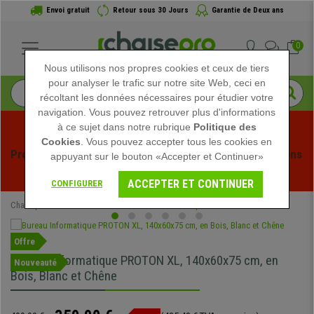
Envoi gratuit
Retour sous 30 Jours
Garantie de Deux ans
0
Nous utilisons nos propres cookies et ceux de tiers
pour analyser le trafic sur notre site Web, ceci en
récoltant les données nécessaires pour étudier votre
navigation. Vous pouvez retrouver plus d'informations
à ce sujet dans notre rubrique
Politique des
Cookies
. Vous pouvez accepter tous les cookies en
Profitez des soldes d'été chez Chaisepro ! Des réductions 
appuyant sur le bouton «Accepter et Continuer»
exclusives pour une durée limitée - 
Voir l'offre
 -
ACCEPTER ET CONTINUER
CONFIGURER
Chaisepro
Mobilier de bureau
Bureaux Informatiques
Offre
Bureau Informatique PROTON XL, 140x60x75 cm, en
Nouveauté
Bois, Blanc et Chêne