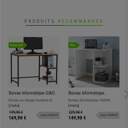
• Pieds en chêne, inclinés et robustes
• Design scandinave exclusif
PRODUITS
RECOMMANDÉS
Nouveauté
Offre
Bureau Informatique GIADA,
Bureau Informatique
106x50x76cm, Design
YASIRA, Dimensions
Bureau au design moderne et
Bureau informatique YASIRA.
Exclusif, en Métal et Bois
82x60x76cm, en Bois,
élégant. Grande qualité de
[+Info]
Dimensions 82x60x76cm de
[+Info]
couleur Blanc
fabrication, conception en bois et
hauteur. Design compact et
199,90 €
229,90 €
Envoi GRATUIT
Envoi GRATUIT
en métal à haute résistance.
grande qualité, solide et robuste.
169,90 €
149,90 €
Disponible en 2 couleurs.