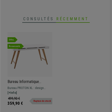
CONSULTÉS
RÉCEMMENT
Offre
Nouveauté
Bureau Informatique
PROTON XL, 140x60x75
Bureau PROTON XL : design
cm, en Bois, Blanc et Chêne
moderne et pratique, grande
[+Info]
surface de travail, pieds en bois
499,90 €
Rupture de stock
de chêne, avec 3 tiroirs
359,90 €
fonctionnels.