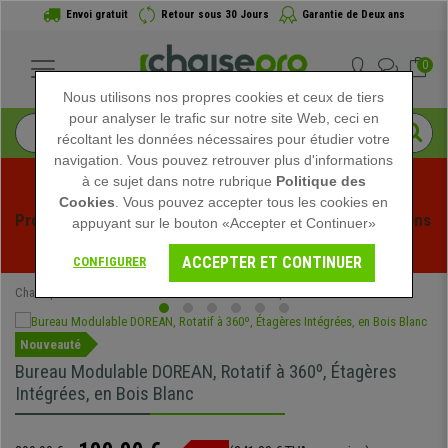
Envoi gratuit
Retour sous 30 Jours
Garantie de Deux ans
0
Nous utilisons nos propres cookies et ceux de tiers
pour analyser le trafic sur notre site Web, ceci en
récoltant les données nécessaires pour étudier votre
navigation. Vous pouvez retrouver plus d'informations
à ce sujet dans notre rubrique
Politique des
Cookies
. Vous pouvez accepter tous les cookies en
Profitez des soldes d'été chez Chaisepro ! Des réductions 
appuyant sur le bouton «Accepter et Continuer»
exclusives pour une durée limitée - 
Voir l'offre
 -
ACCEPTER ET CONTINUER
CONFIGURER
Chaisepro
Mobilier de bureau
Bureaux Informatiques
Nouveauté
Bureau Modulable DOREAN, Rotatif à 360º, Étagères
Intégrées, en Bois Blanc