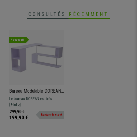
CONSULTÉS
RÉCEMMENT
Nouveauté
Bureau Modulable DOREAN,
Rotatif à 360º, Étagères
Le bureau DOREAN est très
Intégrées, en Bois Blanc
moderne, il pivote à 360º et vous
[+Info]
permet de le placer dans 3
299,90 €
Rupture de stock
positions différentes, avec
199,90 €
étagères de rangement intégrées.