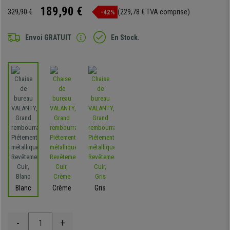
189,90 €
329,90 €
(229,78 € TVA comprise)
-42%
Envoi GRATUIT
En Stock.
Blanc
Crème
Gris
-
+