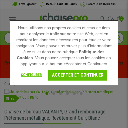
Envoi gratuit
Retour sous 30 Jours
Garantie de Deux ans
0
Nous utilisons nos propres cookies et ceux de tiers
pour analyser le trafic sur notre site Web, ceci en
récoltant les données nécessaires pour étudier votre
navigation. Vous pouvez retrouver plus d'informations
à ce sujet dans notre rubrique
Politique des
Cookies
. Vous pouvez accepter tous les cookies en
Profitez des soldes d'été chez Chaisepro ! Des réductions 
appuyant sur le bouton «Accepter et Continuer»
exclusives pour une durée limitée - 
Voir l'offre
 -
ACCEPTER ET CONTINUER
CONFIGURER
Chaisepro
Chaises de Bureau
Fauteuils de Bureau
Offre
Chaise de bureau VALANTY, Grand rembourrage,
Piétement métallique, Revêtement Cuir, Blanc