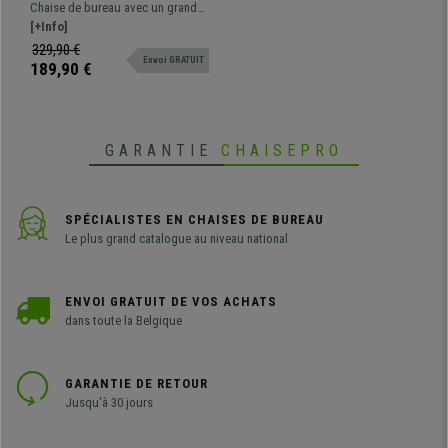
Grand rembourrage,
Chaise de bureau avec un grand
Piétement métallique,
rembourrage tapissée en cuir
[+Info]
Revêtement Cuir, Blanc
synthétique, avec un mécanisme
329,90 €
Envoi GRATUIT
de balancement et un piétement
189,90 €
métallique.
GARANTIE
CHAISEPRO
SPÉCIALISTES EN CHAISES DE BUREAU
Le plus grand catalogue au niveau national
ENVOI GRATUIT DE VOS ACHATS
dans toute la Belgique
GARANTIE DE RETOUR
Jusqu'à 30 jours