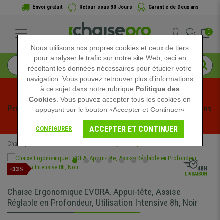
Envoi gratuit
Retour sous 30 Jours
Garantie de Deux ans
0
Nous utilisons nos propres cookies et ceux de tiers
pour analyser le trafic sur notre site Web, ceci en
récoltant les données nécessaires pour étudier votre
navigation. Vous pouvez retrouver plus d'informations
à ce sujet dans notre rubrique
Politique des
Cookies
. Vous pouvez accepter tous les cookies en
Profitez des soldes d'été chez Chaisepro ! Des réductions 
appuyant sur le bouton «Accepter et Continuer»
exclusives pour une durée limitée - 
Voir l'offre
 -
ACCEPTER ET CONTINUER
CONFIGURER
Chaisepro
Chaises de Bureau
Chaises Ergonomiques
-33%
Chaise Ergonomique EVORA, Appui-tête, Assise
Réglable en Profondeur, Utilisation Intensive 8h, Noir