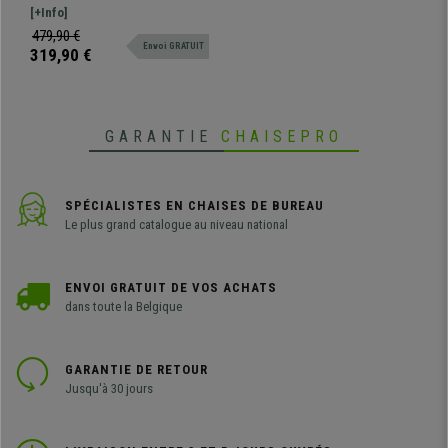
en Profondeur, Utilisation
confortable et robuste, idéale
[+Info]
Intensive 8h, Noir
pour une utilisation intensive de
479,90 €
Envoi GRATUIT
8h. Cette chaise ergonomique se
319,90 €
distingue par son dossier en
maille transpirable de qualité
supérieure
GARANTIE
CHAISEPRO
SPÉCIALISTES EN CHAISES DE BUREAU
Le plus grand catalogue au niveau national
ENVOI GRATUIT DE VOS ACHATS
dans toute la Belgique
GARANTIE DE RETOUR
Jusqu'à 30 jours