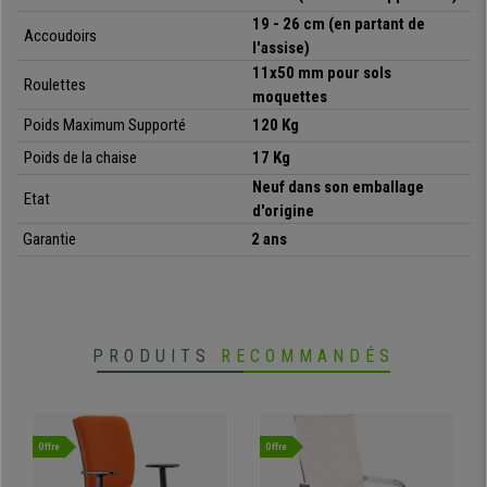
intensif de 8 heures
qui répond aux attentes les plus exigeantes en
19 - 26 cm
(en partant de
matière d'ergonomie, de confort et de sécurité
. Un produit de ce
Accoudoirs
l'assise)
type
dépasse les 360 € ailleurs
mais chez Chaisepro, nous vous le
11x50 mm pour sols
proposons à un prix exceptionnel ! N’hésitez plus, vous ne le regretterez
Roulettes
moquettes
pas !
!
Poids Maximum Supporté
120 Kg
Poids de la chaise
17 Kg
•
Dossier ergonomique avec support lombaire
Neuf dans son emballage
Etat
• Assise respirable, rembourrage à haute densité
d'origine
•
Mécanisme synchrone avec 3 positions
Garantie
2 ans
• Accoudoirs ajustables en hauteur, coussinets caoutchouc
•
Piétement solide et stable en acier chromé
• Appui-tête ajustable en hauteur et angle
PRODUITS
RECOMMANDÉS
Offre
Offre