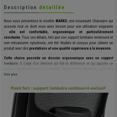
Description
détaillée
Nous vous présentons le modèle
MARKO
, une nouveauté Chaisepro qui
associe tout ce dont vous avez besoin pour une utilisation exigeante
:
elle est confortable, ergonomique et particulièrement
résistante.
Tous ses détails, tels que son support lombaire rembourré et
son mécanisme synchrone, ont été étudiés et conçus pour obtenir un
produit avec des
prestations et une qualité supérieure à la moyenne.
Cette chaise possède un dossier ergonomique avec un support
lombaire.
Il s'agit d'un élément qui fait la différence et qui apporte un
confort supplémentaire à ce modèle. Grâce à ces éléments, votre dos
obtiendra toujours un soutien optimal puisque le support est également
Voir plus
rembourré.
Ce modèle intègre un
mécanisme synchrone d'inclinaison, avec 3
positions et un système de bascule.
Il est possible d'incliner la chaise,
de la laisser fixe, et également de régler l'intensité avec laquelle le dossier
s’incline. Sa manipulation est simple et intuitive : parfaite pour profiter
pleinement de cette fonction qui apporte davantage de confort.