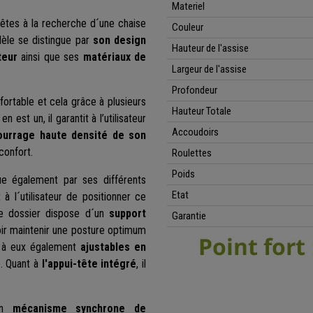
Materiel
 êtes à la recherche d´une chaise
Couleur
èle se distingue par
son design
Hauteur de l'assise
teur
ainsi que ses
matériaux de
Largeur de l'assise
Profondeur
rtable et cela grâce à plusieurs
Hauteur Totale
en est un, il garantit à l’utilisateur
Accoudoirs
urrage haute densité de son
confort.
Roulettes
Poids
e également par ses différents
Etat
à l´utilisateur de positionner ce
Le dossier dispose d´un
support
Garantie
oir maintenir une posture optimum
 à eux également
ajustables en
e. Quant à
l'appui-tête intégré
, il
son
mécanisme synchrone de