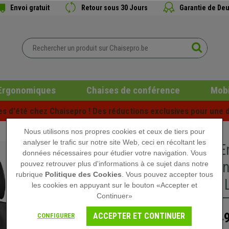
Envoi gratuit
Retour sous 30 Jours
Garantie de Deu
Ergonomiques
Chaises de conférence
Mobi
es d'été chez Chaisepro ! Des réductions exclusives pour une d
Nous utilisons nos propres cookies et ceux de tiers pour
analyser le trafic sur notre site Web, ceci en récoltant les
Chaise E
données nécessaires pour étudier votre navigation. Vous
Piètement
pouvez retrouver plus d'informations à ce sujet dans notre
rubrique
Politique des Cookies
. Vous pouvez accepter tous
Support L
les cookies en appuyant sur le bouton «Accepter et
Continuer»
649
ACCEPTER ET CONTINUER
CONFIGURER
929,90 €