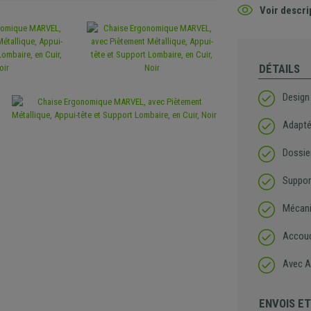
Voir descri
DÉTAILS
Design
Adapté
Dossie
Suppor
Mécani
Accoud
Avec A
ENVOIS E