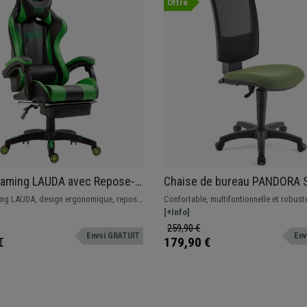
Offre
Gaming LAUDA avec Repose-
Chaise de bureau PANDORA
oussin Lombaire et Cervical,
ACCOUDOIRS, Dossier Ajusta
ng LAUDA, design ergonomique, repose-
Confortable, multifontionnelle et robust
Noir/Vert
Maille, Rembourrage épais, Ve
ible, coussins lombaire et cervical
imbattable. Cette magnifique chaise est 
[+Info]
une utilisation quotidienne, disponible 
259,90 €
Envoi GRATUIT
Env
différentes couleurs
€
179,90 €