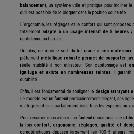
balancement
, un système utile et pratique pour incliner le
qu’il est possible de le bloquer dans la position souhaitée.
L´ergonomie, les réglages et le confort qui sont proposés 
totalement
adapté à un usage intensif de 8 heures / 
quotidienne au bureau.
De plus, ce modèle sort du lot grâce à
ses matériaux d
piètement
métallique
robuste permet de supporter jus
réelle stabilité à son utilisateur. Son capitonnage est
en
ignifuge et existe en nombreuses teintes
, il garanti
durabilité.
Enfin, il est fondamental de souligner le
design attrayant e
Le modèle est un fauteuil particulièrement élégant, ses ligne
s´intègreront ainsi parfaitement dans tous les espaces ou vo
Pour résumer nous avon ici un fauteuil conçu pour une
utili
la fois
confort, ergonomie, réglages, qualité et desi
caractéristiques dépasse largement les 700 € ailleurs, m