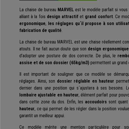
La chaise de bureau
MARVEL
est le modèle parfait si vous
alliant à la fois
design
attractif
et
grand confort
. Ce mod
ergonomique
,
les réglages qu´il propose à son utilisa
fabrication de qualité
.
La chaise de bureau MARVEL est une chaise réellement confo
atouts. Il ne fait aucun doute que son
design ergonomique
d’adopter une posture de dos correcte. De plus, le
rembo
assise et de son dossier
(65kg/m3)
permettent un grand 
Il est important de souligner que ce modèle se démarqu
réglages. Ainsi, son
dossier réglable en hauteur
permet 
dernier dans une position qui s´ajustera à ses besoins. 
lombaire ajustable en hauteur
, élément parfait pour pouv
dans cette zone du dos. Enfin, les
accoudoirs
sont quant
hauteur
, ce qui permet de les régler dans la position voulu
garantit un meilleur appui.
Ce modèle mérite une mention particulière pour 