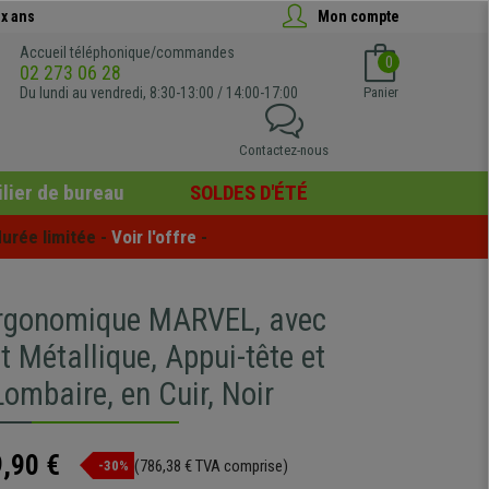
x ans
Mon compte
Accueil téléphonique/commandes
0
02 273 06 28
Du lundi au vendredi, 8:30-13:00 / 14:00-17:00
Panier
Contactez-nous
lier de bureau
SOLDES D'ÉTÉ
urée limitée - 
Voir l'offre
 -
rgonomique MARVEL, avec
 Métallique, Appui-tête et
ombaire, en Cuir, Noir
,90 €
(786,38 € TVA comprise)
-30%