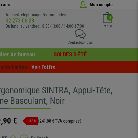
x ans
Mon compte
Accueil téléphonique/commandes
0
02 273 06 28
Du lundi au vendredi, 8:30-13:00 / 14:00-17:00
Panier
Contactez-nous
lier de bureau
SOLDES D'ÉTÉ
urée limitée - 
Voir l'offre
 -
rgonomique SINTRA, Appui-Tête,
e Basculant, Noir
,90 €
(241,88 € TVA comprise)
-33%