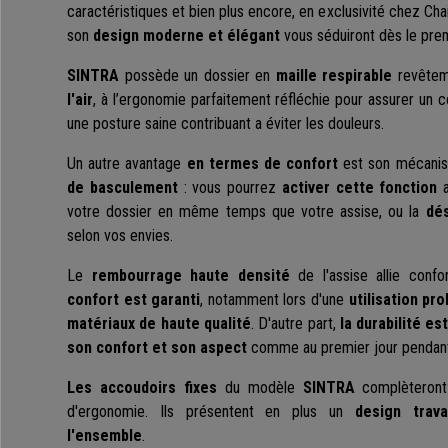
caractéristiques et bien plus encore, en exclusivité chez Cha
son
design moderne et élégant
vous séduiront dès le prem
SINTRA
possède un dossier en
maille respirable
revêtem
l'air
,
à l’ergonomie parfaitement réfléchie pour assurer un 
une posture saine contribuant a éviter les douleurs.
Un autre avantage
en termes de confort
est son
mécanis
de basculement
: vous pourrez
activer cette fonction
a
votre dossier en même temps que votre assise, ou la
dés
selon vos envies.
Le
rembourrage haute densité
de l'assise allie confor
confort est garanti
, notamment lors d'une
utilisation pr
matériaux de haute qualité
. D'autre part,
la durabilité es
son confort et son aspect
comme au premier jour pendant
Les accoudoirs fixes
du modèle
SINTRA
complèteront
d'ergonomie. Ils présentent en plus un
design travai
l'ensemble
.