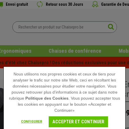
Envoi gratuit
Retour sous 30 Jours
Garantie de Deu
Ergonomiques
Chaises de conférence
Mobi
es d'été chez Chaisepro ! Des réductions exclusives pour une d
Nous utilisons nos propres cookies et ceux de tiers pour
analyser le trafic sur notre site Web, ceci en récoltant les
Chaise E
données nécessaires pour étudier votre navigation. Vous
Mécanism
pouvez retrouver plus d'informations à ce sujet dans notre
rubrique
Politique des Cookies
. Vous pouvez accepter tous
les cookies en appuyant sur le bouton «Accepter et
Continuer»
199
299,90 €
ACCEPTER ET CONTINUER
CONFIGURER