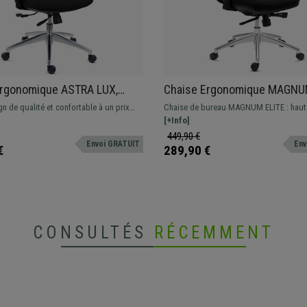
Ergonomique ASTRA LUX,
Chaise Ergonomique MAGNUM
te, Assise Ajustable en
Appui-tête, Utilisation 8h, P
n de qualité et confortable à un prix
Chaise de bureau MAGNUM ELITE : haute
r, Utilisation Intensive 8h,
Métallique, Support Lombaire
 Avec appui-tête, support lombaire et
idéale pour un usage intensif. Elle comb
[+Info]
son Synchrone, Noir
réglables adaptée à un usage intensif
design élégant à des finitions et un conf
449,90 €
Envoi GRATUIT
Env
première classe !
€
289,90 €
CONSULTÉS
RÉCEMMENT