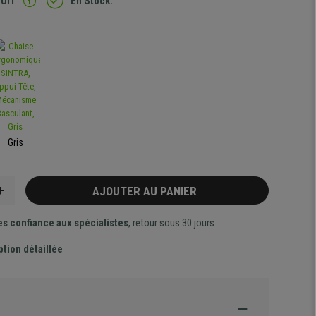
TUIT
En Stock.
Gris
+
AJOUTER AU PANIER
es confiance aux spécialistes
, retour sous 30 jours
ption détaillée