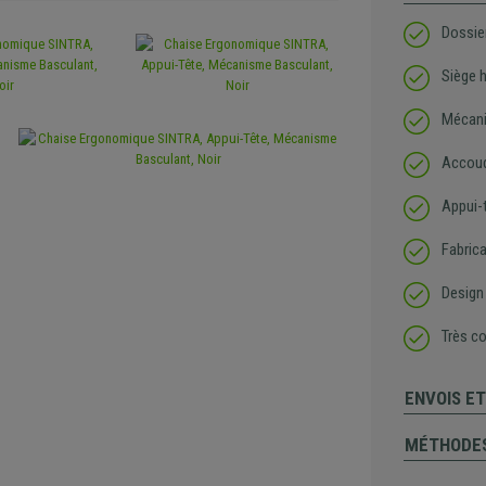
Dossie
Siège h
Mécani
Accoud
Appui-
Fabrica
Design
Très c
ENVOIS E
MÉTHODES