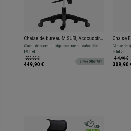
Chaise de bureau MISURI, Accoudoirs
Chaise 
Réglables, en Maille Respirante, Noir /
Appui-tê
Chaise de bureau design moderne et confortable
Chaise desig
Gris
Profondeu
avec revêtement en maille respirante disponible en
[+Info]
incroyable !
[+Info]
Inclinai
différentes couleurs.
accoudoirs 
599,90 €
419,90 €
Envoi GRATUIT
449,90 €
309,90 