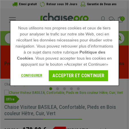
Envoi gratuit
Retour sous 30 Jours
Garantie de Deux ans
0
Nous utilisons nos propres cookies et ceux de tiers
pour analyser le trafic sur notre site Web, ceci en
récoltant les données nécessaires pour étudier votre
navigation. Vous pouvez retrouver plus d'informations
à ce sujet dans notre rubrique
Politique des
Cookies
. Vous pouvez accepter tous les cookies en
Profitez des soldes d'été chez Chaisepro ! Des réductions 
appuyant sur le bouton «Accepter et Continuer»
exclusives pour une durée limitée - 
Voir l'offre
 -
ACCEPTER ET CONTINUER
CONFIGURER
Chaisepro
Spéciaux
Offre
Chaise Visiteur BASILEA, Confortable, Pieds en Bois
couleur Hêtre, Cuir, Vert