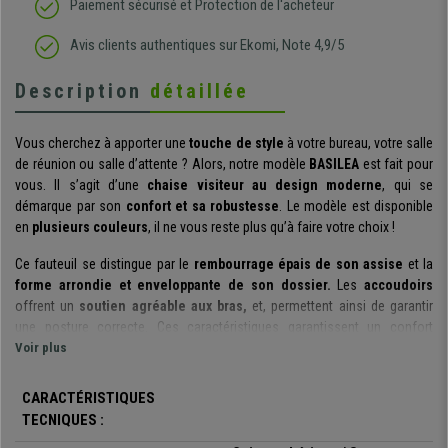
Paiement sécurisé et Protection de l'acheteur
Avis clients authentiques sur Ekomi, Note 4,9/5
Description
détaillée
Vous cherchez à apporter une
touche de style
à votre bureau, votre salle
de réunion ou salle d’attente ? Alors, notre modèle
BASILEA
est fait pour
vous. Il s’agit d’une
chaise visiteur au design moderne
, qui se
démarque par son
confort et sa robustesse
. Le modèle est disponible
en
plusieurs couleurs
, il ne vous reste plus qu’à faire votre choix !
Ce fauteuil se distingue par le
rembourrage épais de son assise
et la
forme arrondie et enveloppante de son dossier.
Les
accoudoirs
offrent un
soutien agréable aux bras,
et, permettent ainsi de garantir
une posture correcte. Ces caractéristiques garantissent un confort
optimal à l’utilisateur. La chaise peut donc être
Voir plus
utilisée pendant de
longues heures
par vos clients, collaborateurs, patients ou invités.
CARACTÉRISTIQUES
Ce siège se démarque par son
design élégant et moderne
. Il se
TECNIQUES :
caractérise ainsi par le
contraste agréable
entre le
coloris du