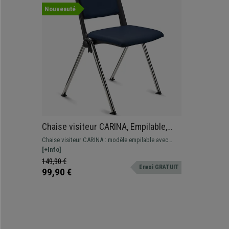
Nouveauté
Chaise visiteur CARINA, Empilable,
Crochets d’Attache, Piétement
Chaise visiteur CARINA : modèle empilable avec
Chromé, Cuir Bleu
système de crochets d’attache. Design moderne et
[+Info]
grande qualité de fabrication.
149,90 €
Envoi GRATUIT
99,90 €