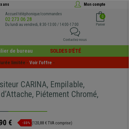
x ans
Mon compte
Accueil téléphonique/commandes
0
02 273 06 28
Du lundi au vendredi, 8:30-13:00 / 14:00-17:00
Panier
Contactez-nous
lier de bureau
SOLDES D'ÉTÉ
urée limitée - 
Voir l'offre
 -
isiteur CARINA, Empilable,
 d’Attache, Piétement Chromé,
90 €
(120,88 € TVA comprise)
-33%