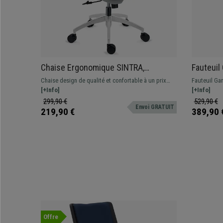
Chaise Ergonomique SINTRA,
Fauteuil
Mécanisme Basculant, Gris
Basculan
Chaise design de qualité et confortable à un prix
Fauteuil Gam
Repose-p
incroyable ! Avec support lombaire et accoudoirs
[+Info]
rembourré en
[+Info]
réglables adaptée à un usage intensif
son dossier 
299,90 €
529,90 €
Envoi GRATUIT
repose-pied
219,90 €
389,90 
Offre