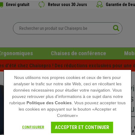
Envoi gratuit
Retour sous 30 Jours
Garantie de Deu
Ergonomiques
Chaises de conférence
Mobi
es d'été chez Chaisepro ! Des réductions exclusives pour une d
Nous utilisons nos propres cookies et ceux de tiers pour
analyser le trafic sur notre site Web, ceci en récoltant les
Chaise v
données nécessaires pour étudier votre navigation. Vous
Crochets
pouvez retrouver plus d'informations à ce sujet dans notre
rubrique
Politique des Cookies
. Vous pouvez accepter tous
Cuir Bleu
les cookies en appuyant sur le bouton «Accepter et
Continuer»
99,
ACCEPTER ET CONTINUER
CONFIGURER
149,90 €