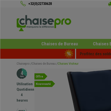
+32(0)22730628
Chaises de Bureau
Chaises 
Profitez des sold
Chaisepro
Chaises de Bureau
Chaises Visiteur
Offre
Utilisation
Nouveauté
Quotidienne
4
heures