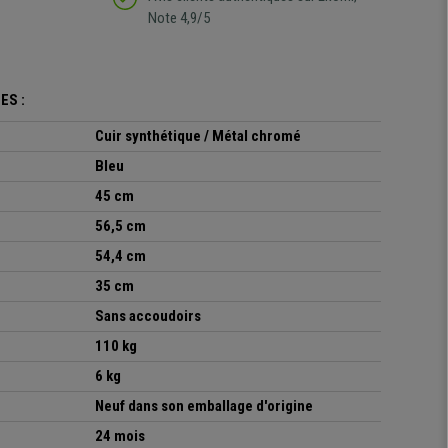
Note 4,9/5
ES :
Cuir synthétique / Métal chromé
Bleu
45 cm
56,5 cm
54,4 cm
35 cm
Sans accoudoirs
110 kg
6 kg
Neuf dans son emballage d'origine
24 mois