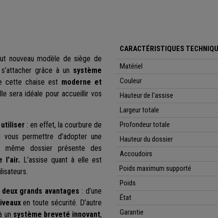
CARACTÉRISTIQUES TECHNIQU
tout nouveau modèle de siège de
Matériel
 s’attacher grâce à un
système
Couleur
de cette chaise est
moderne et
lle sera idéale pour accueillir vos
Hauteur de l'assise
Largeur totale
utiliser
: en effet, la courbure de
Profondeur totale
 vous permettre d’adopter une
Hauteur du dossier
e même dossier présente des
Accoudoirs
 l’air.
L’assise quant à elle est
Poids maximum supporté
lisateurs.
Poids
t
deux grands avantages
: d’une
État
iveaux
en toute sécurité. D’autre
Garantie
à un
système breveté innovant
,