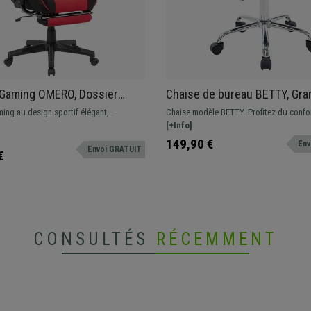
 Gaming OMERO, Dossier
Chaise de bureau BETTY, Grand
t, Coussin Cervical et
Rembourrage, Structure Méta
ing au design sportif élégant,
Chaise modèle BETTY. Profitez du confo
ieds, Rouge et Noir
Cuir, Noir
 tissu de qualité. Grand confort grâce à
grand rembourrage avec revêtement en c
[+Info]
ajustable, son coussin cervical et son
sublimes coutures apparentes. Très rési
149,90 €
Env
Envoi GRATUIT
s.
grâce à sa structure métallique.
€
CONSULTÉS
RÉCEMMENT