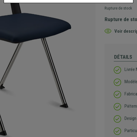
Rupture de stock
Rupture de st
Voir descri
DÉTAILS
Livrée 
Modèle
Fabrica
Piétem
Design 
Particu