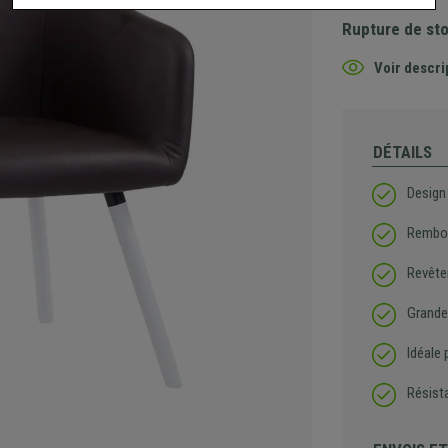
Rupture de st
Voir descri
DÉTAILS
Design
Rembou
Revête
Grande 
Idéale 
Résist