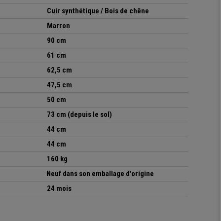
Cuir synthétique / Bois de chêne
Marron
90 cm
61 cm
62,5 cm
47,5 cm
50 cm
73 cm (depuis le sol)
44
cm
44
cm
160 kg
Neuf dans son emballage d'origine
24 mois