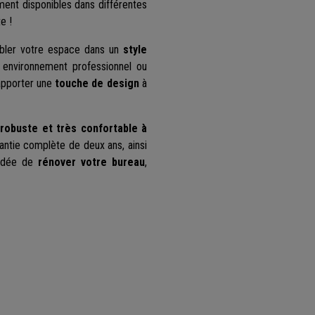
ent disponibles dans différentes
e !
bler votre espace dans un
style
 environnement professionnel ou
apporter une
touche de design
à
robuste et très confortable à
rantie complète de deux ans, ainsi
’idée de
rénover votre bureau
,