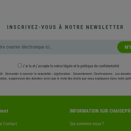
INSCRIVEZ-VOUS À NOTRE NEWSLETTER
M'
J´ai lu et j´accepte
la notice légale
et
la politique de confidentialité
ité : Demander à recevoir la newsletter ; Légitimation : Consentement ; Destinataires : Les donné
ication, suppression des données ainsi que le reste des droits que nous expliquons dans notre politi
ient
INFORMATION SUR CHAISEPR
de Contact
Qui sommes-nous ?