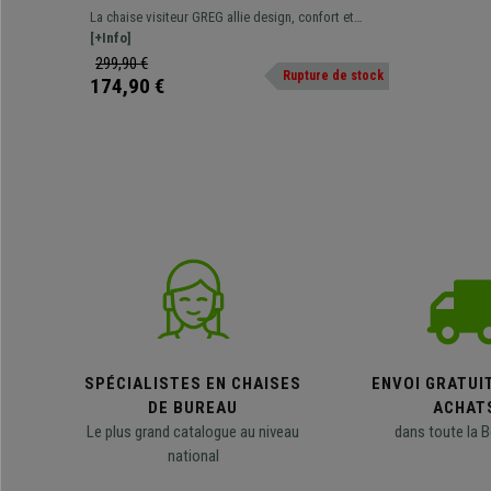
Blanc, Revêtement en Cuir, Marron
La chaise visiteur GREG allie design, confort et
robustesse. Son rembourrage épais vous garantit
[+Info]
confort et relaxation. Grande qualité de fabrication.
299,90 €
Rupture de stock
174,90 €
SPÉCIALISTES EN CHAISES
ENVOI GRATUI
DE BUREAU
ACHAT
Le plus grand catalogue au niveau
dans toute la B
national