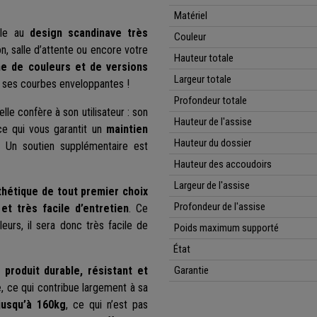
Matériel
èle au
design scandinave très
Couleur
on, salle d’attente ou encore votre
Hauteur totale
e de couleurs et de versions
Largeur totale
t ses courbes enveloppantes !
Profondeur totale
elle confère à son utilisateur : son
Hauteur de l'assise
ce qui vous garantit un
maintien
Hauteur du dossier
. Un soutien supplémentaire est
Hauteur des accoudoirs
Largeur de l'assise
thétique de tout premier choix
Profondeur de l'assise
 et très facile d’entretien
. Ce
urs, il sera donc très facile de
Poids maximum supporté
État
n
produit durable, résistant et
Garantie
e
, ce qui contribue largement à sa
jusqu’à 160kg
, ce qui n’est pas