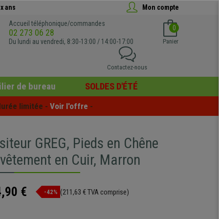
x ans
Mon compte
Accueil téléphonique/commandes
0
02 273 06 28
Du lundi au vendredi, 8:30-13:00 / 14:00-17:00
Panier
Contactez-nous
lier de bureau
SOLDES D'ÉTÉ
urée limitée - 
Voir l'offre
 -
isiteur GREG, Pieds en Chêne
evêtement en Cuir, Marron
,90 €
(211,63 € TVA comprise)
-42%