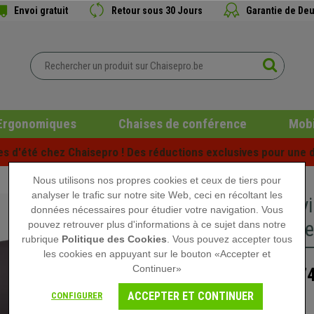
Envoi gratuit
Retour sous 30 Jours
Garantie de Deu
Ergonomiques
Chaises de conférence
Mobi
es d'été chez Chaisepro ! Des réductions exclusives pour une d
Nous utilisons nos propres cookies et ceux de tiers pour
analyser le trafic sur notre site Web, ceci en récoltant les
Chaise v
données nécessaires pour étudier votre navigation. Vous
Blanc, R
pouvez retrouver plus d'informations à ce sujet dans notre
rubrique
Politique des Cookies
. Vous pouvez accepter tous
les cookies en appuyant sur le bouton «Accepter et
Continuer»
174
299,90 €
ACCEPTER ET CONTINUER
CONFIGURER
Rupture de stock