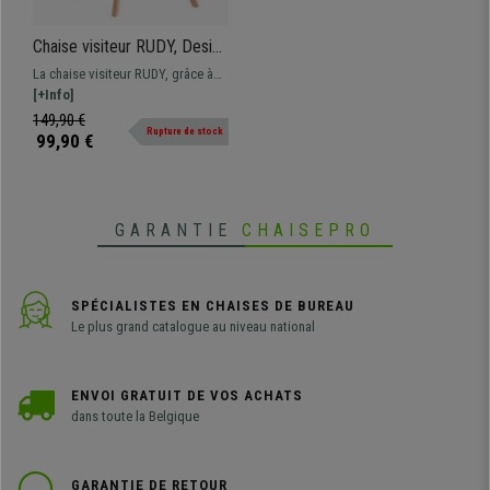
Chaise visiteur RUDY, Design
Scandinave, Pieds en Bois
La chaise visiteur RUDY, grâce à
de Hêtre, en Tissu, Marron
son design moderne et son
[+Info]
rembourrage confortable, est le
149,90 €
Rupture de stock
modèle idéal pour meubler votre
99,90 €
salle d’attente ou votre maison.
GARANTIE
CHAISEPRO
SPÉCIALISTES EN CHAISES DE BUREAU
Le plus grand catalogue au niveau national
ENVOI GRATUIT DE VOS ACHATS
dans toute la Belgique
GARANTIE DE RETOUR