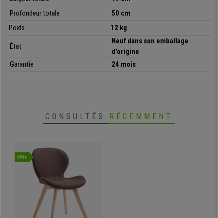
utilisation quotidienne.
Profondeur totale
50 cm
Chez Chaisepro, nous vous proposons ce
modèle design et élégant
à
Poids
12 kg
un
prix très intéressant
. Ne perdez pas de temps ! Choisissez la couleur
Neuf dans son emballage
qui s’accordera le mieux à votre espace, et passez commande en
État
d'origine
quelques clics !
Garantie
24 mois
•
Revêtement en tissu de qualité
• Rembourrage épais et confortable
•
Equipée de patins antidérapants
CONSULTÉS
RÉCEMMENT
• Pieds solides en bois de hêtre
•
Large gamme de couleurs disponibles
Offre