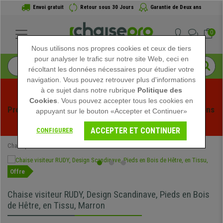
Envoi gratuit
Retour sous 30 Jours
Garantie de Deux ans
0
Nous utilisons nos propres cookies et ceux de tiers
pour analyser le trafic sur notre site Web, ceci en
récoltant les données nécessaires pour étudier votre
navigation. Vous pouvez retrouver plus d'informations
à ce sujet dans notre rubrique
Politique des
Cookies
. Vous pouvez accepter tous les cookies en
Profitez des soldes d'été chez Chaisepro ! Des réductions 
appuyant sur le bouton «Accepter et Continuer»
exclusives pour une durée limitée - 
Voir l'offre
 -
ACCEPTER ET CONTINUER
CONFIGURER
Chaisepro
Chaises de conférence
Offre
Chaise visiteur RUDY, Design Scandinave, Pieds en Bois
de Hêtre, en Tissu, Marron