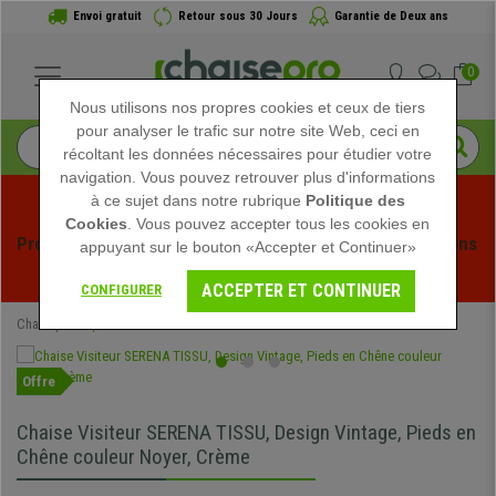
Envoi gratuit
Retour sous 30 Jours
Garantie de Deux ans
0
Nous utilisons nos propres cookies et ceux de tiers
pour analyser le trafic sur notre site Web, ceci en
récoltant les données nécessaires pour étudier votre
navigation. Vous pouvez retrouver plus d'informations
à ce sujet dans notre rubrique
Politique des
Cookies
. Vous pouvez accepter tous les cookies en
Profitez des soldes d'été chez Chaisepro ! Des réductions 
appuyant sur le bouton «Accepter et Continuer»
exclusives pour une durée limitée - 
Voir l'offre
 -
ACCEPTER ET CONTINUER
CONFIGURER
Chaisepro
Spéciaux
Offre
Chaise Visiteur SERENA TISSU, Design Vintage, Pieds en
Chêne couleur Noyer, Crème