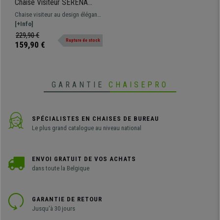
Chaise Visiteur SERENA
TISSU, Design Vintage,
Chaise visiteur au design élégant,
Pieds en Chêne couleur
confortablement rembourrée,
[+Info]
Noyer, Crème
pieds en bois de chêne solides.
229,90 €
Rupture de stock
Plusieurs couleurs et versions
159,90 €
disponibles
GARANTIE
CHAISEPRO
SPÉCIALISTES EN CHAISES DE BUREAU
Le plus grand catalogue au niveau national
ENVOI GRATUIT DE VOS ACHATS
dans toute la Belgique
GARANTIE DE RETOUR
Jusqu'à 30 jours