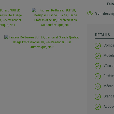
Fait
Voir descri
DÉTAILS
Combin
Modèle
Vérin d
Revêtem
Mécani
Grand 
Accoud