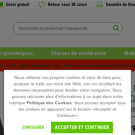
Envoi gratuit
Retour sous 30 Jours
Garantie de Deu
Ergonomiques
Chaises de conférence
Mobi
es d'été chez Chaisepro ! Des réductions exclusives pour une d
Nous utilisons nos propres cookies et ceux de tiers pour
analyser le trafic sur notre site Web, ceci en récoltant les
Fauteuil
données nécessaires pour étudier votre navigation. Vous
Grande Q
pouvez retrouver plus d'informations à ce sujet dans notre
rubrique
Politique des Cookies
. Vous pouvez accepter tous
Revêteme
les cookies en appuyant sur le bouton «Accepter et
Continuer»
499
ACCEPTER ET CONTINUER
CONFIGURER
818,90 €