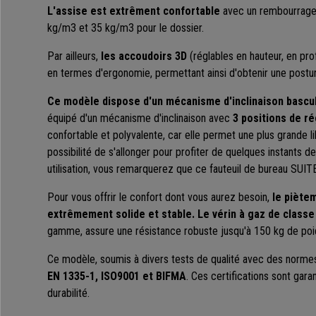
L'assise est extrêment confortable
avec un rembourrage 
kg/m3 et 35 kg/m3 pour le dossier.
Par ailleurs,
les accoudoirs 3D
(réglables en hauteur, en pro
en termes d'ergonomie, permettant ainsi d'obtenir une postur
Ce modèle dispose d'un mécanisme d'inclinaison bascul
équipé d'un mécanisme d'inclinaison avec
3 positions de r
confortable et polyvalente, car elle permet une plus grande 
possibilité de s'allonger pour profiter de quelques instants 
utilisation, vous remarquerez que ce fauteuil de bureau SUITE
Pour vous offrir le confort dont vous aurez besoin,
le piète
extrêmement solide et stable.
Le
vérin à gaz de classe
gamme, assure une résistance robuste jusqu'à 150 kg de p
Ce modèle, soumis à divers tests de qualité avec des normes
EN 1335-1, ISO9001 et BIFMA
. Ces certifications sont garan
durabilité.