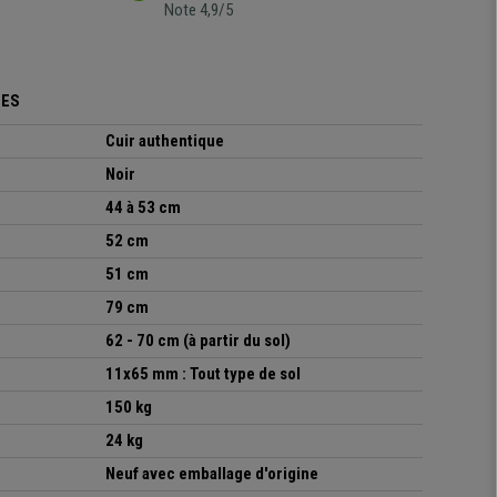
Note 4,9/5
UES
Cuir authentique
Noir
44 à 53 cm
52
cm
51 cm
79
cm
62 - 70 cm (à partir du sol)
11x65 mm : T
out type de sol
150 kg
24
kg
Neuf avec emballage d'origine