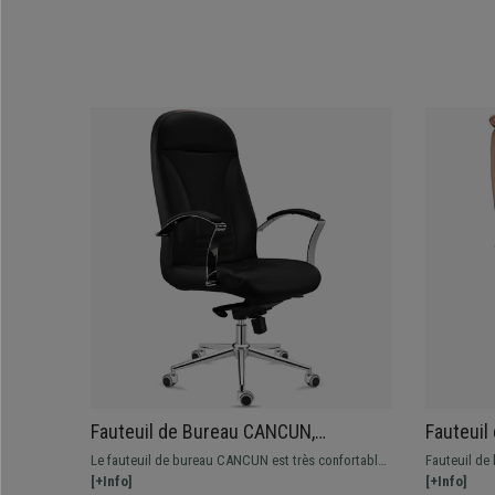
Fauteuil de Bureau CANCUN,
Fauteuil
Rembourrage Épais, Dossier Haut, en
Confort,
Le fauteuil de bureau CANCUN est très confortable
Fauteuil de
Cuir Noir
Elégant, 
grâce à son rembourrage à haute densité et ses
[+Info]
inclinaison.
[+Info]