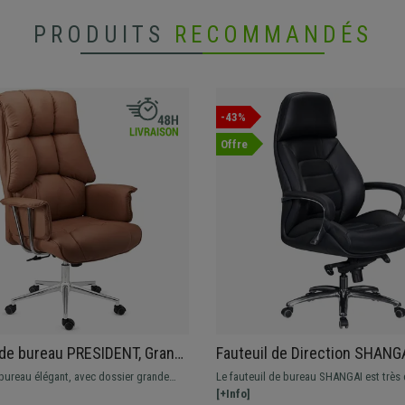
PRODUITS
RECOMMANDÉS
-43%
Offre
 de bureau PRESIDENT, Grand
Fauteuil de Direction SHANGA
 Double Rembourrage, Très
Design et Ergonomique, en C
 bureau élégant, avec dossier grande
Le fauteuil de bureau SHANGAI est très 
Marron Clair
Authentique, Noir
 Confort et qualité garantie.
grâce à ses courbes enveloppantes et s
[+Info]