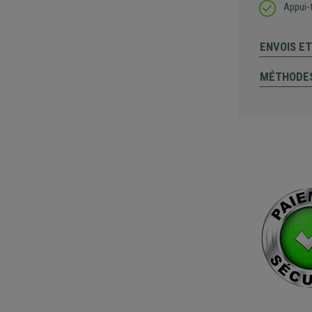
Appui-t
ENVOIS E
MÉTHODES