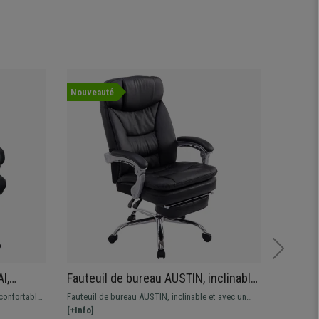
Nouveauté
Offre
Nouvea
I,
Fauteuil de bureau AUSTIN, inclinable,
Fauteu
uir
Repose-pieds Extensible, Noir
rembour
confortable
Fauteuil de bureau AUSTIN, inclinable et avec un
Fauteuil 
revêtem
a
Repose-pieds Extensible, fabriqué avec des
[+Info]
fauteuil 
[+Info]