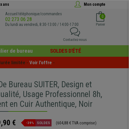
x ans
Mon compte
Accueil téléphonique/commandes
0
02 273 06 28
Du lundi au vendredi, 8:30-13:00 / 14:00-17:00
Panier
Contactez-nous
lier de bureau
SOLDES D'ÉTÉ
urée limitée - 
Voir l'offre
 -
 De Bureau SUITER, Design et
ualité, Usage Professionnel 8h,
nt en Cuir Authentique, Noir
,90 €
(604,88 € TVA comprise)
-39%
SOLDES