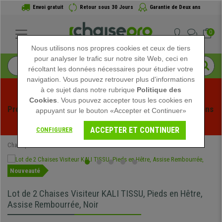
Envoi gratuit
Retour sous 30 Jours
Garantie de Deux ans
0
Nous utilisons nos propres cookies et ceux de tiers
pour analyser le trafic sur notre site Web, ceci en
récoltant les données nécessaires pour étudier votre
navigation. Vous pouvez retrouver plus d'informations
à ce sujet dans notre rubrique
Politique des
Cookies
. Vous pouvez accepter tous les cookies en
Profitez des soldes d'été chez Chaisepro ! Des réductions 
appuyant sur le bouton «Accepter et Continuer»
exclusives pour une durée limitée - 
Voir l'offre
 -
ACCEPTER ET CONTINUER
CONFIGURER
Chaisepro
Chaises de conférence
Nouveauté
Lot de 2 Chaises Visiteur KALI TISSU, Pieds en Hêtre,
Assise Rembourrée, Noir