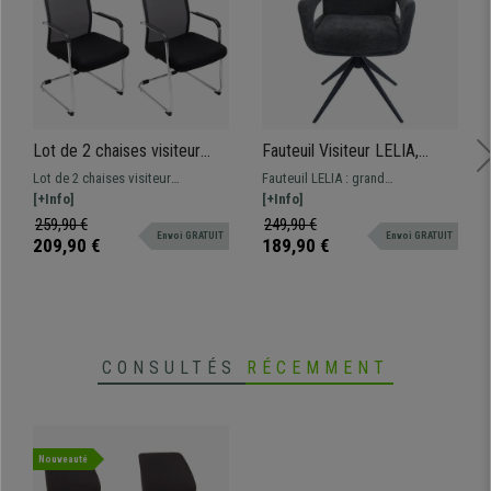
Lot de 2 chaises visiteur
Fauteuil Visiteur LELIA,
BREMEN, Structure
Pivotant, Rembourrage
Lot de 2 chaises visiteur
Fauteuil LELIA : grand
Métallique, en Maille
Épais, Design Moderne, en
résistantes et confortables
[+Info]
rembourrage, style moderne et
[+Info]
Respirable, Noir
Tissu, couleur Gris
BREMEN. Revêtement en maille
design simple. Revêtement en
259,90 €
249,90 €
Envoi GRATUIT
Envoi GRATUIT
respirable disponibles en
tissu chenille, doux au toucher.
209,90 €
189,90 €
différents coloris.
Pivotant à 360º
CONSULTÉS
RÉCEMMENT
Nouveauté