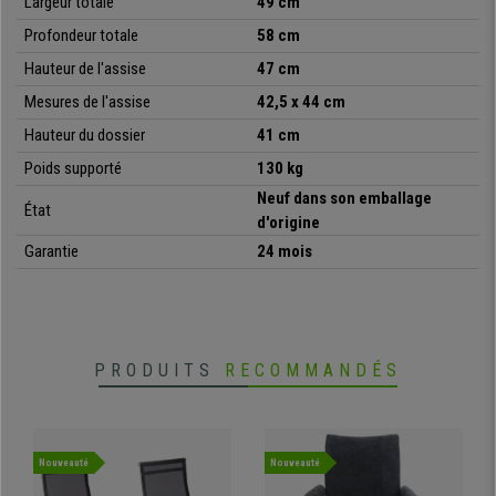
Largeur totale
49 cm
ce même après
plusieurs heures d’utilisation
. Cette chaise présente
un
design moderne et élégant
, grâce à un mélange des matières : elle
Profondeur totale
58 cm
fera sensation, et ce peu importe la pièce choisie pour son utilisation.
Hauteur de l'assise
47 cm
En résumé, c’ est un modèle exclusif qui allie
robustesse, confort et
Mesures de l'assise
42,5 x 44 cm
design tendance.
Il est
disponible dans de nombreux revêtements et
Hauteur du dossier
41 cm
différents coloris
, afin que vous puissiez choisir la version la plus en
accord avec votre espace. Grâce à ses dimensions sa stabilité et son
Poids supporté
130 kg
ergonomie, elle sera
parfaite pour votre salle d’attente, un bureau ou
Neuf dans son emballage
votre espace personnel.
État
d'origine
Vous trouverez ce modèle chez Chaisepro, au meilleur prix et avec le
Garantie
24 mois
meilleur service que seul un spécialiste peut vous offrir.
•
Revêtement en tissu de qualité
PRODUITS
RECOMMANDÉS
• Piétement en bois, solide et stable
•
Design moderne et épuré
• Rembourrage confortable de l’assise
•
Très facile d’entretien
Nouveauté
Nouveauté