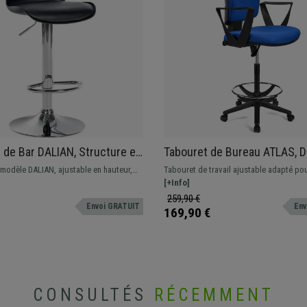
 de Bar DALIAN, Structure en
Tabouret de Bureau ATLAS, D
romé, Design Moderne, Cuir,
Ajustable, Grand Rembourrag
 modèle DALIAN, ajustable en hauteur,
Tabouret de travail ajustable adapté po
tissu, Bleu
ign moderne, disponible en noir, blanc et
utilisation professionnelle. Robuste, rés
[+Info]
confortable.
259,90 €
Envoi GRATUIT
Env
169,90 €
CONSULTÉS
RÉCEMMENT