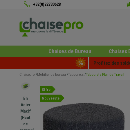
+32(0)22730628
Chaises de Bureau
Chaises 
Profitez des sold
Chaisepro
Mobilier de bureau
Tabourets
Tabourets Plan de Travail
Offre
En
Nouveauté
Acier
Macif
(Haut
de