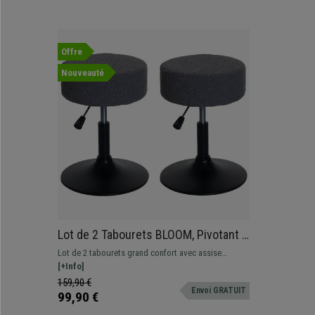
Offre
Nouveauté
Lot de 2 Tabourets BLOOM, Pivotant à
360°, Rembourrage Epais, En Tissu
Lot de 2 tabourets grand confort avec assise
Gris Foncé
hautement rembourrée. Base résistante en acier noir
[+Info]
mat.
159,90 €
Envoi GRATUIT
99,90 €