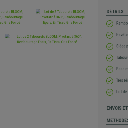
DÉTAILS
Rembou
Revête
Siège p
Tabour
Base m
Très ré
Lot de
ENVOIS E
MÉTHODES