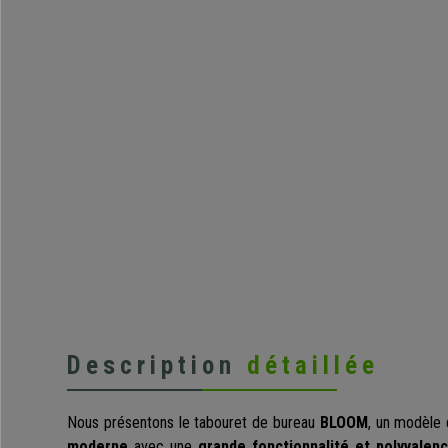
Description
détaillée
Nous présentons le tabouret de bureau
BLOOM
, un modèle
moderne
avec une
grande fonctionnalité et polyvalen