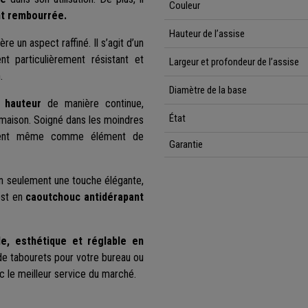
Couleur
t rembourrée.
Hauteur de l’assise
ère un aspect raffiné. Il s’agit d’un
t particulièrement résistant et
Largeur et profondeur de l’assise
.
Diamètre de la base
 hauteur
de manière continue,
État
la maison. Soigné dans les moindres
onvient même comme élément de
Garantie
on seulement une touche élégante,
 est en
caoutchouc antidérapant
e, esthétique et réglable en
e tabourets pour votre bureau ou
c le meilleur service du marché.