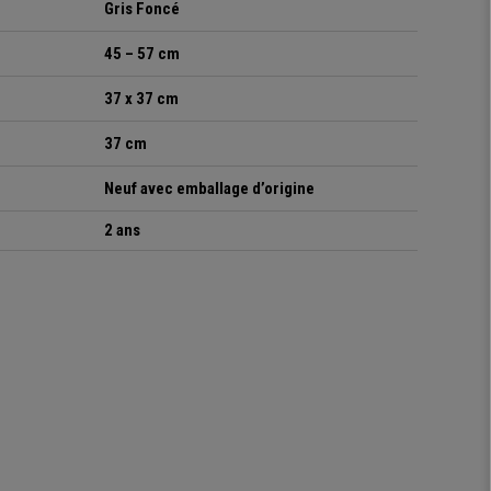
Gris Foncé
45 – 57 cm
37 x 37 cm
37 cm
Neuf avec emballage d’origine
2 ans