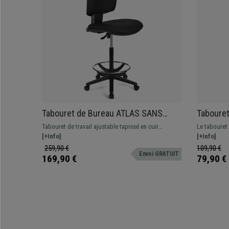
Tabouret de Bureau ATLAS SANS
Tabouret
ACCOUDOIRS CUIR, Dossier Ajustable,
Métal Ch
Tabouret de travail ajustable tapissé en cuir
Le tabouret
Grand Rembourrage, Noir
Noir
synthétique. Robuste, résistante et confortable.
[+Info]
offre un des
[+Info]
Adapté pour une utilisation professionnelle.
gris.
259,90 €
109,90 €
Envoi GRATUIT
169,90 €
79,90 €