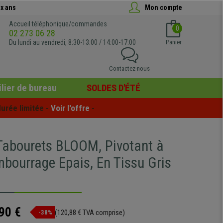
x ans
Mon compte
Accueil téléphonique/commandes
0
02 273 06 28
Du lundi au vendredi, 8:30-13:00 / 14:00-17:00
Panier
Contactez-nous
lier de bureau
SOLDES D'ÉTÉ
urée limitée - 
Voir l'offre
 -
 Tabourets BLOOM, Pivotant à
mbourrage Epais, En Tissu Gris
90 €
(120,88 € TVA comprise)
-38%