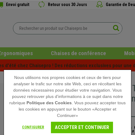
Envoi gratuit
Retour sous 30 Jours
Garantie de Deu
Ergonomiques
Chaises de conférence
Mobi
es d'été chez Chaisepro ! Des réductions exclusives pour une d
Nous utilisons nos propres cookies et ceux de tiers pour
analyser le trafic sur notre site Web, ceci en récoltant les
Lot de 2
données nécessaires pour étudier votre navigation. Vous
360°, Re
pouvez retrouver plus d'informations à ce sujet dans notre
rubrique
Politique des Cookies
. Vous pouvez accepter tous
Foncé
les cookies en appuyant sur le bouton «Accepter et
Continuer»
99,
ACCEPTER ET CONTINUER
CONFIGURER
159,90 €