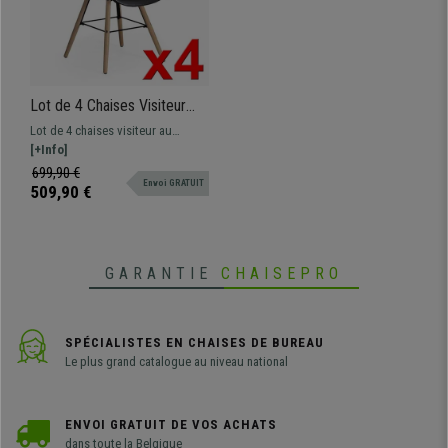
Lot de 4 Chaises Visiteur
GARI, Design Exclusif,
Lot de 4 chaises visiteur au
Structure en Acier,
design exclusif , praticité et style
[+Info]
Piétement en Bois de Hêtre,
au meilleur prix !
699,90 €
Noir
Envoi GRATUIT
509,90 €
GARANTIE
CHAISEPRO
SPÉCIALISTES EN CHAISES DE BUREAU
Le plus grand catalogue au niveau national
ENVOI GRATUIT DE VOS ACHATS
dans toute la Belgique