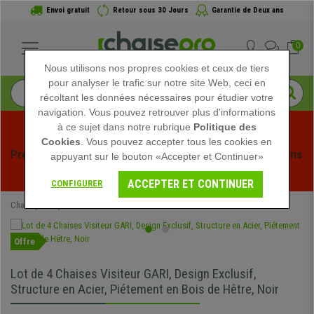
Envoi gratuit
Retour sous 30 Jours
Garantie de Deux ans
0
Nous utilisons nos propres cookies et ceux de tiers
pour analyser le trafic sur notre site Web, ceci en
récoltant les données nécessaires pour étudier votre
navigation. Vous pouvez retrouver plus d'informations
à ce sujet dans notre rubrique
Politique des
Cookies
. Vous pouvez accepter tous les cookies en
Profitez des soldes d'été chez Chaisepro ! Des réductions 
appuyant sur le bouton «Accepter et Continuer»
exclusives pour une durée limitée - 
Voir l'offre
 -
ACCEPTER ET CONTINUER
CONFIGURER
Chaisepro
Spéciaux
Offre
Lot de 4 Chaises Visiteur GARI, Design Exclusif,
Structure en Acier, Piétement en Bois de Hêtre, Noir