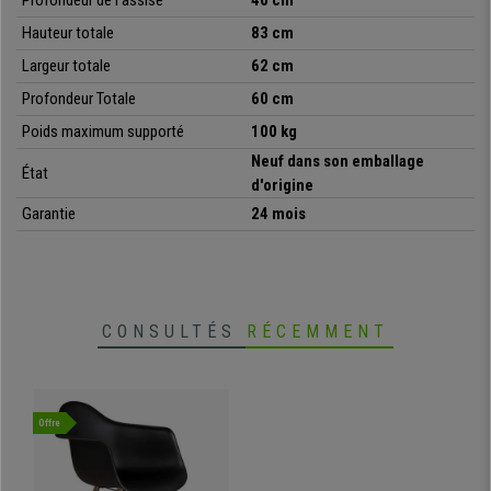
Profondeur de l'assise
40 cm
Hauteur totale
83 cm
Largeur totale
62 cm
•
Lot de 4 unités
• Bon rapport qualité-prix
Profondeur Totale
60 cm
•
L'idéal pour vos salles d'attente, de réunions...
Poids maximum supporté
100 kg
• Piétement en bois, très robuste
•
Grande résistance : structure en acier
Neuf dans son emballage
État
• Modèle confortable et design
d'origine
Garantie
24 mois
CONSULTÉS
RÉCEMMENT
Offre