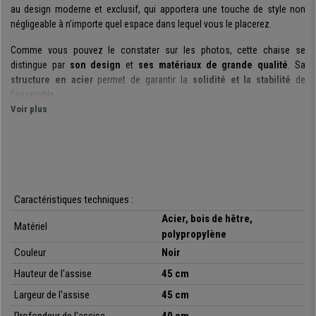
au design moderne et exclusif, qui apportera une touche de style non
négligeable à n’importe quel espace dans lequel vous le placerez.
Comme vous pouvez le constater sur les photos, cette chaise se
distingue par
son design
et
ses matériaux de grande qualité
. Sa
structure en acier
permet de garantir la
solidité et la stabilité
de
l’ensemble.
Voir plus
L’assise est particulièrement confortable, composée de polypropylène,
elle est soutenue par un
piètement robuste
en bois de hêtre, lui-même
renforcé par une
structure métallique
. Les pieds sont dotés d’embouts
antidérapants pour plus de stabilité et pour éviter d’endommager le sol.
Le
siège est disponible en noir ou blanc
, il est large et sa forme
Caractéristiques techniques :
enveloppe le corps, offrant ainsi un soutien optimal. Les accoudoirs ont
Acier, bois de hêtre,
été conçus pour apporter un
maximum de confort
.
Matériel
polypropylène
Pour résumer, nous avons ici un modèle
exclusif esthétique,
Couleur
Noir
confortable, pratique et polyvalent
. Il vous sera possible de l’utiliser
Hauteur de l'assise
45 cm
pour vos réunions, vos évènements ou encore vos conférences. Chez
chaisepro nous vous proposons ce produit au meilleur prix avec le
Largeur de l'assise
45 cm
meilleur service du marché et la livraison gratuite. Laissez-vous tenter !