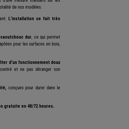
t d’une mesure standard sur les
totalité de nos modèles.
ment.
L’installation se fait très
 caoutchouc dur
, ce qui permet
aptées pour les surfaces en bois,
ofiter d’un fonctionnement doux
ncentré et ne pas déranger son
ité,
conçues pour durer dans le
on gratuite en 48/72 heures.