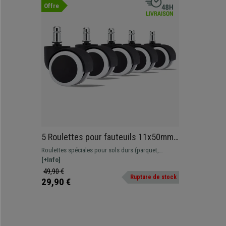
Offre
5 Roulettes pour fauteuils 11x50mm,
revêtement en caoutchouc, Protège
Roulettes spéciales pour sols durs (parquet,
les Sols, Coloris Blanc
carrelage, etc.) et tout type de sol. Elle évitent les
[+Info]
rayures et les marques puisqu'elles disposent d'un
49,90 €
Rupture de stock
revêtement plus souple et doux que des roulettes
29,90 €
standards.