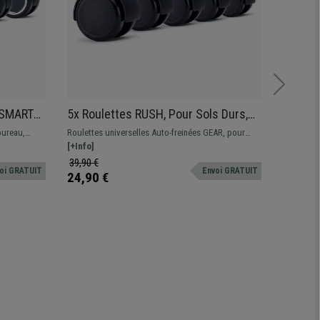
s SMART
5x Roulettes RUSH, Pour Sols Durs,
5 Pati
omme,
Dimensions 11x50mm, Revêtement
Antidé
bureau,
Roulettes universelles Auto-freinées GEAR, pour
Lot de 5 p
Gomme, Noir
de surfaces
chaises de bureau, pour sols moquettés
[+Info]
votre chai
[+Info]
avantages
39,90 €
29,90 €
oi GRATUIT
Envoi GRATUIT
!
24,90 €
24,90 