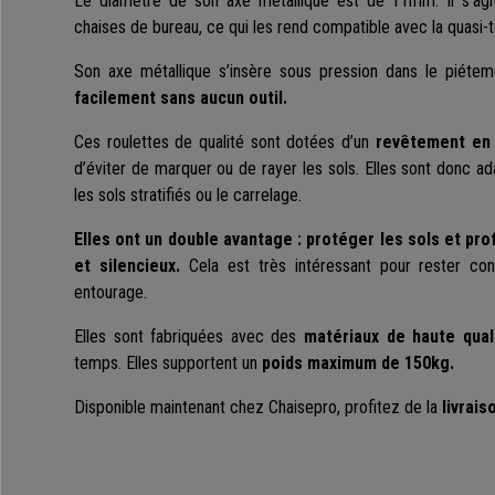
Le diamètre de son axe métallique est de 11mm. Il s’agi
chaises de bureau, ce qui les rend compatible avec la quasi-
Son axe métallique s’insère sous pression dans le piéte
facilement sans aucun outil.
Ces roulettes de qualité sont dotées d’un
revêtement en
d’éviter de marquer ou de rayer les sols. Elles sont donc ad
les sols stratifiés ou le carrelage.
Elles ont un double avantage : protéger les sols et pr
et silencieux.
Cela est très intéressant pour rester co
entourage.
Elles sont fabriquées avec des
matériaux de haute qual
temps. Elles supportent un
poids maximum de 150kg.
Disponible maintenant chez Chaisepro, profitez de la
livrais