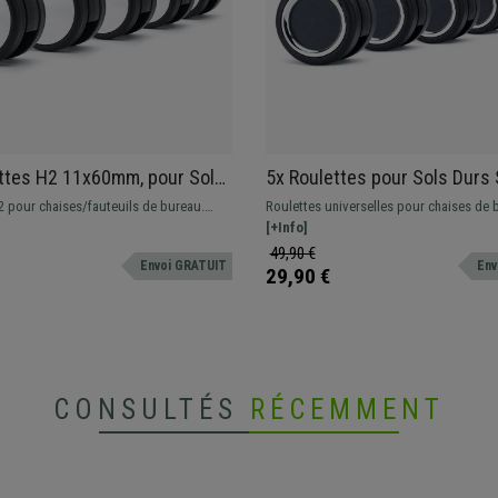
ttes H2 11x60mm, pour Sols
5x Roulettes pour Sols Dur
s, Détails Chromés,
11x50mm, Revêtement en G
2 pour chaises/fauteuils de bureau.
Roulettes universelles pour chaises de 
, Noir
Détail Chromé, Noir
ls souple (tapis, moquette, etc)
spécialement conçues pour tous types 
[+Info]
49,90 €
Envoi GRATUIT
Env
29,90 €
CONSULTÉS
RÉCEMMENT