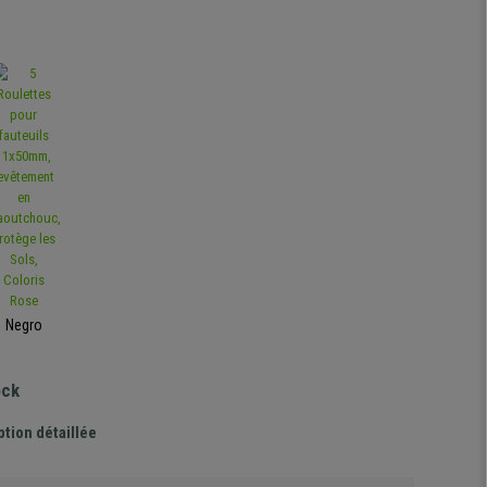
Negro
ock
ption détaillée