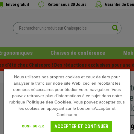
Envoi gratuit
Retour sous 30 Jours
Garantie de Deu
Ergonomiques
Chaises de conférence
Mobi
es d'été chez Chaisepro ! Des réductions exclusives pour une d
Nous utilisons nos propres cookies et ceux de tiers pour
analyser le trafic sur notre site Web, ceci en récoltant les
5 Roulet
données nécessaires pour étudier votre navigation. Vous
revêteme
pouvez retrouver plus d'informations à ce sujet dans notre
rubrique
Politique des Cookies
. Vous pouvez accepter tous
Sols, Col
les cookies en appuyant sur le bouton «Accepter et
Continuer»
29,
ACCEPTER ET CONTINUER
CONFIGURER
49,90 €