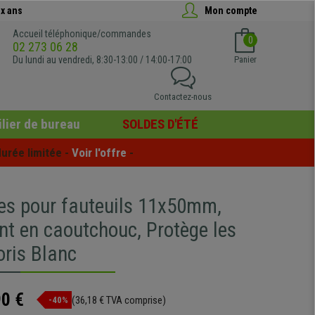
x ans
Mon compte
Accueil téléphonique/commandes
0
02 273 06 28
Du lundi au vendredi, 8:30-13:00 / 14:00-17:00
Panier
Contactez-nous
lier de bureau
SOLDES D'ÉTÉ
urée limitée - 
Voir l'offre
 -
tes pour fauteuils 11x50mm,
nt en caoutchouc, Protège les
oris Blanc
90 €
(36,18 € TVA comprise)
-40%