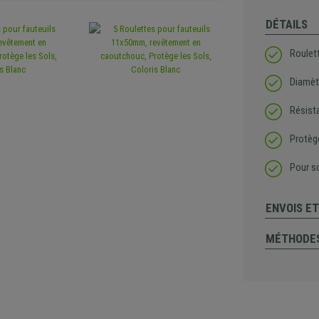
DÉTAILS
Roulet
Diamèt
Résist
Protège
Pour so
ENVOIS E
MÉTHODES