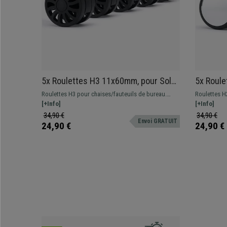
5x Roulettes H3 11x60mm, pour Sols
5x Roule
Moquettés, Design Sportif, en
Moquetté
Roulettes H3 pour chaises/fauteuils de bureau.
Roulettes H
Plastique, Noir
Plastique
Desgin moderne inspiré des jantes automobiles.
[+Info]
Spéciales so
[+Info]
34,90 €
34,90 €
Envoi GRATUIT
24,90 €
24,90 €