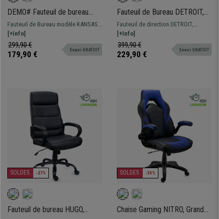
DEMO# Fauteuil de bureau
Fauteuil de Bureau DETROIT,
KANSAS, résistant jusqu'à
Dossier Haut, Structure
Fauteuil de Bureau modèle KANSAS
Fauteuil de direction DETROIT,
150kg!! Grande qualité,
Métallique Chromée, en Cuir,
Grande résistance jusqu´à 150kg! Un
[+Info]
modèle adapté à une utilisation
[+Info]
fabriqué en acier et cuir,
Noir
design qui impressionne et un
quotidienne intensive. Dossier haut
299,90 €
399,90 €
Crème
Envoi GRATUIT
Envoi GRATUIT
confort unique.
et formes ergonomiques
179,90 €
229,90 €
SOLDES
SOLDES
-27%
-39%
Fauteuil de bureau HUGO,
Chaise Gaming NITRO, Grand