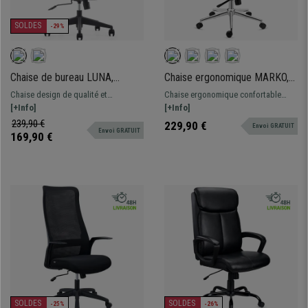
SOLDES
-29%
Chaise de bureau LUNA,
Chaise ergonomique MARKO,
Design Ergonomique, Appui-
Appui-tête, Support Lombaire,
Chaise design de qualité et
Chaise ergonomique confortable
tête, Support Lombaire, en
Mécanisme Synchrone, Noir
confortable. Avec appui-tête,
[+Info]
avec support lombaire. Fabriquée
[+Info]
Maille et Tissu Noir
accoudoirs intégrés, dossier en
avec des matériaux de qualité,
239,90 €
229,90 €
Envoi GRATUIT
Envoi GRATUIT
maille.
piétement métallique et maille
169,90 €
respirable
SOLDES
SOLDES
-25%
-26%