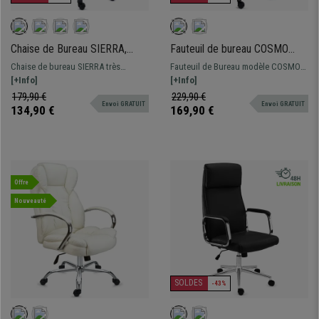
Chaise de Bureau SIERRA,
Fauteuil de bureau COSMO
Support Lombaire, Accoudoirs
CUIR, Grande qualité, Noir
Chaise de bureau SIERRA très
Fauteuil de Bureau modèle COSMO
Design, en Tissu et Maille
confortable et robuste, idéale pour
[+Info]
CUIR. Un design élégant, moderne et
[+Info]
Respirable, Noir
une utilisation au bureau, en
un confort unique.
179,90 €
229,90 €
Envoi GRATUIT
Envoi GRATUIT
télétravail ou à la maison. Cette
134,90 €
169,90 €
chaise se distingue par son soutien
lombaire adaptable, disponible en
plusieurs couleurs.
Offre
Nouveauté
SOLDES
-43%