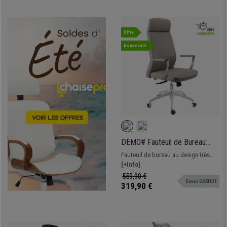
Offre
Nouveauté
DEMO# Fauteuil de Bureau
NOVAK, Design Élégant et
Fauteuil de bureau au design très
Raffiné, Confortable, en Cuir,
élégant. Il se distingue par son haut
[+Info]
Gris
dossier avec appui-tête intégré. Très
559,90 €
Envoi GRATUIT
bon rapport qualité prix !
319,90 €