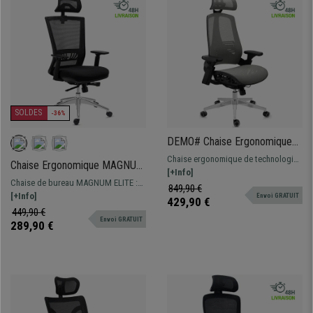
SOLDES
-36%
DEMO# Chaise Ergonomique
EXPLORER, Totalement
Chaise ergonomique de technologie
Chaise Ergonomique MAGNUM
Ajustable, Design Moderne,
avancée. Totalement ajustable et
[+Info]
ELITE, Appui-tête, Utilisation
Gris
Chaise de bureau MAGNUM ELITE :
ergonomique, très confortable.
849,90 €
8h, Piétement Métallique,
haute qualité, idéale pour un usage
[+Info]
Envoi GRATUIT
429,90 €
Support Lombaire, Noir
intensif. Elle combine un design
449,90 €
Envoi GRATUIT
élégant à des finitions et un confort
289,90 €
de première classe !