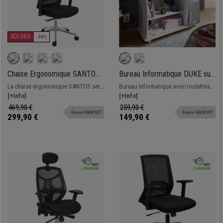
SOLDES
-36%
Chaise Ergonomique SANTOS,
Bureau Informatique DUKE sur
Appui-tête, Utilisation
Roulettes, Dimensions
La chaise ergonomique SANTOS sera
Bureau Informatique avec roulettes
Professionnelle 8h, en Noir
90x50cm, Bois Blanc
idéale pour une utilisation
[+Info]
DUKE. Dimensions 90x50cm et 71 cm
[+Info]
professionnelle intensive, grâce à
de hauteur.Le bureau parfait pour
469,90 €
259,90 €
Envoi GRATUIT
Envoi GRATUIT
son support lombaire et son assise
organiser son espace et est
299,90 €
149,90 €
bien rembourrée !
totalement mobile (roulettes
incluses).