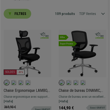
109 produits
TOP Ventes
FILTRES
Offre
Super Promo
SOLDES
-41%
Chaise Ergonomique LAMBO,
Chaise de bureau DINAMIC,
Appui-tête, Excellent Support
Utilisation 8H, Dossier
Chaise ergonomique avec support
Chaise de bureau avec un excellent
Lombaire, Noir
Ajustable, Confortable et
lombaire ajustable. Adaptée à un
[+Info]
rapport qualité-prix, très confortable
[+Info]
Robuste, Noir
usage intensif de 8 heures
et robuste. Dossier et accoudoirs
369,90 €
144,90 €
Envoi GRATUIT
Envoi GRATUIT