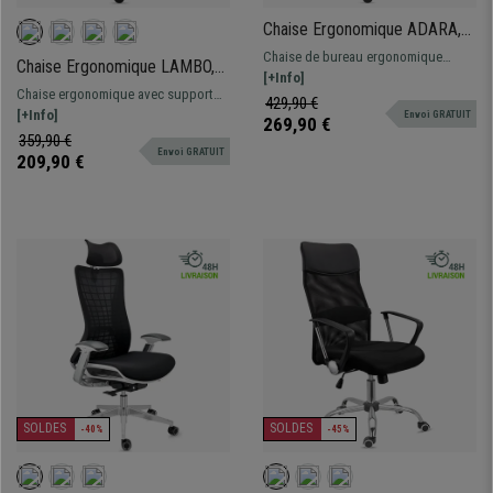
Chaise Ergonomique ADARA,
Totalement Réglable, Appui-
Chaise de bureau ergonomique
Chaise Ergonomique LAMBO,
tête, Support Lombaire, Noir
totalement adaptable. Conception de
[+Info]
Utilisation 8h/jour, Support
Chaise ergonomique avec support
grande qualité, très confortable et
429,90 €
Lombaire, Noir
lombaire ajustable. Adaptée à un
[+Info]
Envoi GRATUIT
innovante.
269,90 €
usage intensif de 8 heures
359,90 €
Envoi GRATUIT
209,90 €
SOLDES
SOLDES
-40%
-45%