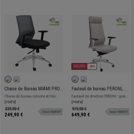
véritable.
SOLDES
-29%
Chaise de Bureau MIAMI PRO,
Fauteuil de bureau PERONI,
Support Lombaire, Accoudoirs
Design Moderne Élégant,
Chaise de bureau robuste et très
Fauteuil de direction PERONI : grande
Ajustables, Confortable et
Usage Professionnel 8H, Cuir
esthétique, avec support lombaire.
[+Info]
qualité et confort. Design exclusif et
[+Info]
Robuste, Gris
Véritable, Gris Clair
Assise de haute densité et
matériaux de premier choix, cuir
339,90 €
919,90 €
Envoi GRATUIT
Envoi GRATUIT
accoudoirs ajustables, la garantie
authentique.
249,90 €
649,90 €
d'un confort optimal.