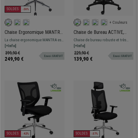
SOLDES
-38%
+ Couleurs
Chaise Ergonomique MANTRA,
Chaise de Bureau ACTIVE,
Appui-tête, Support Lombaire,
Support Lombaire, Accoudoirs
La chaise ergonomique MANTRA est
Chaise de bureau robuste et très
Accoudoirs Ajustables, Noir
Ajustables, Confortable et
très confortable et fonctionnelle, et
[+Info]
esthétique, avec support lombaire.
[+Info]
Robuste, Noir
sera idéale pour une utilisation
Assise de haute densité et
399,90 €
229,90 €
Envoi GRATUIT
Envoi GRATUIT
professionnelle exigeante !
accoudoirs ajustables, la garantie
249,90 €
139,90 €
d'un confort optimal.
SOLDES
SOLDES
-42%
-37%