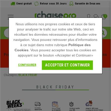
Envoi gratuit
Retour sous 30 Jours
Garantie de Deux ans
0
Nous utilisons nos propres cookies et ceux de tiers
pour analyser le trafic sur notre site Web, ceci en
récoltant les données nécessaires pour étudier votre
navigation. Vous pouvez retrouver plus d'informations
à ce sujet dans notre rubrique
Politique des
Cookies
. Vous pouvez accepter tous les cookies en
Profitez des soldes d'été chez Chaisepro ! Des réductions 
appuyant sur le bouton «Accepter et Continuer»
exclusives pour une durée limitée - 
Voir l'offre
 -
ACCEPTER ET CONTINUER
CONFIGURER
Chaisepro
BLACK FRIDAY
BLACK FRIDAY