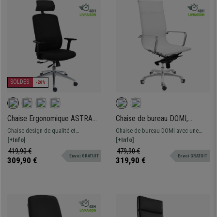
SOLDES
-26%
Chaise Ergonomique ASTRA
Chaise de bureau DOMI,
LUX, Appui-tête, Assise
Structure Métallique Chromée,
Chaise design de qualité et
Chaise de bureau DOMI avec une
Ajustable en Profondeur,
Design élégant, En Maille,
confortable à un prix incroyable !
[+Info]
structure Métallique Chromée.
[+Info]
Utilisation Intensive 8h,
Blanc
Avec appui-tête, support lombaire et
Mécanisme basculant avec réglage
419,90 €
479,90 €
Inclinaison Synchrone, Noir
Envoi GRATUIT
Envoi GRATUIT
accoudoirs réglables adaptée à un
sur 4 positions
309,90 €
319,90 €
usage intensif