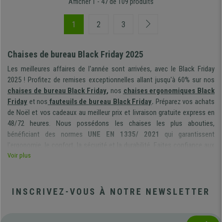
Afficher 1 - 47 de 109 produits
1
2
3
Chaises de bureau Black Friday 2025
Les meilleures affaires de l'année sont arrivées, avec le Black Friday
2025 ! Profitez de remises exceptionnelles allant jusqu'à 60% sur nos
chaises de bureau Black Friday
,
nos
chaises ergonomiques Black
Friday
et nos
fauteuils de bureau Black Friday
.
Préparez vos achats
de Noël et vos cadeaux au meilleur prix et livraison gratuite express en
48/72 heures. Nous possédons les chaises les plus abouties,
bénéficiant des normes
UNE EN 1335/ 2021
qui garantissent
l'ergonomie, le confort, la sécurité et la durabilité. Faites confiance aux
spécialistes !
Voir plus
Exceptionnellement, nous assouplissons nos conditions de
retour, vous pourrez nous renvoyer votre produit jusqu’au
INSCRIVEZ-VOUS À NOTRE NEWSLETTER
15/01/2026.
Anticipez tranquillement vos achats et cadeaux de Noël,
en vous assurant par la même occasion que vos produits seront en
stock, au meilleur tarif !