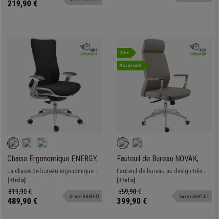
ajustables, avec un design
219,90 €
ergonomique
Offre
Nouveauté
Chaise Ergonomique ENERGY,
Fauteuil de Bureau NOVAK,
Design Unique, Excellente
Design Élégant et Raffiné,
La chaise de bureau ergonomique
Fauteuil de bureau au design très
Qualité, en Maille, Gris
Confortable, en Cuir, Gris
ENERGY est 100% exclusive : design
[+Info]
élégant. Il se distingue par son haut
[+Info]
moderne, excellente qualité, et
dossier avec appui-tête intégré. Très
819,90 €
559,90 €
Envoi GRATUIT
Envoi GRATUIT
confort optimal.
bon rapport qualité prix !
489,90 €
399,90 €