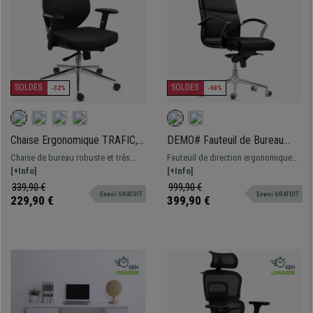
SOLDES
SOLDES
-32%
-60%
Chaise Ergonomique TRAFIC,
DEMO# Fauteuil de Bureau
Support Lombaire, Accoudoirs
RABAT, en Cuir, Noir, Dossier
Chaise de bureau robuste et très
Fauteuil de direction ergonomique
Ajustables, Excellent
Basculant, Grande Qualité et
esthétique, avec support lombaire.
[+Info]
avec dossier basculant. Design et
[+Info]
Rembourrage, Noir
Design
Assise de haute densité et
finitions parfaites, luxe et confort au
339,90 €
999,90 €
Envoi GRATUIT
Envoi GRATUIT
accoudoirs ajustables, la garantie
meilleur prix
229,90 €
399,90 €
d'un confort optimal.