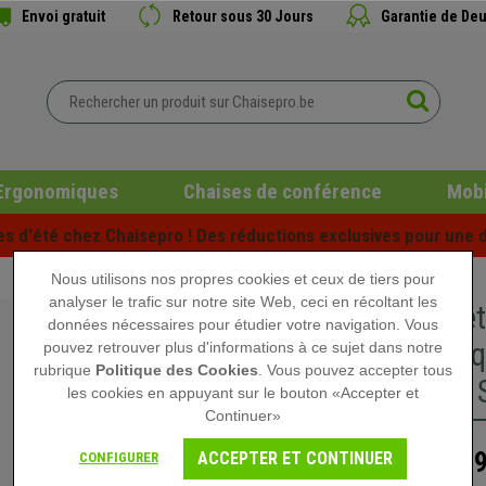
Envoi gratuit
Retour sous 30 Jours
Garantie de Deu
Ergonomiques
Chaises de conférence
Mobi
es d'été chez Chaisepro ! Des réductions exclusives pour une d
Nous utilisons nos propres cookies et ceux de tiers pour
analyser le trafic sur notre site Web, ceci en récoltant les
5x Roule
données nécessaires pour étudier votre navigation. Vous
Sols Moq
pouvez retrouver plus d'informations à ce sujet dans notre
rubrique
Politique des Cookies
. Vous pouvez accepter tous
Frein de 
les cookies en appuyant sur le bouton «Accepter et
Continuer»
24,
ACCEPTER ET CONTINUER
CONFIGURER
49,90 €