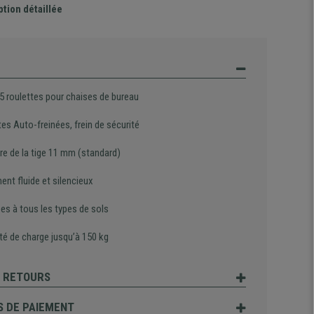
ption détaillée
 5 roulettes pour chaises de bureau
es Auto-freinées, frein de sécurité
re de la tige 11 mm (standard)
nt fluide et silencieux
es à tous les types de sols
té de charge jusqu’à 150 kg
T RETOURS
 DE PAIEMENT