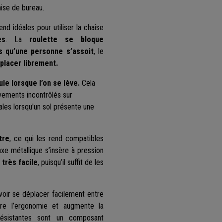
aise de bureau.
rend idéales pour utiliser la chaise
es
. La
roulette se bloque
s qu’une personne s’assoit
, le
éplacer librement.
le lorsque l’on se lève.
Cela
uvements incontrôlés sur
ales lorsqu'un sol présente une
tre
, ce qui les rend compatibles
xe métallique s’insère à pression
t très facile
, puisqu’il suffit de les
voir se déplacer facilement entre
ore l’ergonomie et augmente la
 résistantes sont un composant