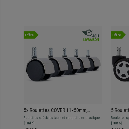
Offre
Offre
5x Roulettes COVER 11x50mm,
5 Roulet
Finition Chromée, pour Sols
revêteme
Roulettes spéciales tapis et moquette en plastique.
Roulettes s
Moquettés, Argenté
Gamer, C
Finitions chromées, disponible en version argentée
[+Info]
carrelage, et
[+Info]
ou dorée.
rayures et 