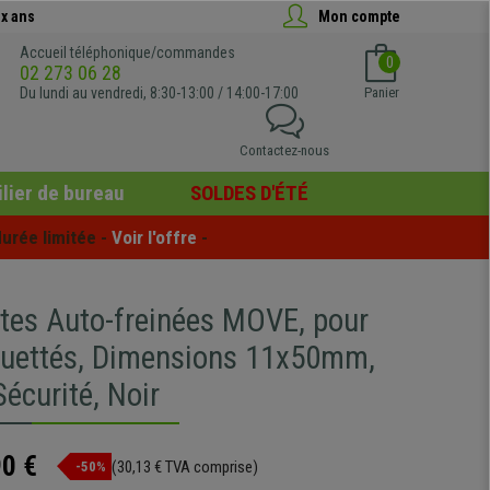
x ans
Mon compte
Accueil téléphonique/commandes
0
02 273 06 28
Du lundi au vendredi, 8:30-13:00 / 14:00-17:00
Panier
Contactez-nous
lier de bureau
SOLDES D'ÉTÉ
urée limitée - 
Voir l'offre
 -
ttes Auto-freinées MOVE, pour
uettés, Dimensions 11x50mm,
Sécurité, Noir
90 €
(30,13 € TVA comprise)
-50%