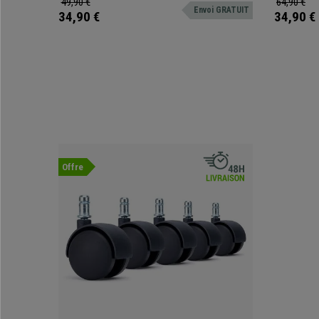
49,90 €
64,90 €
Envoi GRATUIT
revêtement 
34,90 €
34,90 €
standards.
Offre