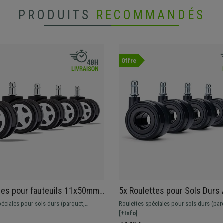
PRODUITS
RECOMMANDÉS
Offre
tes pour fauteuils 11x50mm,
5x Roulettes pour Sols Durs
nt en caoutchouc, Design
11x60mm, Revêtement en G
péciales pour sols durs (parquet,
Roulettes spéciales pour sols durs (par
oloris Blanc
Design Original, Noir
c.) et tout type de sol. Elle évitent les
carrelage, etc.) et tous types de sol. Elle
[+Info]
les marques puisqu'elles disposent d'un
rayures et les marques puisqu'elles dis