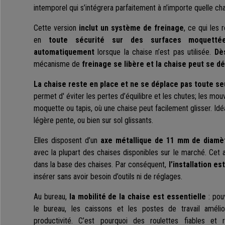
intemporel qui s’intégrera parfaitement à n’importe quelle ch
Cette version
inclut un système de freinage
, ce qui les 
en
toute sécurité sur des surfaces moquetté
automatiquement
lorsque la chaise n’est pas utilisée.
Dè
mécanisme de
freinage se libère et la chaise peut se d
La chaise reste en place
et ne se déplace pas toute seu
permet d' éviter les pertes d’équilibre et les chutes; les mo
moquette ou tapis, où une chaise peut facilement glisser. Idé
légère pente, ou bien sur sol glissants.
Elles disposent d’un
axe métallique de 11 mm de diamè
avec la plupart des chaises disponibles sur le marché. Cet a
dans la base des chaises. Par conséquent,
l’installation es
insérer sans avoir besoin d’outils ni de réglages.
Au bureau,
la mobilité de la chaise est essentielle
: pou
le bureau, les caissons et les postes de travail améli
productivité. C’est pourquoi des roulettes fiables et