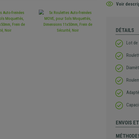
Voir descri
DÉTAILS
Lot de
Roulett
Diamèt
Rouleme
Adapté
Capaci
ENVOIS E
MÉTHODES