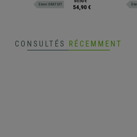
69,90 €
Envoi GRATUIT
Env
plus souple et doux que des roulettes
revêtement plus souple et doux que des
54,90 €
standards.
CONSULTÉS
RÉCEMMENT