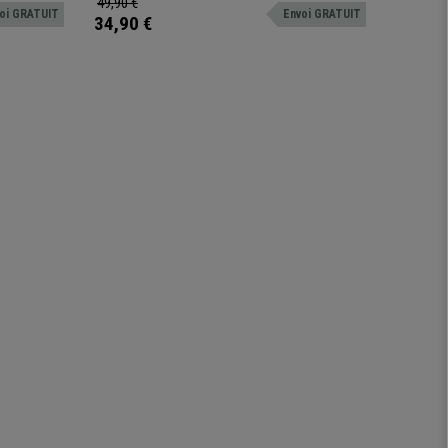
Chromé/Noir
49,90 €
39,90 €
oi GRATUIT
Envoi GRATUIT
 roulettes
34,90 €
29,90 