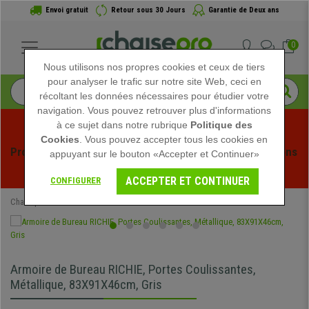
Envoi gratuit
Retour sous 30 Jours
Garantie de Deux ans
0
Nous utilisons nos propres cookies et ceux de tiers
pour analyser le trafic sur notre site Web, ceci en
récoltant les données nécessaires pour étudier votre
navigation. Vous pouvez retrouver plus d'informations
à ce sujet dans notre rubrique
Politique des
Cookies
. Vous pouvez accepter tous les cookies en
Profitez des soldes d'été chez Chaisepro ! Des réductions 
appuyant sur le bouton «Accepter et Continuer»
exclusives pour une durée limitée - 
Voir l'offre
 -
ACCEPTER ET CONTINUER
CONFIGURER
Chaisepro
Mobilier de bureau
Armoire de Bureau RICHIE, Portes Coulissantes,
Métallique, 83X91X46cm, Gris