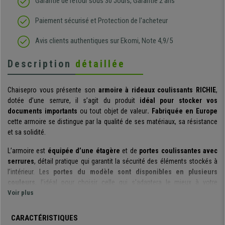
Garantie de retour sous 30 Jours, Garantie 2 ans
Paiement sécurisé et Protection de l'acheteur
Avis clients authentiques sur Ekomi, Note 4,9/5
Description
détaillée
Chaisepro vous présente son
armoire à rideaux coulissants
RICHIE
,
dotée d’une serrure, il s’agit du produit
idéal pour stocker vos
documents importants
ou tout objet de valeur
.
Fabriquée en Europe
cette armoire se distingue par la qualité de ses matériaux, sa résistance
et sa solidité.
L’armoire est
équipée d’une étagère
et de
portes coulissantes avec
serrures
, détail pratique qui garantit la sécurité des éléments stockés à
l’intérieur. Les
portes du modèle sont disponibles en plusieurs
couleurs
, l’idéal pour choisir celle qui s’adaptera le mieux à votre
mobilier.
Voir plus
Pour vous garantir un
produit résistant
, ce dernier a été
fabriqué avec
CARACTÉRISTIQUES
de l’acier laminé à froid
. Cette
technique de traitement
garantit la