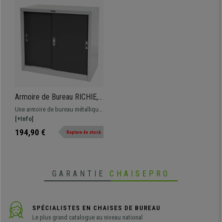
Armoire de Bureau RICHIE,
Portes Coulissantes,
Une armoire de bureau métallique
Métallique, 83X91X46cm,
pratique, portes coulissantes
[+Info]
Gris
avec serrures. Made in Europe :
194,90 €
Rupture de stock
qualité et solidité
GARANTIE
CHAISEPRO
SPÉCIALISTES EN CHAISES DE BUREAU
Le plus grand catalogue au niveau national