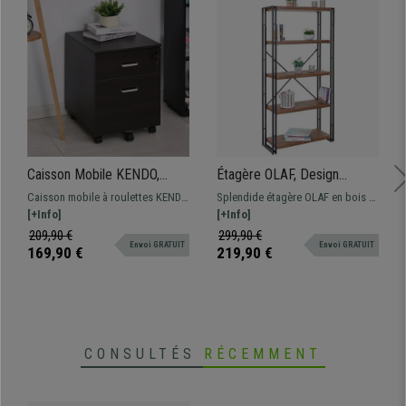
Caisson Mobile KENDO,
Étagère OLAF, Design
Verrouillable, 2 Casiers,
Industriel, Dimensions
Caisson mobile à roulettes KENDO
Splendide étagère OLAF en bois et
Roulettes avec Freins, Bois
165x80x30 cm, en Bois et
pratique et fonctionnel grâce à
[+Info]
acier, au style moderne et
[+Info]
Noir
Métal
ses 2 tiroirs et son verrouillage
industriel. Qualité et style à un
209,90 €
299,90 €
Envoi GRATUIT
Envoi GRATUIT
centralisé.
prix incroyable !
169,90 €
219,90 €
CONSULTÉS
RÉCEMMENT