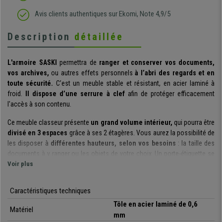
Avis clients authentiques sur Ekomi, Note 4,9/5
Description
détaillée
L'armoire SASKI
permettra de
ranger et conserver vos documents,
vos archives,
ou autres effets personnels
à l’abri des regards et en
toute sécurité.
C’est un meuble stable et résistant, en acier laminé à
froid.
Il dispose d’une serrure à clef
afin de protéger efficacement
l'accès à son contenu.
Ce meuble classeur présente
un grand volume intérieur,
qui pourra être
divisé en 3 espaces
grâce à ses 2 étagères. Vous aurez la possibilité de
les disposer à
différentes hauteurs, selon vos besoins
: la taille des
documents à y ranger ou les objets de votre choix. Un porte-étiquette se
trouve sur la serrure pour identifier immédiatement son contenu, une
Voir plus
personne responsable ou tout autre critère d’identification.
Caractéristiques techniques
Elle est fabriquée avec des
matériaux de haute qualité
: l’
acier laminé
à froid
utilisé pour sa construction lui apporte une grande solidité, il est
Tôle en acier laminé de 0,6
Matériel
résistant à la chaleur et à la corrosion. Des plaques de
6 mm d’épaisseur
mm