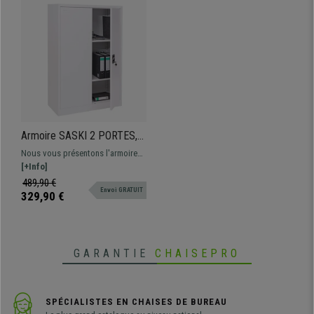
Armoire SASKI 2 PORTES,
140x90x40cm, Avec
Nous vous présentons l'armoire
Serrure, En Acier, Blanc
SASKI 2 PORTES. Il s'agit d'un
[+Info]
meuble robuste avec deux
489,90 €
Envoi GRATUIT
étagères et une serrure, fabriquée
329,90 €
en acier et disponible en
différentes couleurs.
GARANTIE
CHAISEPRO
SPÉCIALISTES EN CHAISES DE BUREAU