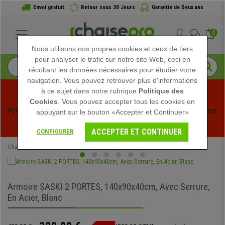
Envoi gratuit
Retour sous 30 Jours
Garantie de Deux ans
0
Nous utilisons nos propres cookies et ceux de tiers
pour analyser le trafic sur notre site Web, ceci en
récoltant les données nécessaires pour étudier votre
navigation. Vous pouvez retrouver plus d'informations
à ce sujet dans notre rubrique
Politique des
Cookies
. Vous pouvez accepter tous les cookies en
Profitez des soldes d'été chez Chaisepro ! Des réductions 
appuyant sur le bouton «Accepter et Continuer»
exclusives pour une durée limitée - 
Voir l'offre
 -
ACCEPTER ET CONTINUER
CONFIGURER
Chaisepro
Mobilier de bureau
Meubles Classeurs
Armoire SASKI 2 PORTES, 140x90x40cm, Avec Serrure,
En Acier, Blanc