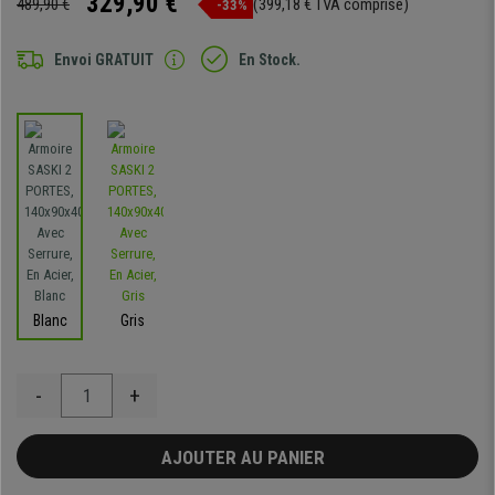
329,90 €
489,90 €
(399,18 € TVA comprise)
-33%
Envoi GRATUIT
En Stock.
Blanc
Gris
-
+
AJOUTER AU PANIER