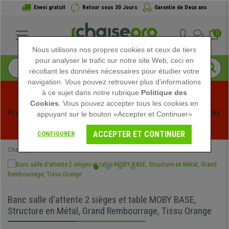
Envoi gratuit
Retour sous 30 Jours
Garantie de Deux ans
0
Nous utilisons nos propres cookies et ceux de tiers
pour analyser le trafic sur notre site Web, ceci en
récoltant les données nécessaires pour étudier votre
navigation. Vous pouvez retrouver plus d'informations
à ce sujet dans notre rubrique
Politique des
Cookies
. Vous pouvez accepter tous les cookies en
Profitez des soldes d'été chez Chaisepro ! Des réductions 
appuyant sur le bouton «Accepter et Continuer»
exclusives pour une durée limitée - 
Voir l'offre
 -
ACCEPTER ET CONTINUER
CONFIGURER
Chaisepro
Mobilier de bureau
Bancs Salle d'Attente
Banc salle d'attente 2 sièges et table MOBY BASE,
Structure en Métal, Grand Rembourrage, Tissu Orange