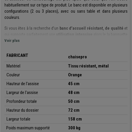
habituellement sur ce type de produit. Le banc est disponible en plusieurs
configurations (2 ou 3 places), avec ou sans table et dans plusieurs
couleurs.
Si vous êtes à la recherche d’un
banc d’accueil résistant, de qualité
et
qui supporte parfaitement une
utilisation intensive
alors le la banquette
d’attente MOBY BASE est ce qu’il vous faut. À noter que vous avez la
Voir plus
possibilité de la combiner avec une autre banquette si vous souhaitez un
plus grand nombre de places. Il est également possible d’y ajouter une
FABRICANT
chaisepro
table, et celle-ci peut être positionnée comme vous le désirez.
Matériel
Tissu résistant, métal
L’assise et le dossier de chaque siège sont particulièrement
Couleur
Orange
rembourrés et confortables
. L’idéal pour vos clients ou vos invités ! À
noter que le rembourrage est bien plus important que celui que l’on trouve
Hauteur de l'assise
45 cm
habituellement sur ce type de produit.
Largeur de l'assise
48 cm
L’armature du modèle est en
métal et ses pieds sont chromés, cela
Profondeur totale
50 cm
garantie la résistance et la durabilité
du produit. Cette caractéristique
Hauteur du dossier
72 cm
fondamentale est indispensable pour banc d’accueil, étudié pour une
utilisation intensive.
Largeur totale
158 cm
Poids maximum supporté
300 kg
Pour résumer, nous avons donc ici un modèle
très pratique et