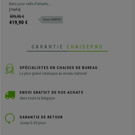
sièges et table MOBY BASE,
Banc pour salle d'attente,
Structure en Métal, Grand
structure métallique. Très
[+Info]
Rembourrage, Tissu Orange
résistant, très pratique,
599,90 €
Envoi GRATUIT
rembourrage épais. Disponible en
419,90 €
plusieurs coloris et configurations
GARANTIE
CHAISEPRO
SPÉCIALISTES EN CHAISES DE BUREAU
Le plus grand catalogue au niveau national
ENVOI GRATUIT DE VOS ACHATS
dans toute la Belgique
GARANTIE DE RETOUR
Jusqu'à 30 jours