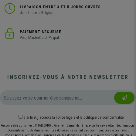
LIVRAISON ENTRE 3 ET 5 JOURS OUVRÉS
dans toute la Belgique
PAIEMENT SÉCURISÉ
Visa, MasterCard, Paypal
INSCRIVEZ-VOUS À NOTRE NEWSLETTER
J´ai lu et j´accepte
la notice légale
et
la politique de confidentialité
Responsable du fichier : CHAISEPRO ; Finalité : Demander à recevoir la newsletter ; Légitimation :
Consentement ; Destinataires : Les données ne seront pas communiquées à des tiers ;
Droits : Accès, rectification, suppression des données ainsi que le reste des droits que nous