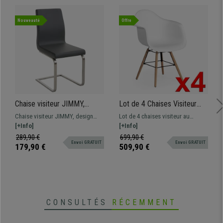
Nouveauté
Offre
Chaise visiteur JIMMY,
Lot de 4 Chaises Visiteur
Structure en Acier
GARI, Design Exclusif,
Chaise visiteur JIMMY, design
Lot de 4 chaises visiteur au
Inoxydable, Grand
Structure en Acier,
raffiné et moderne, rembourrage
[+Info]
design exclusif , praticité et style
[+Info]
Rembourrage, en Cuir, Gris
Piétement en Bois de Hêtre,
épais pour plus de confort,
au meilleur prix !
289,90 €
699,90 €
Blanc
Envoi GRATUIT
Envoi GRATUIT
fabrication de qualité. C’est le
179,90 €
509,90 €
modèle idéal pour meubler votre
salle d’attente avec style !
CONSULTÉS
RÉCEMMENT