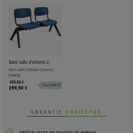
Banc salle d'attente 2
sièges MILKA, Structure
Banc salle d'attente 2 places,
Robuste, Très Confortable,
structure en plastique résistant.
[+Info]
Polypropylène, Bleu
Le modèle MILKA est disponible
399,90 €
Envoi GRATUIT
en version banc 2 et 3 places, ainsi
299,90 €
qu'en version chaise visiteur.
GARANTIE
CHAISEPRO
SPÉCIALISTES EN CHAISES DE BUREAU