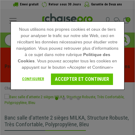
Envoi gratuit
Retour sous 30 Jours
Garantie de Deux ans
0
Nous utilisons nos propres cookies et ceux de tiers
pour analyser le trafic sur notre site Web, ceci en
récoltant les données nécessaires pour étudier votre
navigation. Vous pouvez retrouver plus d'informations
à ce sujet dans notre rubrique
Politique des
Cookies
. Vous pouvez accepter tous les cookies en
Profitez des soldes d'été chez Chaisepro ! Des réductions 
appuyant sur le bouton «Accepter et Continuer»
exclusives pour une durée limitée - 
Voir l'offre
 -
ACCEPTER ET CONTINUER
CONFIGURER
Chaisepro
Spéciaux
Banc salle d'attente 2 sièges MILKA, Structure Robuste,
Très Confortable, Polypropylène, Bleu