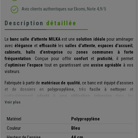
Avis clients authentiques sur Ekomi, Note 4,9/5
Description
détaillée
Le
banc salle d'attente MILKA
est une
solution idéale
pour aménager
avec
élégance
et
efficacité
les
salles d’attente
,
espaces d’accueil
,
cabinets
,
halls d’entreprise
ou
zones communes à forte
fréquentation
. Conçue pour offrir
confort
et
praticité
, il permet
d’
optimiser l’espace
tout en garantissant une
assise agréable
à vos
visiteurs.
Fabriquée à partir de
matériaux de qualité
, ce banc est équipé d’assises
et de dossiers en
polypropylène,
très
facile à nettoyer
et
particulièrement
adapté à une utilisation intensive
dans les
environnements professionnels. Sa
Voir plus
structure robuste
en plastique
haute résistance
de couleur noir garantit une
excellente stabilité
et
une
grande durabilité
au quotidien. Les
pieds renforcés
assurent une
Matériel
Polypropylène
résistance optimale
à l’usure, même dans les espaces recevant un
Couleur
Bleu
grand nombre de visiteurs
.
Hauteur de l'assise
44 cm