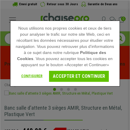
Envoi gratuit
Retour sous 30 Jours
Garantie de Deux ans
0
Nous utilisons nos propres cookies et ceux de tiers
pour analyser le trafic sur notre site Web, ceci en
récoltant les données nécessaires pour étudier votre
navigation. Vous pouvez retrouver plus d'informations
à ce sujet dans notre rubrique
Politique des
Cookies
. Vous pouvez accepter tous les cookies en
Profitez des soldes d'été chez Chaisepro ! Des réductions 
appuyant sur le bouton «Accepter et Continuer»
exclusives pour une durée limitée - 
Voir l'offre
 -
ACCEPTER ET CONTINUER
CONFIGURER
Chaisepro
Mobilier de bureau
Bancs Salle d'Attente
Banc salle d'attente 3 sièges AMIR, Structure en Métal,
Plastique Vert