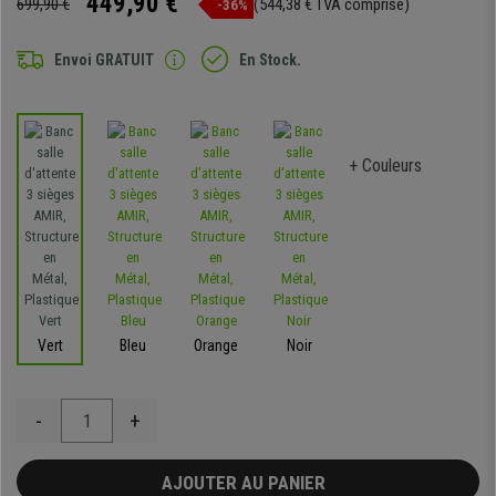
449,90 €
699,90 €
(544,38 € TVA comprise)
-36%
Envoi GRATUIT
En Stock.
+ Couleurs
Vert
Bleu
Orange
Noir
-
+
AJOUTER AU PANIER