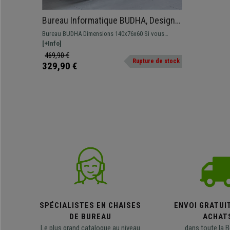
Bureau Informatique BUDHA, Design
Moderne, Dimensions 140x76x60, en
Bureau BUDHA Dimensions 140x76x60 Si vous
Bois, Blanc
recherchez un bureau design, pratique et de grande
[+Info]
qualité, le modèle BUDHA est fait pour vous !
469,90 €
Rupture de stock
329,90 €
SPÉCIALISTES EN CHAISES
ENVOI GRATUI
DE BUREAU
ACHAT
Le plus grand catalogue au niveau
dans toute la B