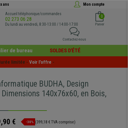
x ans
Mon compte
Accueil téléphonique/commandes
0
02 273 06 28
Du lundi au vendredi, 8:30-13:00 / 14:00-17:00
Panier
Contactez-nous
lier de bureau
SOLDES D'ÉTÉ
urée limitée - 
Voir l'offre
 -
nformatique BUDHA, Design
 Dimensions 140x76x60, en Bois,
,90 €
(399,18 € TVA comprise)
-30%