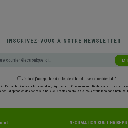
INSCRIVEZ-VOUS À NOTRE NEWSLETTER
M'
J´ai lu et j´accepte
la notice légale
et
la politique de confidentialité
ité : Demander à recevoir la newsletter ; Légitimation : Consentement ; Destinataires : Les donné
ication, suppression des données ainsi que le reste des droits que nous expliquons dans notre politi
ient
INFORMATION SUR CHAISEPR