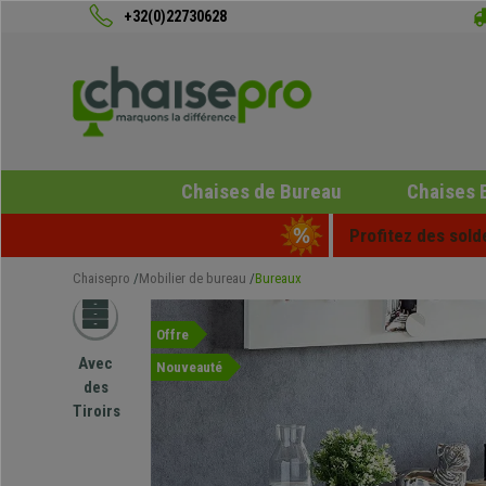
+32(0)22730628
Chaises de Bureau
Chaises 
Profitez des sold
Chaisepro
Mobilier de bureau
Bureaux
Offre
Avec
Nouveauté
des
Tiroirs