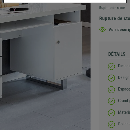
Rupture de stock
Rupture de st
Voir descri
DÉTAILS
Dimens
Design
Espace
Grand p
Matéria
Solide 