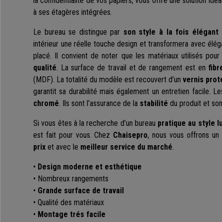
la confidentialité de vos papiers, vous offre une solution id
à ses étagères intégrées.
Le bureau se distingue par
son style à la fois élégan
intérieur une réelle touche design et transformera avec éléga
placé. Il convient de noter que les matériaux utilisés pour
qualité
. La surface de travail et de rangement est en
fib
(MDF). La totalité du modèle est recouvert d’un
vernis prot
garantit sa durabilité mais également un entretien facile. 
chromé
. Ils sont l’assurance de la
stabilité
du produit et son
Si vous êtes à la recherche d’un bureau
pratique au style 
est fait pour vous. Chez
Chaisepro
, nous vous offrons un
prix
et avec le
meilleur service du marché
.
•
Design moderne et esthétique
• Nombreux rangements
•
Grande surface de travail
• Qualité des matériaux
•
Montage trés facile