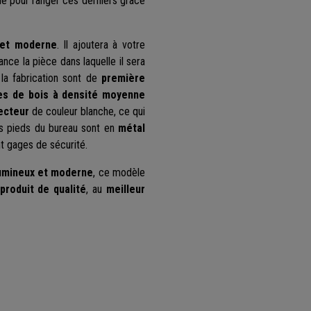
éale pour ranger ces derniers grâce
t et moderne
. Il ajoutera à votre
nce la pièce dans laquelle il sera
 la fabrication sont de
première
res de bois à densité moyenne
ecteur
de couleur blanche, ce qui
Les pieds du bureau sont en
métal
t gages de sécurité.
lumineux et moderne
, ce modèle
produit de qualité
, au
meilleur