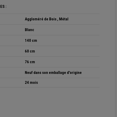
ES :
Aggloméré de Bois , Métal
Blanc
140 cm
60 cm
76 cm
Neuf dans son emballage d'origine
24 mois