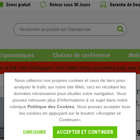
Envoi gratuit
Retour sous 30 Jours
Garantie de Deu
Ergonomiques
Chaises de conférence
Mobi
es d'été chez Chaisepro ! Des réductions exclusives pour une d
Nous utilisons nos propres cookies et ceux de tiers pour
analyser le trafic sur notre site Web, ceci en récoltant les
Bureau I
données nécessaires pour étudier votre navigation. Vous
Moderne,
pouvez retrouver plus d'informations à ce sujet dans notre
rubrique
Politique des Cookies
. Vous pouvez accepter tous
Blanc
les cookies en appuyant sur le bouton «Accepter et
Continuer»
329
ACCEPTER ET CONTINUER
CONFIGURER
469,90 €