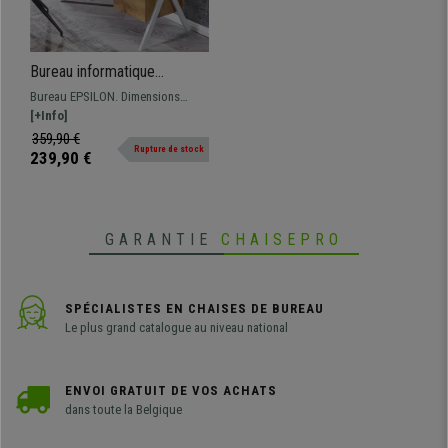
Bureau informatique
EPSILON, 120x60x76 cm,
Bureau EPSILON. Dimensions
avec Tiroir, en Bois, Couleur
120x60 et 76 cm Un bureau au
[+Info]
Chêne
design intemporel, qui s'adaptera
359,90 €
Rupture de stock
dans n'importe quel espace. Il se
239,90 €
distingue par ses deux grands
tiroirs frontaux spatieux.
GARANTIE
CHAISEPRO
SPÉCIALISTES EN CHAISES DE BUREAU
Le plus grand catalogue au niveau national
ENVOI GRATUIT DE VOS ACHATS
dans toute la Belgique