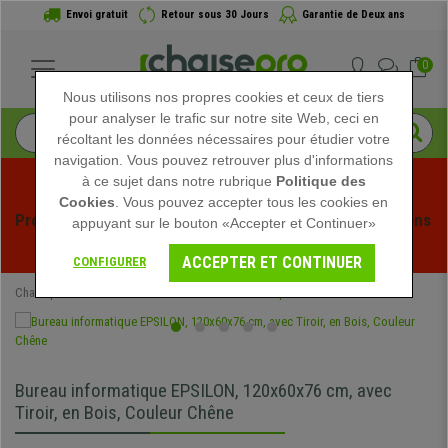
Envoi gratuit
Retour sous 30 Jours
Garantie de Deux ans
0
Nous utilisons nos propres cookies et ceux de tiers
pour analyser le trafic sur notre site Web, ceci en
récoltant les données nécessaires pour étudier votre
navigation. Vous pouvez retrouver plus d'informations
à ce sujet dans notre rubrique
Politique des
Cookies
. Vous pouvez accepter tous les cookies en
Profitez des soldes d'été chez Chaisepro ! Des réductions 
appuyant sur le bouton «Accepter et Continuer»
exclusives pour une durée limitée - 
Voir l'offre
 -
ACCEPTER ET CONTINUER
CONFIGURER
Chaisepro
Mobilier de bureau
Bureaux Informatiques
Bureau informatique EPSILON, 120x60x76 cm, avec
Tiroir, en Bois, Couleur Chêne