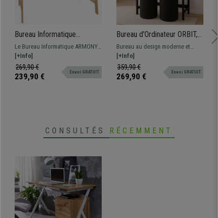
Bureau Informatique
Bureau d'Ordinateur ORBIT,
ARMONY, 115x58x76 cm,
Design Tendance,
Le Bureau Informatique ARMONY
Bureau au design moderne et
Design Moderne, En Bois,
Dimensions 110 x 60 x 78
présente un Design moderne,
[+Info]
fonctionnel. Avec des tiroirs
[+Info]
couleur Blanc
cm, En Bois Noir
simple et fonctionnel. Structure en
pratiques pour le rangement,
269,90 €
359,90 €
Envoi GRATUIT
Envoi GRATUIT
bois robuste.
fabriqué avec des matériaux de
239,90 €
269,90 €
qualité.
CONSULTÉS
RÉCEMMENT