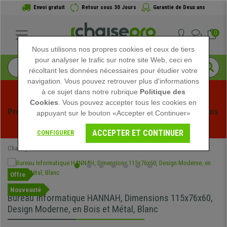
Envoi gratuit
Retour sous 30 Jours
Garantie de Deux ans
0
Nous utilisons nos propres cookies et ceux de tiers
pour analyser le trafic sur notre site Web, ceci en
récoltant les données nécessaires pour étudier votre
navigation. Vous pouvez retrouver plus d'informations
à ce sujet dans notre rubrique
Politique des
Cookies
. Vous pouvez accepter tous les cookies en
Profitez des soldes d'été chez Chaisepro ! Des réductions 
appuyant sur le bouton «Accepter et Continuer»
exclusives pour une durée limitée - 
Voir l'offre
 -
ACCEPTER ET CONTINUER
CONFIGURER
Chaisepro
Mobilier de bureau
Bureaux
Offre
Nouveauté
Bureau Informatique HANNAH, Dimensions 115x76x60,
Design Moderne, en Bois et Métal, Blanc