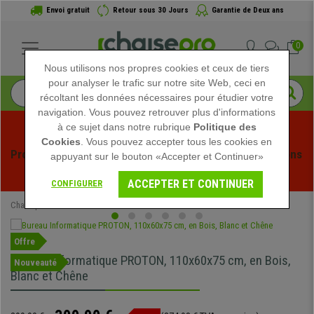
Envoi gratuit
Retour sous 30 Jours
Garantie de Deux ans
0
Nous utilisons nos propres cookies et ceux de tiers
pour analyser le trafic sur notre site Web, ceci en
récoltant les données nécessaires pour étudier votre
navigation. Vous pouvez retrouver plus d'informations
à ce sujet dans notre rubrique
Politique des
Cookies
. Vous pouvez accepter tous les cookies en
Profitez des soldes d'été chez Chaisepro ! Des réductions 
appuyant sur le bouton «Accepter et Continuer»
exclusives pour une durée limitée - 
Voir l'offre
 -
ACCEPTER ET CONTINUER
CONFIGURER
Chaisepro
Mobilier de bureau
Bureaux
Offre
Bureau Informatique PROTON, 110x60x75 cm, en Bois,
Nouveauté
Blanc et Chêne