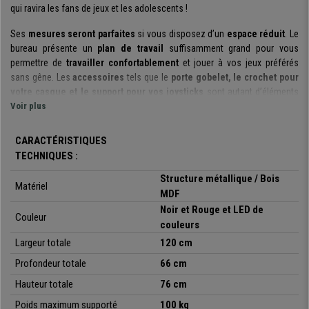
qui ravira les fans de jeux et les adolescents !
Ses
mesures seront parfaites
si vous disposez d’un
espace réduit
. Le
bureau présente un
plan de travail
suffisamment grand pour vous
permettre de
travailler confortablement
et jouer à vos jeux préférés
sans gêne. Les
accessoires
tels que le
porte gobelet, le crochet pour
votre casque et le support pour vos joysticks
sont autant d’éléments
qui amélioreront considérablement votre expérience.
Voir plus
Le
design
du meuble fait toute la différence. Ses
lignes modernes et
CARACTÉRISTIQUES
sportives
vous transporteront dans un autre univers ! Il s’agit d’un meuble
TECHNIQUES :
qui apportera
une touche de gaming sportive
à n’importe quel espace
dans lequel vous le placerez.
Structure métallique / Bois
Matériel
MDF
L’
éclairage LED
, de
technologie RGB
, sur les
deux côtés du produit
Noir et Rouge et LED de
rajoute une
touche de style à l’ensemble
. Grâce à la
manette de
Couleur
couleurs
contrôle,
il est facile de
choisir la couleur, le type d’illumination,
Largeur totale
120 cm
l’intensité et la vitesse de rotation
des couleurs. La manipulation est
très
intuitive
et elle vous garantit une vraie sensation d’immersion !
Profondeur totale
66 cm
Hauteur totale
76 cm
Il convient de souligner que la
surface de travail
présente une
forme
étudiée
pour vous permettre d’améliorer votre positionnement face à
Poids maximum supporté
100 kg