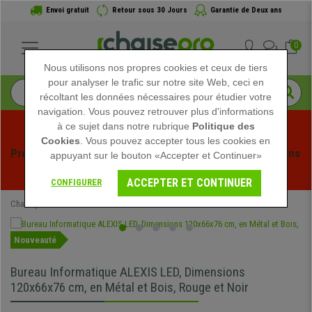
Envoi gratuit
Retour sous 30 Jours
Garantie de Deux ans
0
Nous utilisons nos propres cookies et ceux de tiers
pour analyser le trafic sur notre site Web, ceci en
récoltant les données nécessaires pour étudier votre
navigation. Vous pouvez retrouver plus d'informations
à ce sujet dans notre rubrique
Politique des
Cookies
. Vous pouvez accepter tous les cookies en
Profitez des soldes d'été chez Chaisepro ! Des réductions 
appuyant sur le bouton «Accepter et Continuer»
exclusives pour une durée limitée - 
Voir l'offre
 -
ACCEPTER ET CONTINUER
CONFIGURER
Chaisepro
Mobilier de bureau
Bureaux
Nouveauté
Bureau Informatique ALEXIS LED, Dimensions
120x66x76 cm, en Métal et Bois, Rouge et Noir