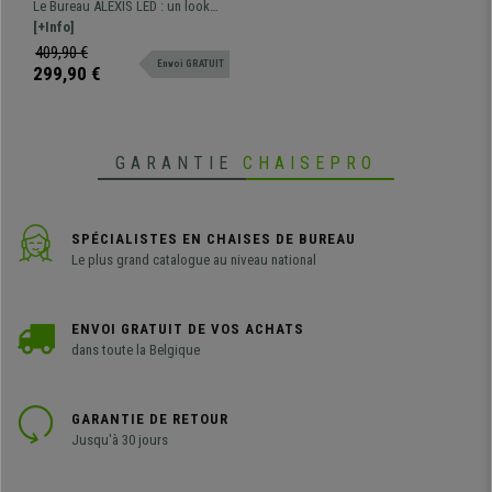
LED, Dimensions 120x66x76
Le Bureau ALEXIS LED : un look
cm, en Métal et Bois, Rouge
gamer sportif et de nombreux
[+Info]
et Noir
accessoires, idéal pour jouer aux
409,90 €
Envoi GRATUIT
jeux vidéo dans le plus grands
299,90 €
des conforts !
GARANTIE
CHAISEPRO
SPÉCIALISTES EN CHAISES DE BUREAU
Le plus grand catalogue au niveau national
ENVOI GRATUIT DE VOS ACHATS
dans toute la Belgique
GARANTIE DE RETOUR
Jusqu'à 30 jours