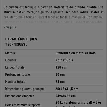
Ce bureau est fabriqué à partir de
matériaux de grande qualité
: sa
structure est en métal, ce qui vous garantit un produit
solide, stable et
résistant
, mais tout en restant léger et facile à manipuler. Son plateau
principal et ses étagères latérales sont en
bois à l’aspect impeccable
,
avec revêtement en mélamine.
Voir plus
Comme vous pouvez le constater sur les photos, ce bureau est équipé de
CARACTÉRISTIQUES
deux étagères latérales très pratiques
, idéales pour garder vos
TECHNIQUES :
éléments bureautiques à portée de main, ou bien disposer des éléments
de décoration, sans pour autant empiéter sur la surface de travail. Pour
Matériel
Structure en métal et Bois
plus de praticité,
les pieds de ce modèle sont réglables
pour l’adapter
Couleur
Noir et Bois
à tout type de sol, même irrégulier. Ils sont également
antidérapants
, afin
de protéger votre sol.
Largeur totale
120 cm
Profondeur totale
60 cm
Grâce au revêtement de sa surface, ce bureau est
très facile
d’entretien
: vous pouvez le nettoyer à l’aide d’un chiffon doux imbibé
Hauteur totale
73 cm
d’eau tiède, et le tour est joué ! Comme nous vous l’indiquions, ce modèle
Dimensions plateau principal
24x48x31,5
cm
est
très résistant grâce à sa structure
: le plateau principal peut
supporter
20kg
, et chaque étagère individuelle peut supporter
5kg
. Idéal
Dimensions étagères
24x48x32 cm
pour y placer tous les objets dont vous aurez besoin au quotidien !
20 kg (plateau principal) + 5kg
Poids maximum supporté