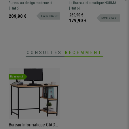
Design Contemporain, Bois
NORMAN 100x60x72 cm,
Bureau au design moderne et
Le Bureau Informatique NORMAN
Blanc
avec Étagère, en Bois et
actuel, rangements, 3
[+Info]
présente un Design moderne,
[+Info]
Métal, aspect Marbre Blanc
combinaisons possibles
simple et fonctionnel.
269,90 €
209,90 €
Envoi GRATUIT
Envoi GRATUIT
179,90 €
CONSULTÉS
RÉCEMMENT
Nouveauté
Bureau Informatique GIADA,