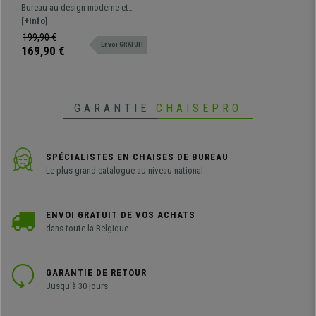
106x50x76cm, Design
Bureau au design moderne et
Exclusif, en Métal et Bois
élégant. Grande qualité de
[+Info]
fabrication, conception en bois et
199,90 €
Envoi GRATUIT
en métal à haute résistance.
169,90 €
GARANTIE
CHAISEPRO
SPÉCIALISTES EN CHAISES DE BUREAU
Le plus grand catalogue au niveau national
ENVOI GRATUIT DE VOS ACHATS
dans toute la Belgique
GARANTIE DE RETOUR
Jusqu'à 30 jours