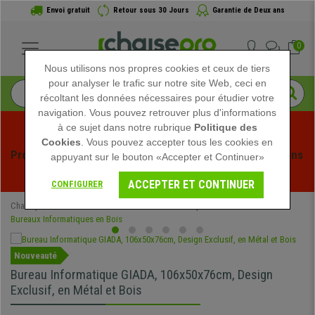
Envoi gratuit
Retour sous 30 Jours
Garantie de Deux ans
0
Nous utilisons nos propres cookies et ceux de tiers
pour analyser le trafic sur notre site Web, ceci en
récoltant les données nécessaires pour étudier votre
navigation. Vous pouvez retrouver plus d'informations
à ce sujet dans notre rubrique
Politique des
Cookies
. Vous pouvez accepter tous les cookies en
Profitez des soldes d'été chez Chaisepro ! Des réductions 
appuyant sur le bouton «Accepter et Continuer»
exclusives pour une durée limitée - 
Voir l'offre
 -
ACCEPTER ET CONTINUER
CONFIGURER
Chaisepro
Mobilier de bureau
Bureaux Informatiques
Bureaux Informatiques en Bois
Nouveauté
Bureau Informatique GIADA, 106x50x76cm, Design
Exclusif, en Métal et Bois