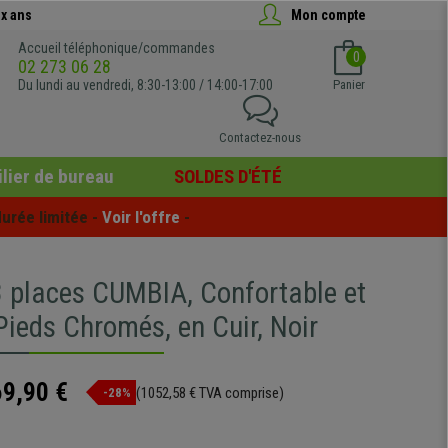
x ans
Mon compte
Accueil téléphonique/commandes
0
02 273 06 28
Du lundi au vendredi, 8:30-13:00 / 14:00-17:00
Panier
Contactez-nous
lier de bureau
SOLDES D'ÉTÉ
urée limitée - 
Voir l'offre
 -
 places CUMBIA, Confortable et
Pieds Chromés, en Cuir, Noir
69,90 €
(1052,58 € TVA comprise)
-28%