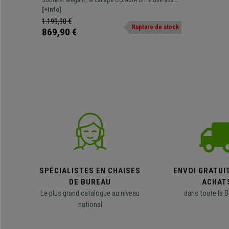
Noir
confortable grâce à son rembourrage épais. Il sera
[+Info]
idéal pour meubler votre bureau dans un style
1.199,90 €
Rupture de stock
raffiné.
869,90 €
SPÉCIALISTES EN CHAISES
ENVOI GRATUI
DE BUREAU
ACHAT
Le plus grand catalogue au niveau
dans toute la B
national