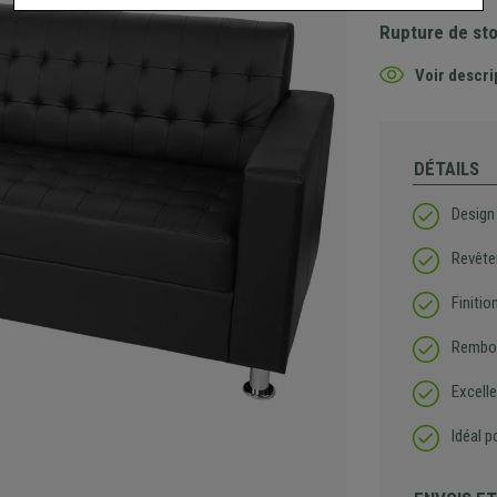
Rupture de st
Voir descri
DÉTAILS
Design 
Revête
Finiti
Rembou
Excelle
Idéal p