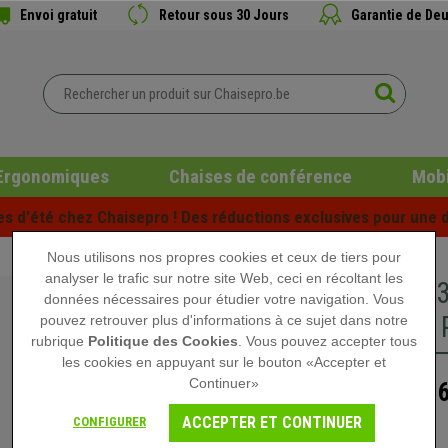
Envoi gratuit
Retour sous 30 Jours
Garantie de Deu
Ergonomiques
Chaises de conférence
Mobi
es d'été chez Chaisepro ! Des réductions exclusives pour une d
Nous utilisons nos propres cookies et ceux de tiers pour
analyser le trafic sur notre site Web, ceci en récoltant les
Canapé 3
données nécessaires pour étudier votre navigation. Vous
Élégant, 
pouvez retrouver plus d'informations à ce sujet dans notre
rubrique
Politique des Cookies
. Vous pouvez accepter tous
les cookies en appuyant sur le bouton «Accepter et
Continuer»
8
1.199,90 €
ACCEPTER ET CONTINUER
CONFIGURER
Rupture de stock