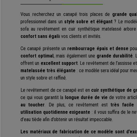
Vous recherchez un canapé trois places de
grande qual
professionnel dans un
style sobre et élégant
? Le modè
sofa au revêtement en cuir synthétique matelassé arbor
confort sans égal
à vos clients et invités.
Ce canapé présente un
rembourrage épais et dense
pour
confort optimal
, mais également une
grande durabilité
. 
offrent un
excellent support
. Le revêtement de l’assisse e
matelassée très élégante
: ce modèle sera idéal pour meu
un style sobre et raffiné.
Le revêtement de ce canapé est en
cuir synthétique de g
ce qui vous garantit la
longue durée de vie
de votre articl
au toucher
. De plus, ce revêtement est
très facile 
utilisation quotidienne exigeante
: il vous suffira de le n
d’eau tiède afin d’obtenir un résultat impeccable.
Les matériaux de fabrication de ce modèle sont d’exc