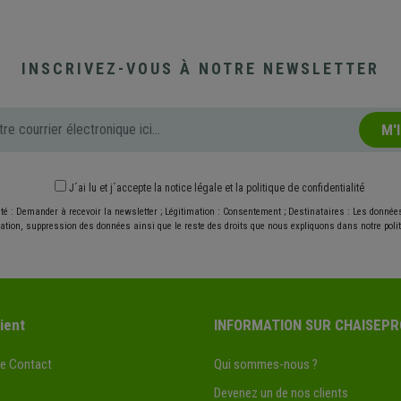
INSCRIVEZ-VOUS À NOTRE NEWSLETTER
M'
J´ai lu et j´accepte
la notice légale
et
la politique de confidentialité
ité : Demander à recevoir la newsletter ; Légitimation : Consentement ; Destinataires : Les donné
ication, suppression des données ainsi que le reste des droits que nous expliquons dans notre politi
ient
INFORMATION SUR CHAISEPR
de Contact
Qui sommes-nous ?
Devenez un de nos clients