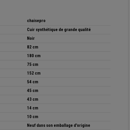
chaisepro
Cuir synthétique de grande qualité
Noir
82 cm
180 cm
75 cm
152 cm
54 cm
45 cm
43 cm
14 cm
10 cm
Neuf dans son emballage d'origine