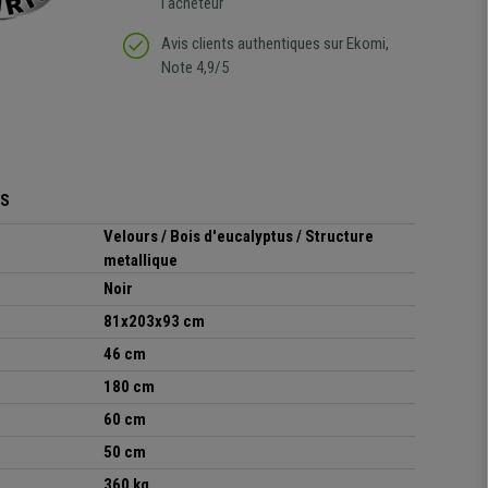
l'acheteur
Avis clients authentiques sur Ekomi,
Note 4,9/5
ES
Velours / Bois d'eucalyptus / Structure
metallique
Noir
81x203x93 cm
46
cm
180
cm
60 cm
50 cm
360 kg