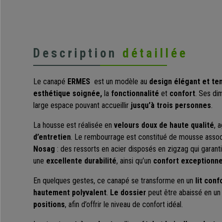
Description
détaillée
Le canapé
ERMES
est un modèle au
design élégant et te
esthétique soignée,
la
fonctionnalité
et
confort
. Ses di
large espace pouvant accueillir
jusqu’à trois personnes
.
La housse est réalisée en
velours doux de haute qualité
, 
d’entretien
. Le rembourrage est constitué de mousse asso
Nosag
: des ressorts en acier disposés en zigzag qui garan
une
excellente durabilité
, ainsi qu’un
confort exceptionne
En quelques gestes, ce canapé se transforme en un
lit conf
hautement polyvalent
.
Le dossier
peut être abaissé en un 
positions
, afin d’offrir le niveau de confort idéal.