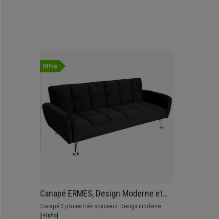
Offre
Canapé ERMES, Design Moderne et
Élégant, Convertible En Lit, En
Canapé 3 places très spacieux. Design moderne
Velours Noir
avec un rembourrage épais et confortable.
[+Info]