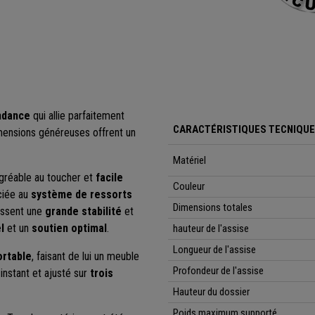
ndance
qui allie parfaitement
CARACTÉRISTIQUES TECNIQU
mensions généreuses offrent un
Matériel
agréable au toucher et
facile
Couleur
ciée au
système de ressorts
Dimensions totales
tissent une
grande stabilité
et
l
et un
soutien optimal
.
hauteur de l'assise
Longueur de l'assise
ortable
, faisant de lui un meuble
Profondeur de l'assise
instant et ajusté sur
trois
Hauteur du dossier
Poids maximum supporté