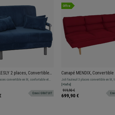
Offre
ESLY 2 places, Convertible
Canapé MENDIX, Convertible e
onfortable et Fonctionnel, en
Confortable et Fonctionnel, e
ces convertible en lit, confortable et
Joli fauteuil 3 places convertible en lit, 
 Bleu
Rouge
 en velours
confortable, tissu gris foncé
[+Info]
919,90 €
Envoi GRATUIT
Env
€
699,90 €