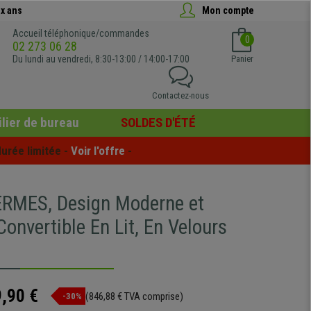
x ans
Mon compte
Accueil téléphonique/commandes
0
02 273 06 28
Du lundi au vendredi, 8:30-13:00 / 14:00-17:00
Panier
Contactez-nous
lier de bureau
SOLDES D'ÉTÉ
urée limitée - 
Voir l'offre
 -
RMES, Design Moderne et
Convertible En Lit, En Velours
,90 €
(846,88 € TVA comprise)
-30%