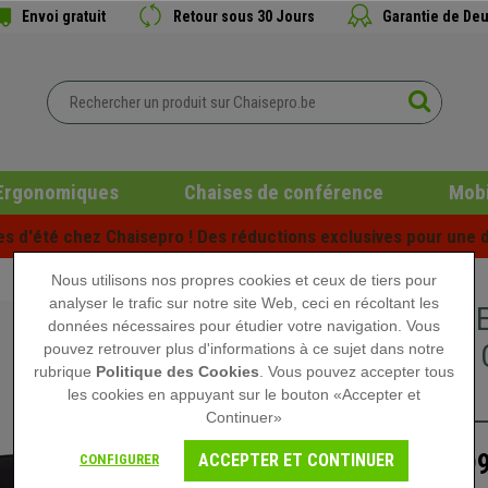
Envoi gratuit
Retour sous 30 Jours
Garantie de Deu
Ergonomiques
Chaises de conférence
Mobi
es d'été chez Chaisepro ! Des réductions exclusives pour une d
Nous utilisons nos propres cookies et ceux de tiers pour
analyser le trafic sur notre site Web, ceci en récoltant les
Canapé E
données nécessaires pour étudier votre navigation. Vous
Élégant, 
pouvez retrouver plus d'informations à ce sujet dans notre
rubrique
Politique des Cookies
. Vous pouvez accepter tous
Noir
les cookies en appuyant sur le bouton «Accepter et
Continuer»
699
ACCEPTER ET CONTINUER
CONFIGURER
999,90 €