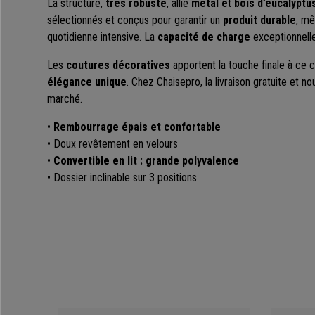
La structure,
très robuste
, allie
métal e
t
bois d’eucalyptu
sélectionnés et conçus pour garantir un
produit durable
, mê
quotidienne intensive. La
capacité de charge
exceptionnell
Les
coutures décoratives
apportent la touche finale à ce c
élégance unique
. Chez Chaisepro, la livraison gratuite et no
marché.
•
Rembourrage épais et confortable
• Doux revêtement en velours
•
Convertible en lit : grande polyvalence
• Dossier inclinable sur 3 positions