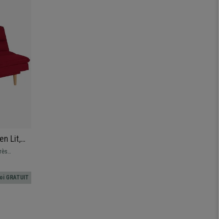
n Lit,
n Tissu,
très
oi GRATUIT