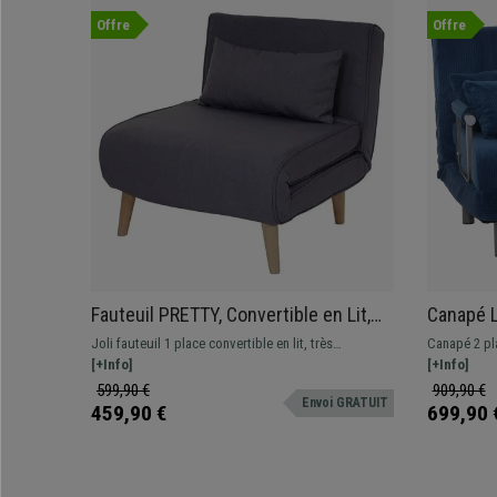
Offre
Offre
Fauteuil PRETTY, Convertible en Lit,
Canapé L
Confortable et Fonctionnel, en Tissu,
en Lit, C
Joli fauteuil 1 place convertible en lit, très
Canapé 2 pla
Gris Foncé
Velours,
confortable, tissu gris foncé
[+Info]
fonctionnel,
[+Info]
599,90 €
909,90 €
Envoi GRATUIT
459,90 €
699,90 