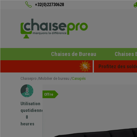
+32(0)22730628
Chaises de Bureau
Chaises 
Profitez des sold
Chaisepro
Mobilier de bureau
Canapés
Offre
Utilisation
quotidienne
8
heures