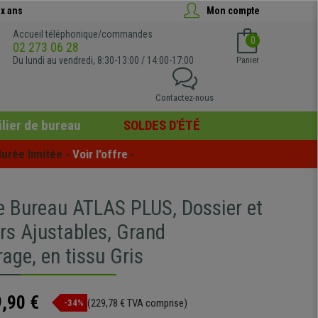
x ans
Mon compte
Accueil téléphonique/commandes
0
02 273 06 28
Du lundi au vendredi, 8:30-13:00 / 14:00-17:00
Panier
Contactez-nous
lier de bureau
SOLDES D'ÉTÉ
urée limitée - 
Voir l'offre
 -
e Bureau ATLAS PLUS, Dossier et
rs Ajustables, Grand
age, en tissu Gris
,90 €
(229,78 € TVA comprise)
-34%