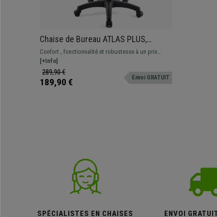
Chaise de Bureau ATLAS PLUS,
Dossier et Accoudoirs Ajustables,
Confort , fonctionnalité et robustesse à un prix
Grand Rembourrage, en tissu Gris
imbattable. Ce magnifique modèle offre des
[+Info]
prestations excellentes au quotidien, différentes
289,90 €
Envoi GRATUIT
couleurs disponibles
189,90 €
SPÉCIALISTES EN CHAISES
ENVOI GRATUI