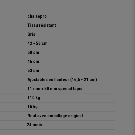
chaisepro
Tissu résistant
Gris
42 - 56 cm
50 cm
46 cm
53 cm
Ajustables en hauteur (16,5 - 21 cm)
11 mm x 50 mm spécial tapis
110 kg
15 kg
Neuf avec emballage original
24 mois