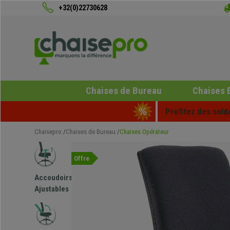
+32(0)22730628
Chaises de Bureau
Chaises 
Profitez des sold
Chaisepro
Chaises de Bureau
Chaises Opérateur
Offre
Accoudoirs
Ajustables