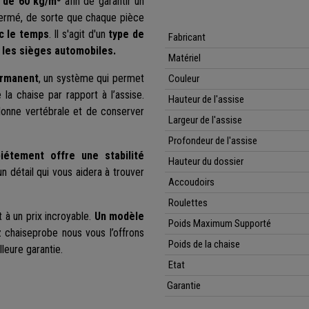
 de 60 kg/m³
afin de garantir un
fermé, de sorte que chaque pièce
c le temps
. Il s'agit d'un
type de
Fabricant
les sièges automobiles.
Matériel
ermanent
, un système qui permet
Couleur
e la chaise par rapport à l’assise.
Hauteur de l'assise
olonne vertébrale et de conserver
Largeur de l'assise
Profondeur de l'assise
iétement offre une stabilité
Hauteur du dossier
un détail qui vous aidera à trouver
Accoudoirs
Roulettes
 à un prix incroyable.
Un modèle
Poids Maximum Supporté
z chaiseprobe nous vous l’offrons
Poids de la chaise
lleure garantie.
Etat
Garantie