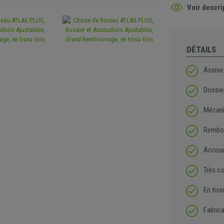
Voir descri
DÉTAILS
Assise
Dossie
Mécani
Rembou
Accoud
Très c
En tiss
Fabrica