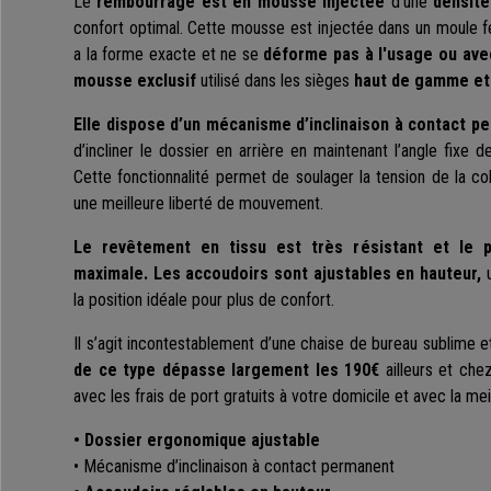
Le
rembourrage
est en mousse injectée
d'une
densité
confort optimal. Cette mousse est injectée dans un moule 
a la forme exacte et ne se
déforme pas à l'usage ou ave
mousse exclusif
utilisé dans les sièges
haut de gamme et 
Elle dispose d’un mécanisme d’inclinaison à contact p
d’incliner le dossier en arrière en maintenant l’angle fixe d
Cette fonctionnalité permet de soulager la tension de la c
une meilleure liberté de mouvement.
Le revêtement en tissu est très résistant et le p
maximale.
Les accoudoirs sont ajustables en hauteur,
la position idéale pour plus de confort.
Il s’agit incontestablement d’une chaise de bureau sublime et
de ce type dépasse largement les 190€
ailleurs et che
avec les frais de port gratuits à votre domicile et avec la mei
• Dossier ergonomique ajustable
• Mécanisme d’inclinaison à contact permanent