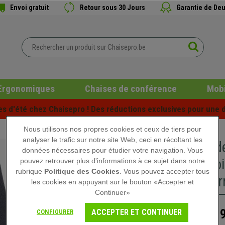
Envoi gratuit
Retour sous 30 Jours
Garantie de Deu
Ergonomiques
Chaises de conférence
Mobi
es d'été chez Chaisepro ! Des réductions exclusives pour une d
Nous utilisons nos propres cookies et ceux de tiers pour
analyser le trafic sur notre site Web, ceci en récoltant les
Chaise d
données nécessaires pour étudier votre navigation. Vous
Accoudoi
pouvez retrouver plus d'informations à ce sujet dans notre
rubrique
Politique des Cookies
. Vous pouvez accepter tous
Rembourr
les cookies en appuyant sur le bouton «Accepter et
Continuer»
189
ACCEPTER ET CONTINUER
CONFIGURER
289,90 €