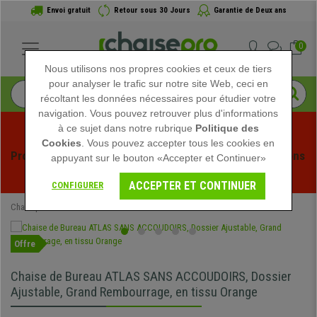
Envoi gratuit
Retour sous 30 Jours
Garantie de Deux ans
0
Nous utilisons nos propres cookies et ceux de tiers
pour analyser le trafic sur notre site Web, ceci en
récoltant les données nécessaires pour étudier votre
navigation. Vous pouvez retrouver plus d'informations
à ce sujet dans notre rubrique
Politique des
Cookies
. Vous pouvez accepter tous les cookies en
Profitez des soldes d'été chez Chaisepro ! Des réductions 
appuyant sur le bouton «Accepter et Continuer»
exclusives pour une durée limitée - 
Voir l'offre
 -
ACCEPTER ET CONTINUER
CONFIGURER
Chaisepro
Chaises de Bureau
Chaises d'Ordinateur
Offre
Chaise de Bureau ATLAS SANS ACCOUDOIRS, Dossier
Ajustable, Grand Rembourrage, en tissu Orange