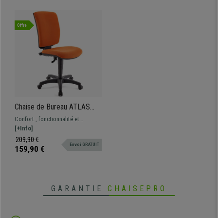
Offre
Chaise de Bureau ATLAS
SANS ACCOUDOIRS,
Confort , fonctionnalité et
Dossier Ajustable, Grand
robustesse à un prix imbattable.
[+Info]
Rembourrage, en tissu
Ce magnifique modèle offre des
209,90 €
Orange
Envoi GRATUIT
prestations excellentes au
159,90 €
quotidien, différentes couleurs
disponibles
GARANTIE
CHAISEPRO