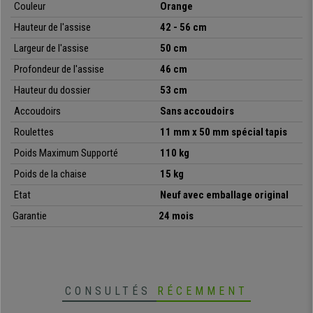
Couleur
Orange
votre domicile et avec la meilleure garantie.
Hauteur de l'assise
42 - 56 cm
• Dossier ergonomique ajustable
Largeur de l'assise
50 cm
• Mécanisme d’inclinaison à contact permanent
• Fabrication de qualité, très résitante
Profondeur de l'assise
46 cm
• Revêtement en tissu résistant, différentes couleurs
Hauteur du dossier
53 cm
Accoudoirs
Sans accoudoirs
Roulettes
11 mm x 50 mm spécial tapis
Poids Maximum Supporté
110 kg
Poids de la chaise
15 kg
Etat
Neuf avec emballage original
Garantie
24 mois
CONSULTÉS
RÉCEMMENT