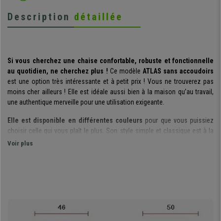
Description
détaillée
Si vous cherchez une chaise confortable, robuste et fonctionnelle
au quotidien, ne cherchez plus !
Ce modèle
ATLAS sans accoudoirs
est une option très intéressante et à petit prix ! Vous ne trouverez pas
moins cher ailleurs ! Elle est idéale aussi bien à la maison qu’au travail,
une authentique merveille pour une utilisation exigeante.
Elle est disponible en différentes couleurs
pour que vous puissiez
choisir celle qui vous plaît le plus. Son style simple et classique est à la
fois fonctionnel, vous faites le bon choix!
Voir plus
Le dossier est constitué d’un rembourrage épais et présente une
forme ergonomique
. Il est vraiment très pratique à utiliser et son
rembourrage est de grande qualité : doux qui procure une sensation très
agréable mais à la fois résistant pour éviter la fatigue et favoriser un
soutien adéquat du dos. Il est également
ajustable en profondeur
, idéal
pour obtenir de manière simple une posture corporelle optimale.