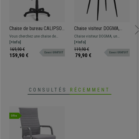
Chaise de bureau CALIPSO
Chaise visiteur DOGMA,
PLUS CUIR, Dossier et
Design Elégant, Piétement
Vous cherchez une chaise de
Chaise visiteur DOGMA, un
Accoudoirs Ajustables,
métallique, en Tissu, Bleu
qualité au meilleur prix? Ce
[+Info]
modèle au design exclusif,
[+Info]
Robuste, Gris
modèle vous offre un confort
parfaite si vous recherchez une
169,90 €
119,90 €
Envoi GRATUIT
Envoi GRATUIT
supérieur au quotidien.
chaise élégante.
159,90 €
79,90 €
Disponible en différentes couleurs
CONSULTÉS
RÉCEMMENT
Offre