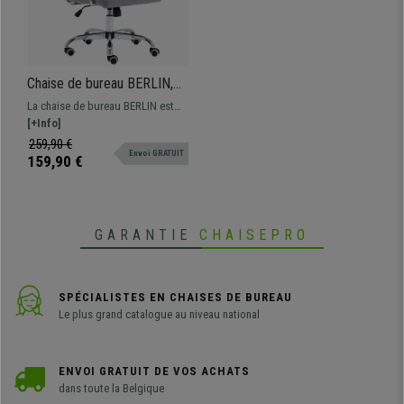
Chaise de bureau BERLIN,
Design Élégant, Structure en
La chaise de bureau BERLIN est
Métal, en Tissu, Gris
design, confortable, et de très
[+Info]
bonne qualité. Structure en métal
259,90 €
Envoi GRATUIT
et revêtement en tissu de qualité.
159,90 €
GARANTIE
CHAISEPRO
SPÉCIALISTES EN CHAISES DE BUREAU
Le plus grand catalogue au niveau national
ENVOI GRATUIT DE VOS ACHATS
dans toute la Belgique