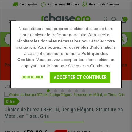
Envoi gratuit
Retour sous 30 Jours
Garantie de Deux ans
0
Nous utilisons nos propres cookies et ceux de tiers
pour analyser le trafic sur notre site Web, ceci en
récoltant les données nécessaires pour étudier votre
navigation. Vous pouvez retrouver plus d'informations
à ce sujet dans notre rubrique
Politique des
Cookies
. Vous pouvez accepter tous les cookies en
Profitez des soldes d'été chez Chaisepro ! Des réductions 
appuyant sur le bouton «Accepter et Continuer»
exclusives pour une durée limitée - 
Voir l'offre
 -
ACCEPTER ET CONTINUER
CONFIGURER
Chaisepro
Chaises de Bureau
Offre
Chaise de bureau BERLIN, Design Élégant, Structure en
Métal, en Tissu, Gris