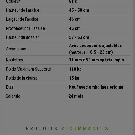
•
Dossier ajustable avec un design ergonomique
Couleur
Gris
• Mécanisme d’inclinaison à contact permanent
Hauteur de l'assise
45 - 58 cm
• Accoudoirs réglables en hauteur
Largeur de l'assise
46 cm
• Revêtement en tissu résistant, différentes couleurs
• Qualité de fabrication, très robuste
Profondeur de l'assise
45 cm
Hauteur du dossier
57 - 63 cm
Avec accoudoirs ajustables
Accoudoirs
(hauteur: 18,5 - 23 cm)
Roulettes
11 mm x 50 mm spécial tapis
Poids Maximum Supporté
110 kg
Poids de la chaise
15 kg
Etat
Neuf avec emballage original
Garantie
24 mois
PRODUITS
RECOMMANDÉS