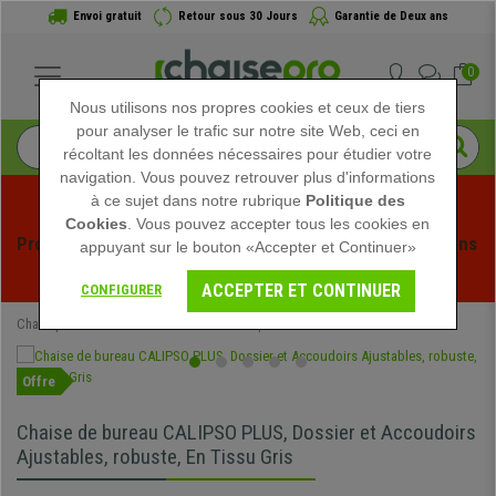
Envoi gratuit
Retour sous 30 Jours
Garantie de Deux ans
0
Nous utilisons nos propres cookies et ceux de tiers
pour analyser le trafic sur notre site Web, ceci en
récoltant les données nécessaires pour étudier votre
navigation. Vous pouvez retrouver plus d'informations
à ce sujet dans notre rubrique
Politique des
Cookies
. Vous pouvez accepter tous les cookies en
Profitez des soldes d'été chez Chaisepro ! Des réductions 
appuyant sur le bouton «Accepter et Continuer»
exclusives pour une durée limitée - 
Voir l'offre
 -
ACCEPTER ET CONTINUER
CONFIGURER
Chaisepro
Chaises de Bureau
Chaises Opérateur
Offre
Chaise de bureau CALIPSO PLUS, Dossier et Accoudoirs
Ajustables, robuste, En Tissu Gris