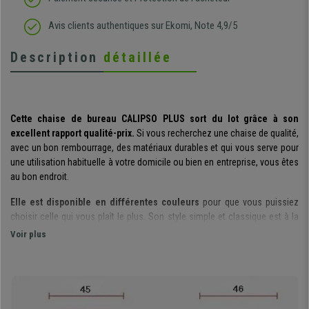
Avis clients authentiques sur Ekomi, Note 4,9/5
Description
détaillée
Cette chaise de bureau CALIPSO PLUS sort du lot grâce à son
excellent rapport qualité-prix.
Si vous recherchez une chaise de qualité,
avec un bon rembourrage, des matériaux durables et qui vous serve pour
une utilisation habituelle à votre domicile ou bien en entreprise, vous êtes
au bon endroit.
Elle est disponible en différentes couleurs
pour que vous puissiez
choisir celle qui vous plaît le plus. Son style simple et classique est à la
fois très fonctionnel, un modèle idéal et parfait pour le quotidien.
Voir plus
Son dossier possède un rembourrage épais ayant une forme
ergonomique
. Il s’agit d’un des points forts de ce modèle puisque qu’il a
des dimensions très larges qui permettent de soutenir correctement le
dos. De plus, v
ous pouvez ajuster au millimètre près la hauteur et la