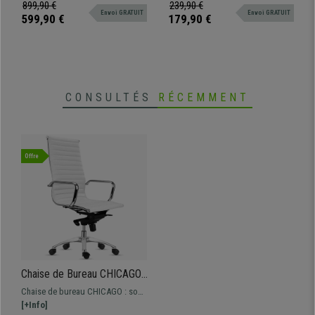
Intermédiaire
finitions parfaites, luxe et confort
moderne et un confort unique.
899,90 €
239,90 €
Envoi GRATUIT
Envoi GRATUIT
au meilleur prix
599,90 €
179,90 €
CONSULTÉS
RÉCEMMENT
Offre
Chaise de Bureau CHICAGO,
Design Élégant, Dossier
Chaise de bureau CHICAGO : son
Haut, en Cuir, Blanc
design élégant et son ergonomie
[+Info]