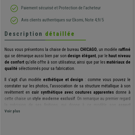
Paiement sécurisé et Protection de l'acheteur
Avis clients authentiques sur Ekomi, Note 4,9/5
Description
détaillée
Nous vous présentons la chaise de bureau
CHICAGO
, un modèle
raffiné
qui se démarque aussi bien par son
design élégant
, par le
haut niveau
de confort
qu'elle offre à son utilisateur, ainsi que par les
matériaux de
qualité
sélectionnés pour sa fabrication.
Il s’agit d’un modèle
esthétique et design
: comme vous pouvez le
constater sur les photos, l’association de sa structure métallique à son
revêtement en
cuir synthétique avec coutures apparentes
donne à
cette chaise un
style moderne exclusif
. On remarque au premier regard
la précision de ses finitions, qui donne à ce modèle son
aspect
impeccable et qualitatif
Voir plus
.
S’il est vrai que cette chaise se distingue par son
allure stylisée
, elle n’en
est pas moins
confortable et ergonomique
: son dossier suit la courbe