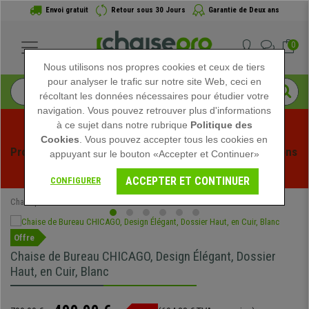
Envoi gratuit
Retour sous 30 Jours
Garantie de Deux ans
0
Nous utilisons nos propres cookies et ceux de tiers
pour analyser le trafic sur notre site Web, ceci en
récoltant les données nécessaires pour étudier votre
navigation. Vous pouvez retrouver plus d'informations
à ce sujet dans notre rubrique
Politique des
Cookies
. Vous pouvez accepter tous les cookies en
Profitez des soldes d'été chez Chaisepro ! Des réductions 
appuyant sur le bouton «Accepter et Continuer»
exclusives pour une durée limitée - 
Voir l'offre
 -
ACCEPTER ET CONTINUER
CONFIGURER
Chaisepro
Chaises de Bureau
Fauteuils de Bureau
Offre
Chaise de Bureau CHICAGO, Design Élégant, Dossier
Haut, en Cuir, Blanc