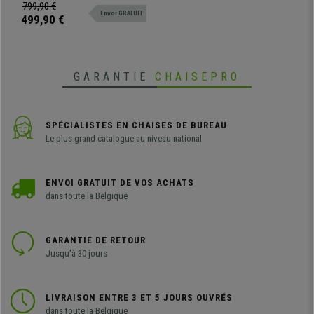
font de cette chaise un excellent
799,90 €
Envoi GRATUIT
modèle pour une utilisation
499,90 €
professionnelle.
GARANTIE
CHAISEPRO
SPÉCIALISTES EN CHAISES DE BUREAU
Le plus grand catalogue au niveau national
ENVOI GRATUIT DE VOS ACHATS
dans toute la Belgique
GARANTIE DE RETOUR
Jusqu'à 30 jours
LIVRAISON ENTRE 3 ET 5 JOURS OUVRÉS
dans toute la Belgique