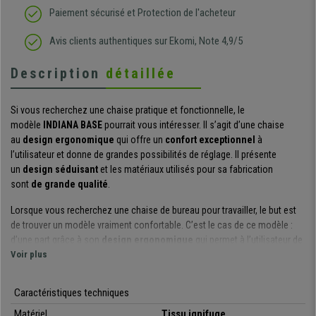
Paiement sécurisé et Protection de l'acheteur
Avis clients authentiques sur Ekomi, Note 4,9/5
Description
détaillée
Si vous recherchez une chaise pratique et fonctionnelle, le
modèle
INDIANA BASE
pourrait vous intéresser. Il s’agit d’une chaise
au
design ergonomique
qui offre un
confort exceptionnel
à
l’utilisateur et donne de grandes possibilités de réglage. Il présente
un
design séduisant
et les matériaux utilisés pour sa fabrication
sont
de grande qualité
.
Lorsque vous recherchez une chaise de bureau pour travailler, le but est
de trouver un modèle vraiment confortable. C’est le cas de ce modèle :
d’une part grâce à son
design ergonomique
qui permet à l’utilisateur de
maintenir une posture correcte et saine, et d’autre part grâce par
Voir plus
son
rembourrage épais à haute densité
de l’assise (densité de
mousse 30 kg/m3) et du dossier (densité de la mousse 25 kg/m3) qui
Caractéristiques techniques
garantit à l’utilisateur un
confort hors du commun
.
Matériel
Tissu ignifuge