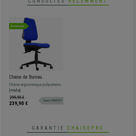
CONSULTÉS
RÉCEMMENT
Nouveauté
Chaise de Bureau
Ergonomique INDIANA
Chaise ergonomique polyvalente,
BASE, Usage Intensif
fonctionnelle et très confortable
[+Info]
8H,Très Solide, en Tissu
grâce à son rembourrage épais.
299,90 €
Bleu
Envoi GRATUIT
Tapissée en tissu de qualité.
239,90 €
GARANTIE
CHAISEPRO