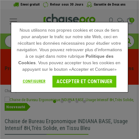
Envoi gratuit
Retour sous 30 Jours
Garantie de Deux ans
0
Nous utilisons nos propres cookies et ceux de tiers
pour analyser le trafic sur notre site Web, ceci en
récoltant les données nécessaires pour étudier votre
navigation. Vous pouvez retrouver plus d'informations
à ce sujet dans notre rubrique
Politique des
Cookies
. Vous pouvez accepter tous les cookies en
Profitez des soldes d'été chez Chaisepro ! Des réductions 
appuyant sur le bouton «Accepter et Continuer»
exclusives pour une durée limitée - 
Voir l'offre
 -
ACCEPTER ET CONTINUER
CONFIGURER
Chaisepro
Chaises de Bureau
Nouveauté
Chaise de Bureau Ergonomique INDIANA BASE, Usage
Intensif 8H,Très Solide, en Tissu Bleu