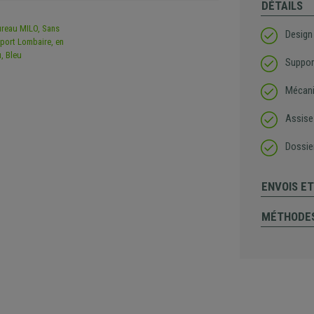
DÉTAILS
Design
Suppor
Mécani
Assise
Dossier
ENVOIS E
MÉTHODES