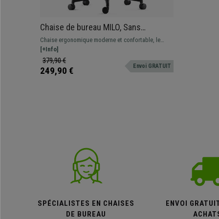
Chaise de bureau MILO, Sans
Accoudoirs, Support Lombaire, en
Chaise ergonomique moderne et confortable, le
Tissu, Bleu
modèle parfait pour une utilisation professionnelle
[+Info]
étant donné sa grande résistance et son confort
379,90 €
Envoi GRATUIT
249,90 €
SPÉCIALISTES EN CHAISES
ENVOI GRATUI
DE BUREAU
ACHAT