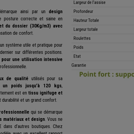
Largeur de l'assise
 démarque ainsi par un
design
Profondeur
ne posture correcte et saine en
Hauteur Totale
 et du dossier
(30Kg/m3)
avec
Largeur totale
sation de confort.
Roulettes
 un système utile et pratique pour
Poids
 dernier sur différentes positions.
Etat
pour une utilisation intensive
Garantie
professionnelle.
ux de qualité
utilisés pour sa
 un poids jusqu’à 120 kgs
,
evêtement est en
tissu ignifuge et
 durabilité et un grand confort.
professionnelle
qui se démarque
s matériaux et design
. Vous ne
 dans d’autres boutiques. Chez
modèle avec un excellent rapport