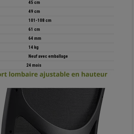
45 cm
49 cm
101-108 cm
61 cm
64 mm
14 kg
Neuf avec emballage
24 mois