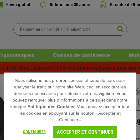
Envoi gratuit
Retour sous 30 Jours
Garantie de Deu
Ergonomiques
Chaises de conférence
Mobi
es d'été chez Chaisepro ! Des réductions exclusives pour une d
Nous utilisons nos propres cookies et ceux de tiers pour
analyser le trafic sur notre site Web, ceci en récoltant les
Chaise d
données nécessaires pour étudier votre navigation. Vous
Support L
pouvez retrouver plus d'informations à ce sujet dans notre
rubrique
Politique des Cookies
. Vous pouvez accepter tous
les cookies en appuyant sur le bouton «Accepter et
Continuer»
249
379,90 €
ACCEPTER ET CONTINUER
CONFIGURER