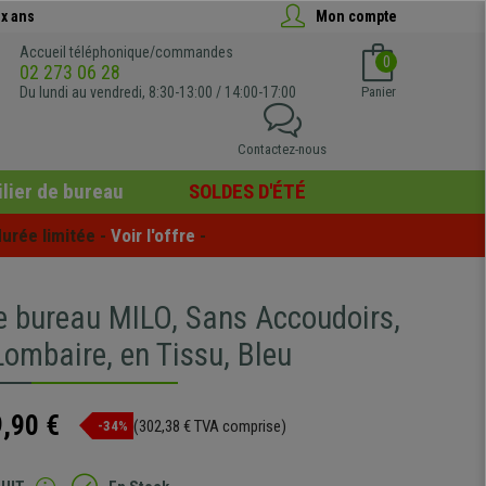
x ans
Mon compte
Accueil téléphonique/commandes
0
02 273 06 28
Du lundi au vendredi, 8:30-13:00 / 14:00-17:00
Panier
Contactez-nous
lier de bureau
SOLDES D'ÉTÉ
urée limitée - 
Voir l'offre
 -
e bureau MILO, Sans Accoudoirs,
ombaire, en Tissu, Bleu
,90 €
(302,38 € TVA comprise)
-34%