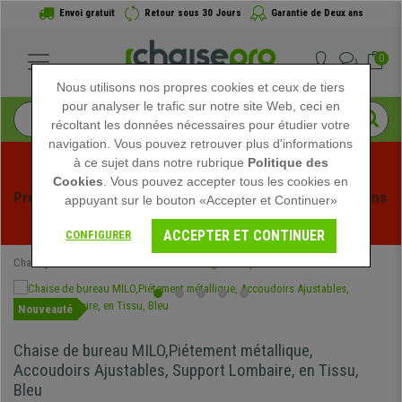
Envoi gratuit
Retour sous 30 Jours
Garantie de Deux ans
0
Nous utilisons nos propres cookies et ceux de tiers
pour analyser le trafic sur notre site Web, ceci en
récoltant les données nécessaires pour étudier votre
navigation. Vous pouvez retrouver plus d'informations
à ce sujet dans notre rubrique
Politique des
Cookies
. Vous pouvez accepter tous les cookies en
Profitez des soldes d'été chez Chaisepro ! Des réductions 
appuyant sur le bouton «Accepter et Continuer»
exclusives pour une durée limitée - 
Voir l'offre
 -
ACCEPTER ET CONTINUER
CONFIGURER
Chaisepro
Chaises de Bureau
Chaises Ergonomiques
Nouveauté
Chaise de bureau MILO,Piétement métallique,
Accoudoirs Ajustables, Support Lombaire, en Tissu,
Bleu