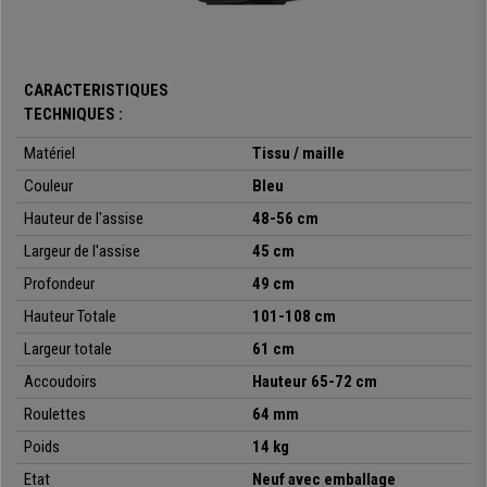
modèles de ce type à moins de 500 € dans d’autres boutiques. Chez
Chaisepro nous vous l’offrons à un prix exceptionnel. Un modèle avec un
excellent rapport qualité-prix à votre portée !
CARACTERISTIQUES
TECHNIQUES :
•
Design ergonomique avec support lombaire
Matériel
Tissu / maille
• Dossier en maille respirable
•
Assise comode avec un rembourrage épais
Couleur
Bleu
• Mécanisme d'inclinaison synchrone
Hauteur de l'assise
48-56 cm
•
Adaptadée pour une utilisation quotidienne de 8 heures
Largeur de l'assise
45 cm
Profondeur
49 cm
Hauteur Totale
101-108 cm
Largeur totale
61 cm
Accoudoirs
Hauteur
65-72 cm
Roulettes
64 mm
Poids
14 kg
Etat
Neuf avec emballage