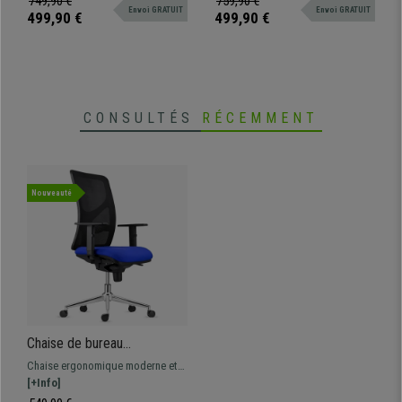
749,90 €
759,90 €
Bordeaux
Envoi GRATUIT
Envoi GRATUIT
idéale pour une utilisation
idéale pour une utilisation
499,90 €
499,90 €
professionnelle intensive !
professionnelle intensive !
CONSULTÉS
RÉCEMMENT
Nouveauté
Chaise de bureau
MILO,Piétement métallique,
Chaise ergonomique moderne et
Accoudoirs Ajustables,
confortable, le modèle parfait
[+Info]
Support Lombaire, en Tissu,
pour une utilisation