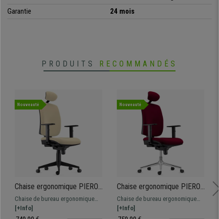
Garantie
24 mois
PRODUITS
RECOMMANDÉS
Nouveauté
Nouveauté
Chaise ergonomique PIERO,
Chaise ergonomique PIERO,
Appui-tête et Accoudoirs
Piétement en Acier chromé,
Chaise de bureau ergonomique
Chaise de bureau ergonomique
Ajustables, en Tissu Crème
Appui-tête et Accoudoirs
très confortable, élaborée à partir
[+Info]
très confortable, élaborée à partir
[+Info]
Ajustables, en Tissu
de matériaux de grande qualité :
de matériaux de grande qualité :