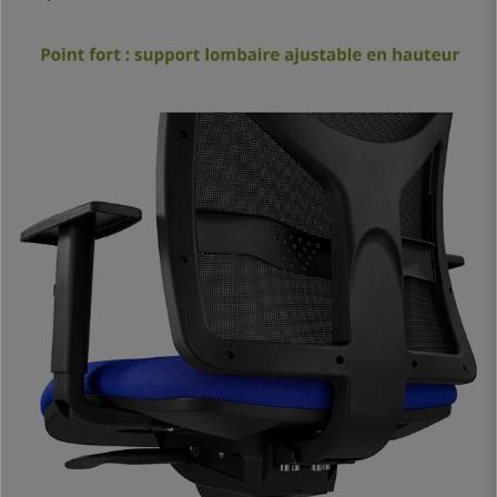
correcte et saine en travaillant. De plus,
le rembourrage dense de
l’assise et du dossier
(30Kg/m3)
avec support lombaire ajustable en
hauteur
, augmentent la sensation de confort.
Les
accoudoirs ajustables en hauteur
, permettent à l’utilisateur de
positionner la chaise selon ses envies. Ce modèle possède un
mécanisme synchrone à bascule
, un système utile et pratique pour
incliner le dossier sa guise, avec la possibilité de fixer ce dernier sur
différentes positions. Tous ces éléments permettent à ce modèle d’être
adapté pour une utilisation intensive jusqu’à 8 heures/jour
, il est
donc idéal pour une utilisation professionnelle.
Cette chaise se distingue également par
ses matériaux de qualité
utilisés pour sa fabrication.
Son piétement métallique robuste et
élégant peut supporter un poids jusqu’à 120 kgs
, garantissant ainsi la
stabilité de l’utilisateur. De plus, son revêtement est en
tissu ignifuge et
maille respirable de qualité
, des matériaux qui garantissent durabilité et
un grand confort.
Pour résumer, il s’agit d’une
chaise pour une utilisation
professionnelle
qui se démarque sur tous les aspects :
ergonomie,
confort, qualité de ses matériaux et design
. Vous ne trouverez pas de