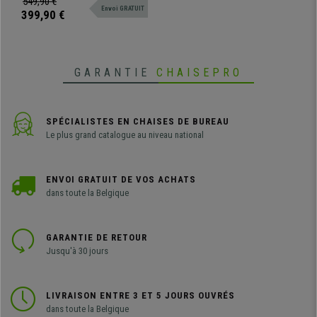
549,90 €
Bleu
Envoi GRATUIT
professionnelle étant donné sa
399,90 €
grande résistance et son confort
GARANTIE
CHAISEPRO
SPÉCIALISTES EN CHAISES DE BUREAU
Le plus grand catalogue au niveau national
ENVOI GRATUIT DE VOS ACHATS
dans toute la Belgique
GARANTIE DE RETOUR
Jusqu'à 30 jours
LIVRAISON ENTRE 3 ET 5 JOURS OUVRÉS
dans toute la Belgique