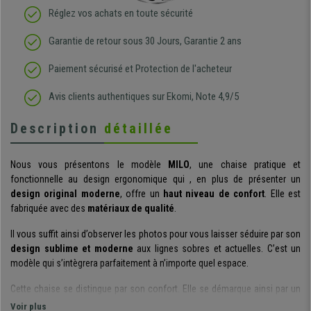
Réglez vos achats en toute sécurité
Garantie de retour sous 30 Jours, Garantie 2 ans
Paiement sécurisé et Protection de l'acheteur
Avis clients authentiques sur Ekomi, Note 4,9/5
Description
détaillée
Nous vous présentons le modèle
MILO
, une chaise pratique et
fonctionnelle au design ergonomique qui , en plus de présenter un
design original moderne
, offre un
haut niveau de confort
. Elle est
fabriquée avec des
matériaux de qualité
.
Il vous suffit ainsi d’observer les photos pour vous laisser séduire par son
design sublime et moderne
aux lignes sobres et actuelles. C’est un
modèle qui s’intègrera parfaitement à n’importe quel espace.
Cette chaise se distingue par son confort. Elle se démarque ainsi par un
design ergonomique,
qui permet à l’utilisateur de maintenir une posture
Voir plus