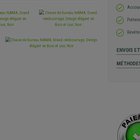
Accoud
Piétem
Revête
ENVOIS E
MÉTHODES