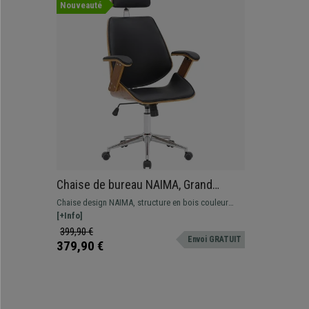
Nouveauté
Chaise de bureau NAIMA, Grand
rembourrage, Design élégant en Bois
Chaise design NAIMA, structure en bois couleur
et cuir, Noir
noyer et revêtement en cuir synthétique de haute
[+Info]
qualité
399,90 €
Envoi GRATUIT
379,90 €