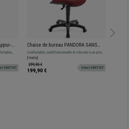
Appui-
Chaise de bureau PANDORA SANS
Chaise
s, en
ACCOUDOIRS, Dossier Ajustable en
Accoud
ortable,
Confortable, multifontionnelle et robuste à un prix
Confortabl
Maille, Rembourrage épais, Bordeaux
Metalli
 qualité :
imbattable. Cette magnifique chaise est idéale pour
[+Info]
imbattabl
[+Info]
le intensive
une utilisation quotidienne, disponible en
une utilis
299,90 €
299,90 
oi GRATUIT
Envoi GRATUIT
différentes couleurs
différent
199,90 €
229,90