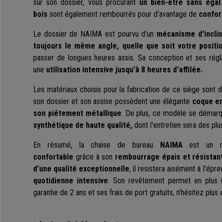
sur son dossier, vous procurant
un bien-être sans égal
bois
sont également rembourrés pour d'avantage de
confor
Le dossier de NAIMA est pourvu d'un
mécanisme d'inclin
toujours le même angle, quelle que soit votre positi
passer de longues heures assis. Sa conception et ses rég
une
utilisation intensive jusqu’à 8 heures d'affilée.
Les matériaux choisis pour la fabrication de ce siège sont 
son dossier et son assise possèdent une élégante
coque en
son piétement métallique
. De plus, ce modèle se démar
synthétique de haute qualité,
dont l'entretien sera des pl
En résumé, la chaise de bureau
NAIMA
est un
confortable
grâce à son
rembourrage épais et résistan
d’une qualité exceptionnelle
, il resistera aisément à l'ép
quotidienne intensive
. Son revêtement permet en plus
garantie de 2 ans et ses frais de port gratuits, n'hésitez plus 