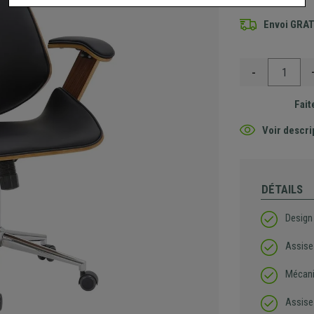
Envoi GRA
-
Fait
Voir descri
DÉTAILS
Design
Assise
Mécani
Assise