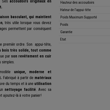
. Ses
accoudoirs originaux en
Hauteur des accoudoirs
t.
Hateur de l'appui-tête
aison basculant,
qui maintient
Poids Maximum Supporté
on
, très utile lorsque vous devez
Poids
lages permettent par conséquent
Garantie
Etat
de premièr ordre. Son appui-tête,
 bois très solide, tout comme
que par
son revêtement en cuir
us simples.
 modèle
unique, moderne et
t.
Fabriqué à partir de
matériaux
reuve du temps et à une
utilisation
 un
nettoyage facilité
. Avec sa
et ajoutez-là à votre panier!