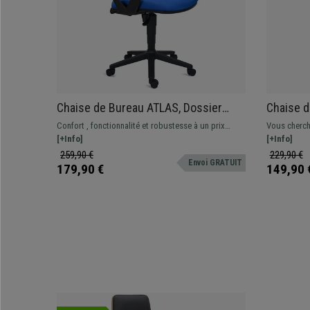
Chaise de Bureau ATLAS, Dossier
Chaise d
Ajustable, Grand Rembourrage, en
Ajustabl
Confort , fonctionnalité et robustesse à un prix
Vous cherche
tissu Bleu
imbattable. Ce magnifique modèle offre des
[+Info]
imbattable?
[+Info]
prestations excellentes au quotidien, différentes
résistant, i
259,90 €
229,90 €
Envoi GRATUIT
couleurs disponibles
Disponible e
179,90 €
149,90 