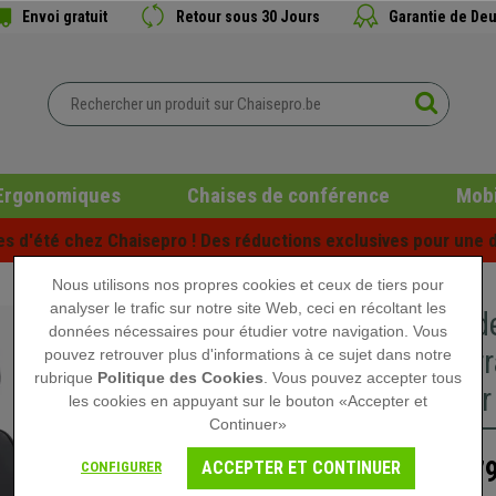
Envoi gratuit
Retour sous 30 Jours
Garantie de Deu
Ergonomiques
Chaises de conférence
Mobi
es d'été chez Chaisepro ! Des réductions exclusives pour une d
Nous utilisons nos propres cookies et ceux de tiers pour
analyser le trafic sur notre site Web, ceci en récoltant les
Chaise d
données nécessaires pour étudier votre navigation. Vous
rembourr
pouvez retrouver plus d'informations à ce sujet dans notre
rubrique
Politique des Cookies
. Vous pouvez accepter tous
cuir, Noir
les cookies en appuyant sur le bouton «Accepter et
Continuer»
379
ACCEPTER ET CONTINUER
CONFIGURER
399,90 €