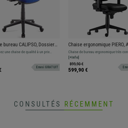
e bureau CALIPSO, Dossier
Chaise ergonomique PIERO, 
e, En Tissu Résistant, Bleu
tête et Accoudoirs Ajustable
z une chaise de qualité à un prix
Chaise de bureau ergonomique très conf
Cuir Authentique Noir
 Voici un modèle confortable et
élaborée à partir de matériaux de grande
[+Info]
déal pour une utilisation quotidienne.
idéale pour une utilisation professionnel
899,90 €
Envoi GRATUIT
Env
n différentes couleurs.
!
€
599,90 €
CONSULTÉS
RÉCEMMENT