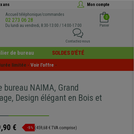
x ans
Mon compte
Accueil téléphonique/commandes
0
02 273 06 28
Du lundi au vendredi, 8:30-13:00 / 14:00-17:00
Panier
Contactez-nous
lier de bureau
SOLDES D'ÉTÉ
urée limitée - 
Voir l'offre
 -
e bureau NAIMA, Grand
age, Design élégant en Bois et
,90 €
(459,68 € TVA comprise)
-5%