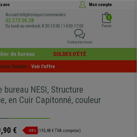
x ans
Mon compte
Accueil téléphonique/commandes
0
02 273 06 28
Du lundi au vendredi, 8:30-13:00 / 14:00-17:00
Panier
Contactez-nous
lier de bureau
SOLDES D'ÉTÉ
urée limitée - 
Voir l'offre
 -
e bureau NESI, Structure
e, en Cuir Capitonné, couleur
,90 €
(193,48 € TVA comprise)
-30%