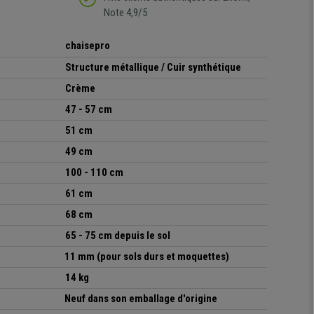
Note 4,9/5
chaisepro
Structure métallique / Cuir synthétique
Crème
47 - 57 cm
51 cm
49 cm
100 - 110 cm
61 cm
68 cm
65 - 75 cm depuis le sol
11 mm (pour sols durs et moquettes)
14 kg
Neuf dans son emballage d'origine