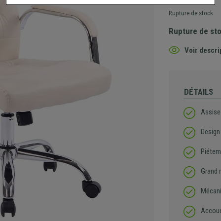
Rupture de stock
Rupture de st
Voir descri
DÉTAILS
Assise
Design
Piétem
Grand 
Mécani
Accoud