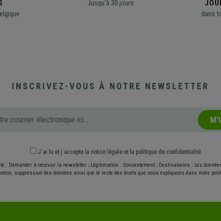
S
Jusqu'à 30 jours
JOU
elgique
dans t
INSCRIVEZ-VOUS À NOTRE NEWSLETTER
M'
J´ai lu et j´accepte
la notice légale
et
la politique de confidentialité
ité : Demander à recevoir la newsletter ; Légitimation : Consentement ; Destinataires : Les donné
ication, suppression des données ainsi que le reste des droits que nous expliquons dans notre politi