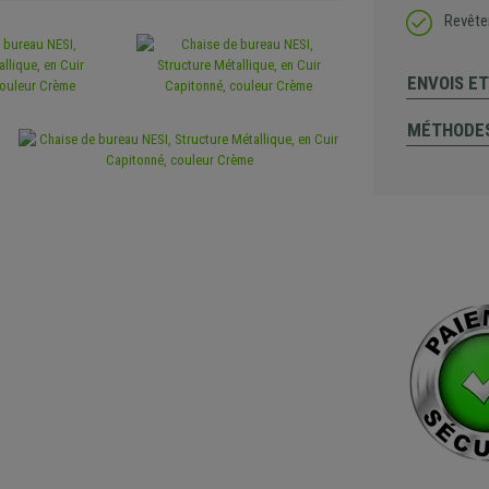
Revête
ENVOIS E
MÉTHODES