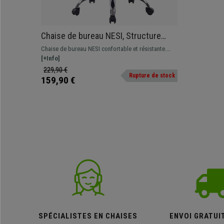
Chaise de bureau NESI, Structure
Métallique, en Cuir Capitonné, couleur
Chaise de bureau NESI confortable et résistante.
Crème
Revêtement en cuir synthétique avec finitions
[+Info]
capitonnées disponible en différentes couleurs.
229,90 €
Rupture de stock
159,90 €
SPÉCIALISTES EN CHAISES
ENVOI GRATUI