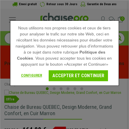
Envoi gratuit
Retour sous 30 Jours
Garantie de Deux ans
0
Nous utilisons nos propres cookies et ceux de tiers
pour analyser le trafic sur notre site Web, ceci en
récoltant les données nécessaires pour étudier votre
navigation. Vous pouvez retrouver plus d'informations
à ce sujet dans notre rubrique
Politique des
Cookies
. Vous pouvez accepter tous les cookies en
Profitez des soldes d'été chez Chaisepro ! Des réductions 
appuyant sur le bouton «Accepter et Continuer»
exclusives pour une durée limitée - 
Voir l'offre
 -
ACCEPTER ET CONTINUER
CONFIGURER
Chaisepro
Chaises de Bureau
Fauteuils de Bureau
Offre
Chaise de Bureau QUEBEC, Design Moderne, Grand
Confort, en Cuir Marron