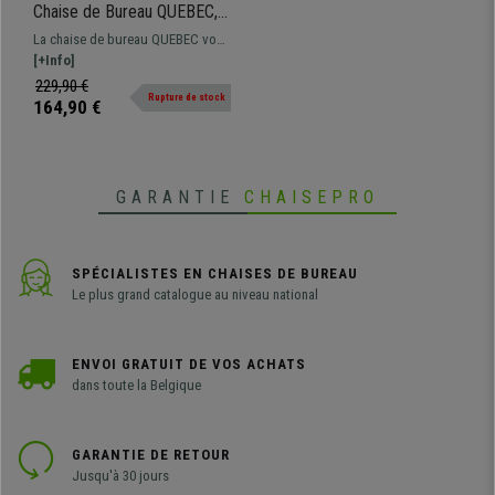
Chaise de Bureau QUEBEC,
Design Moderne, Grand
La chaise de bureau QUEBEC vous
Confort, en Cuir Marron
séduire non seulement par son
[+Info]
look moderne, mais également par
229,90 €
Rupture de stock
son confort et la qualité de ses
164,90 €
matériaux !
GARANTIE
CHAISEPRO
SPÉCIALISTES EN CHAISES DE BUREAU
Le plus grand catalogue au niveau national
ENVOI GRATUIT DE VOS ACHATS
dans toute la Belgique
GARANTIE DE RETOUR
Jusqu'à 30 jours