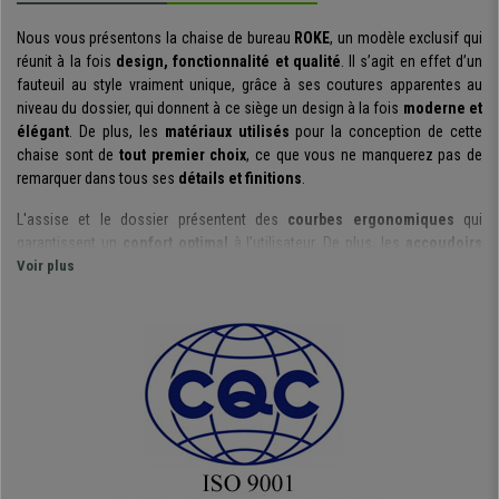
Nous vous présentons la chaise de bureau
ROKE
, un modèle exclusif qui
réunit à la fois
design, fonctionnalité et qualité
. Il s’agit en effet d’un
fauteuil au style vraiment unique, grâce à ses coutures apparentes au
niveau du dossier, qui donnent à ce siège un design à la fois
moderne et
élégant
. De plus, les
matériaux utilisés
pour la conception de cette
chaise sont de
tout premier choix
, ce que vous ne manquerez pas de
remarquer dans tous ses
détails et finitions
.
L'assise et le dossier présentent des
courbes ergonomiques
qui
garantissent un
confort optimal
à l’utilisateur. De plus, les
accoudoirs
rembourrés
Voir plus
sont conçus pour vous offrir un
excellent support
au
niveau des bras afin de soulager les tensions dans les épaules. Le
dossier comporte quant à lui un appui-tête intégré
très confortable
, afin
de bien maintenir le cou. C’est donc le modèle idéal pour une
utilisation
professionnelle intensive jusqu’à 8h
par jour
.
Ce modèle est équipé d'un
mécanisme d'inclinaison basculant
, un
système moderne et présent uniquement sur les chaises de
grande
qualité
. Ce mécanisme fonctionne de manière
très simple
: en
déplaçant le levier vers l’extérieur, le fauteuil passe en mode basculant, en
le déplaçant vers l’intérieur, le fauteuil retourne en mode fixe. De plus,