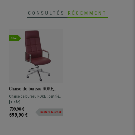
• Mécanisme d'inclinaison basculant
CONSULTÉS
RÉCEMMENT
Offre
Chaise de bureau ROKE,
Certifiée ISO 9001,
Chaise de bureau ROKE : certifiée
Mécanisme Basculant, Cuir
ISO 9001, mécanisme basculant,
[+Info]
Authentique, Rouge
en cuir véritable et piètement en
799,90 €
Rupture de stock
acier inoxydable !
599,90 €