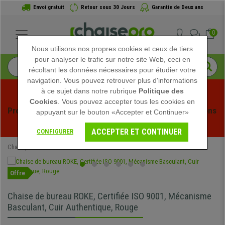
Envoi gratuit
Retour sous 30 Jours
Garantie de Deux ans
0
Nous utilisons nos propres cookies et ceux de tiers
pour analyser le trafic sur notre site Web, ceci en
récoltant les données nécessaires pour étudier votre
navigation. Vous pouvez retrouver plus d'informations
à ce sujet dans notre rubrique
Politique des
Cookies
. Vous pouvez accepter tous les cookies en
Profitez des soldes d'été chez Chaisepro ! Des réductions 
appuyant sur le bouton «Accepter et Continuer»
exclusives pour une durée limitée - 
Voir l'offre
 -
ACCEPTER ET CONTINUER
CONFIGURER
Chaisepro
Chaises de Bureau
Fauteuils de Bureau
Offre
Chaise de bureau ROKE, Certifiée ISO 9001, Mécanisme
Basculant, Cuir Authentique, Rouge