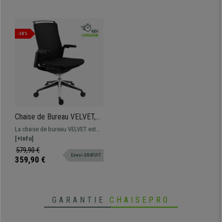
-38%
Chaise de Bureau VELVET,
Design Élégant, Ajustable,
La chaise de bureau VELVET est
Mécanisme Synchrone, en
très confortable grâce à son
[+Info]
Noir
rembourrage à haute densité.
579,90 €
Envoi GRATUIT
Grande qualité de fabrication pour
359,90 €
une grande durabilité.
GARANTIE
CHAISEPRO