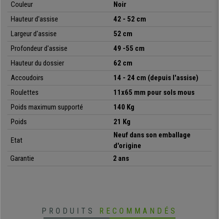
Couleur
Noir
Les
finitions sont, quant à elles, particulièrement soignées
. Le
piétement, est en
acier chromé
, son aspect est à
la fois irréprochable
Hauteur d'assise
42 - 52 cm
et élégant
.
Largeur d'assise
52 cm
Pour résumer, nous vous
proposons une chaise adaptée à un usage
Profondeur d'assise
49 -55 cm
intensif professionnel
qui répond à toutes les
attentes les plus
Hauteur du dossier
62 cm
exigeantes en matière d'ergonomie, de confort et de sécurité
.
Chaisepro vous propose ce modèle au meilleur prix, et avec le meilleur
Accoudoirs
14 - 24 cm (depuis l'assise)
service du marché. N’hésitez plus et laissez-vous tenter !
Roulettes
11x65 mm pour sols mous
Poids maximum supporté
140 Kg
•
Mécanisme d'inclinaison synchrone
Poids
21 Kg
• Design intemporel et élégant
Neuf dans son emballage
Etat
•
Accoudoirs ajustables en hauteur, très pratiques
d'origine
• Assise ajustable en profondeur
Garantie
2 ans
•
Piétement solide
PRODUITS
RECOMMANDÉS