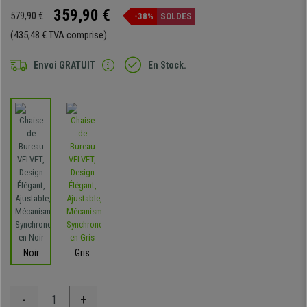
359,90 €
579,90 €
-38%
SOLDES
(435,48 € TVA comprise)
Envoi GRATUIT
En Stock.
Noir
Gris
-
+