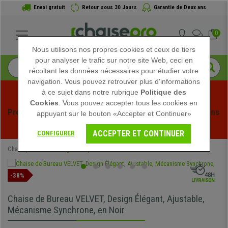
Envoi gratuit
Retour sous 30 Jours
Garantie de Deux ans
0
Nous utilisons nos propres cookies et ceux de tiers
pour analyser le trafic sur notre site Web, ceci en
récoltant les données nécessaires pour étudier votre
navigation. Vous pouvez retrouver plus d'informations
à ce sujet dans notre rubrique
Politique des
Cookies
. Vous pouvez accepter tous les cookies en
Profitez des soldes d'été chez Chaisepro ! Des réductions 
appuyant sur le bouton «Accepter et Continuer»
exclusives pour une durée limitée - 
Voir l'offre
 -
ACCEPTER ET CONTINUER
CONFIGURER
Chaisepro
Chaises Ergonomiques
-38%
Chaise de Bureau VELVET, Design Élégant, Ajustable,
Mécanisme Synchrone, en Noir