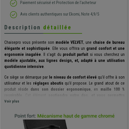
Paiement sécurisé et Protection de l'acheteur
Avis clients authentiques sur Ekomi, Note 4,9/5
Description
détaillée
Chaisepro vous présente son
modèle VELVET
, une
chaise de bureau
élégante et sophistiquée
. Elle vous offrira un
grand confort et une
ergonomie inagalée
. Il s’agit du
produit parfait
si vous cherchez un
modèle ajustable, aux lignes design, et, adapté à une utilisation
quotidienne intensive
.
Ce siège se démarque par
le niveau de confort élevé
qu’il offre à son
utilisateur et les
réglages aboutis
qu’il propose. Le grand atout de ce
produit réside
dans son dossier ergonomique
, en
maille 100 %
respirable
. Cet élément
soutiendra votre dos, et vous permettra
d’adopter une posture correcte
Voir plus
, tout au long de votre journée de travail.
La
partie supérieure se distingue par ses détails chromés
qui
apportent une
touche d’élégance à l’ensemble.
Le produit est doté d’un
mécanisme d’inclinaison synchrone
,